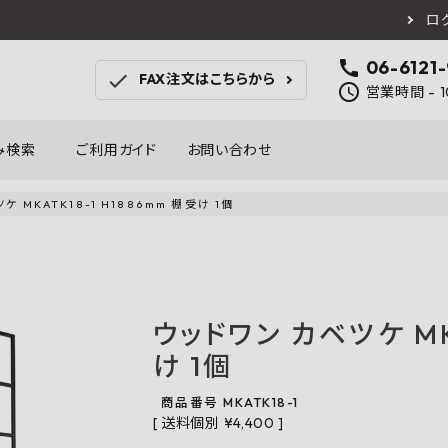
ロ
call
06-6121
check
FAX注文はこちらから
schedule
営業時間 - 1
み検索
ご利用ガイド
お問い合わせ
 MKATK18-1 H1886mm 棚受け 1個
TOTO
アイカ工業
南海プ
WOODONE
SANEI
森田
床材
壁材
MAYARIKA
KMJ
アルメ
ウッドワン カベツケ MKA
カツデン
タカラ産業
藤山
け 1個
ナスタ
川口技研
オモ
木材
収納
シンコール
川島織物セルコン
塩川
商品番号
MKATK18-1
和もだん
ミズタニバルブ工業
ハタ
送料個別
¥
4,400
積水成型工業
コンフォー
ダイケ