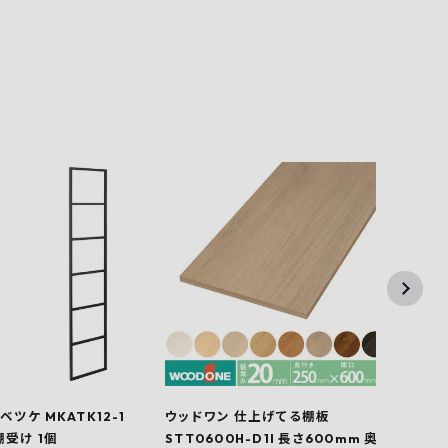
ベツケ MKATK12-1
ウッドワン 仕上げてる棚板
ウッ
棚受け 1個
STT0600H-D1I 長さ600mm 奥
STT