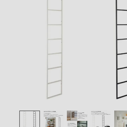
エンデバーハウス
最近チェックした商品
東谷
ウッドワン カベ
ツケ
MKATK18-1
19,558円
H1886mm 棚
(税込)
受け 1個
FAX注文はこちらから
カテゴリーから選ぶ
メーカーから選ぶ
ご利用ガイド