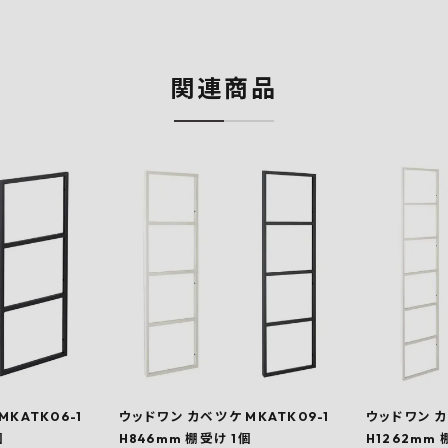
関連商品
KATK06-1
ウッドワン カベツケ MKATK09-1
ウッドワン カ
個
H846mm 棚受け 1個
H1262mm 