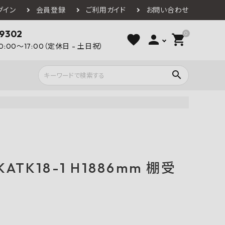
グイン
会員登録
ご利用ガイド
お問い合わせ
-9302
0
favorite
person
shopping_cart
0:00～17:00（定休日 - 土日祝）
search
ライウッド
DAIKEN
朝日ウッドテ
アルミ工業
カクダイ
スワンタイル
水栓金具（蛇口）
エクステリア・外構
タックス
DAIKO
オーデリック
TK18-1 H1886mm 棚受
Panasonic
城東テクノ
イオ
全備
NAGATA
浴室
インテリア・家具
光明堂
グランツ
ダイドー
ノ製作所
デルマン
パロマ
ン
テックスイージー
セブンホーム