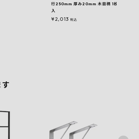
行250mm 厚み20mm 木目柄 1枚
奥行2
入
枚入
¥
2,013
¥
3,
込
税込
ます