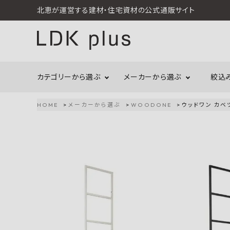
北恵が運営する建材・住宅資材の公式通販サイト
カテゴリーから選ぶ
メーカーから選ぶ
絞込
HOME
メーカーから選ぶ
WOODONE
ウッドワン カベツケ
search
LIXIL
call
06-6121-9302
リラクシングウッド
洗面所・トイレ
金物
schedule
営業時間 - 10:00～17:00（定休日 - 土日祝）
Maristo
ACCOUNT MENU
コイズミ照明
ようこそ ゲスト 様
ジャニス工業
造作材
照明
タカショー
プラセス
meeting_room
person
ログイン
会員登録
プラススタイル