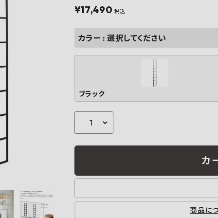
フルネス
出雲屋炭八
田窪
¥
17,490
税込
form
IPC
藤原
カラー
選択してください
ブラック
カ
商品に