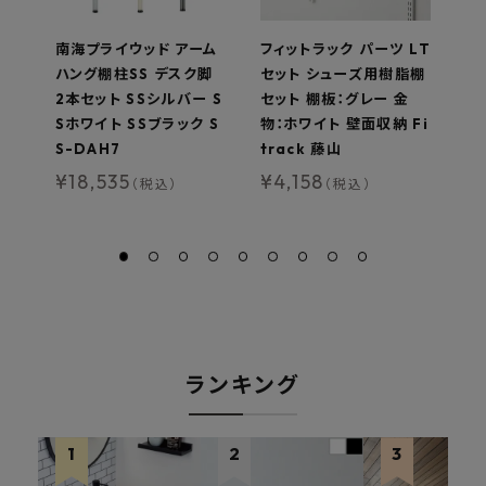
南海プライウッド アーム
フィットラック パーツ LT
南
ハング棚柱SS デスク脚
セット シューズ用樹脂棚
D
2本セット SSシルバー S
セット 棚板：グレー 金
セ
Sホワイト SSブラック S
物：ホワイト 壁面収納 Fi
(
S-DAH7
track 藤山
ラ
ハ
¥
18,535
¥
4,158
（税込）
（税込）
0
¥
ランキング