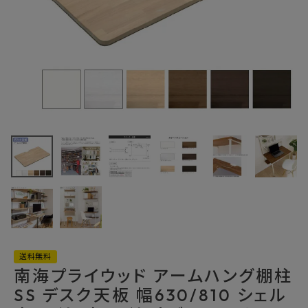
最近チェックした商品
南海プライウッド
アームハング棚柱
SS デスク天板 幅
34,353円
(税込)
630/810 シェル
FAX注文はこちらから
ホワイト ホワイト
オバンコール ベ
ージュオーク ブラ
ウンウォールナッ
カテゴリーから選ぶ
ト ダークウォール
ナット ブラックウ
メーカーから選ぶ
ォールナット SS-
送料無料
DTW
南海プライウッド アームハング棚柱
ご利用ガイド
SS デスク天板 幅630/810 シェル