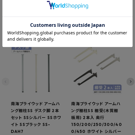
関連商品
南海プライウッド アームハ
南海プライウッド アームハ
ング棚柱SS デスク脚 2本
ング棚柱SS 棚受(木質棚
セット SSシルバー SSホワ
板用) 2本入 奥行
イト SSブラック SS-
150/200/250/300/40
応
DAH7
0/450 ホワイト シルバー
1