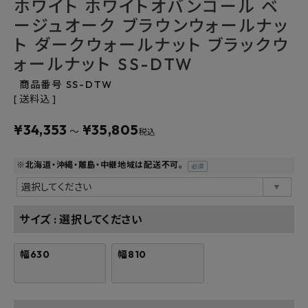
ホワイト ホワイトオバンコール ベ
よくあるご質問
ージュオーク ブラウンウォールナッ
ト ダークウォールナット ブラックウ
お問い合わせ
ォールナット SS-DTW
メルマガ登録
商品番号
SS-DTW
送料込
特定商取引法について
¥
34,353
¥
35,805
〜
税込
プライバシーポリシー
※北海道・沖縄・離島・中継地域は配送不可。
(必
須)
サイズ
選択してください
幅630
幅810