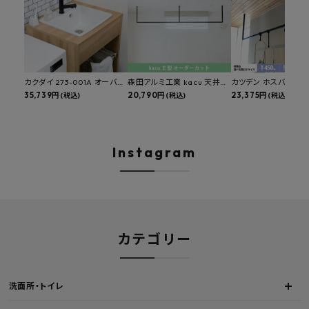
カクダイ 273-001A オーバー
森田アルミ工業 kacu 天井付
カツデン ホスバ 天井
カウンタースロップシンク 選
35,739円
け物干し E型 サイズオーダー
20,790円
物干し 標準サイズ ス
23,375円
(税込)
(税込)
(税込)
べる水栓・排水金具付きセッ
対応 受注生産品 KAC99E
角パイプ 丸パイプ
ト マルチシンク 多目的シンク
W1000/1500/1800
深型シンク 床排水セット 壁排
H450mm 艶消しブラ
水セット
Hosuba
Instagram
カテゴリー
洗面所・トイレ