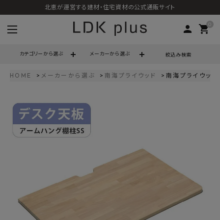
北恵が運営する建材・住宅資材の公式通販サイト
0
person
shopping_cart
カテゴリーから選ぶ
メーカーから選ぶ
絞込み検索
HOME
メーカーから選ぶ
南海プライウッド
南海プライウッド 
search
call
06-6121-9302
schedule
営業時間 - 10:00～17:00（定休日 - 土日祝）
ACCOUNT MENU
ようこそ ゲスト 様
meeting_room
person
ログイン
会員登録