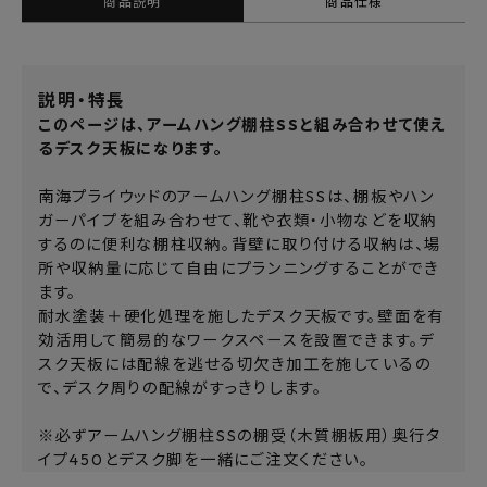
商品説明
商品仕様
説明・特長
このページは、アームハング棚柱SSと組み合わせて使え
るデスク天板になります。
南海プライウッドのアームハング棚柱SSは、棚板やハン
ガーパイプを組み合わせて、靴や衣類・小物などを収納
するのに便利な棚柱収納。背壁に取り付ける収納は、場
所や収納量に応じて自由にプランニングすることができ
ます。
耐水塗装＋硬化処理を施したデスク天板です。壁面を有
効活用して簡易的なワークスペースを設置できます。デ
スク天板には配線を逃せる切欠き加工を施しているの
で、デスク周りの配線がすっきりします。
※必ずアームハング棚柱SSの棚受（木質棚板用）奥行タ
イプ450とデスク脚を一緒にご注文ください。