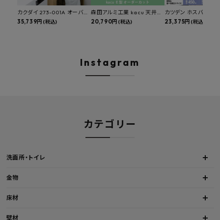
カクダイ 273-001A オーバー
森田アルミ工業 kacu 天井付
カツデン ホスバ 天井
カウンタースロップシンク 選
35,739円
け物干し E型 サイズオーダー
20,790円
物干し 標準サイズ ス
23,375円
(税込)
(税込)
(税込)
べる水栓・排水金具付きセッ
対応 受注生産品 KAC99E
角パイプ 丸パイプ
ト マルチシンク 多目的シンク
W1000/1500/1800
深型シンク 床排水セット 壁排
H450mm 艶消しブラ
水セット
Hosuba
Instagram
カテゴリー
洗面所・トイレ
金物
床材
壁材