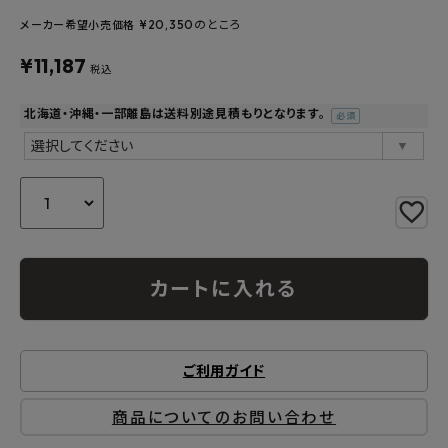
よくあるご質問
¥
20,350
のところ
メーカー希望小売価格
お問い合わせ
¥
11,187
税込
メルマガ登録
北海道・沖縄・一部離島は送料別途見積もりとなります。
(必
須)
特定商取引法について
プライバシーポリシー
カートに入れる
ご利用ガイド
商品についてのお問い合わせ