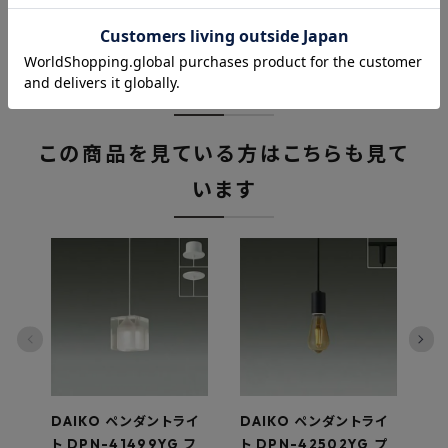
関連商品
この商品を見ている方はこちらも見て
います
DAIKO ペンダントライ
DAIKO ペンダントライ
オ
ト DPN-41499YG フ
ト DPN-42502YG プ
ラ