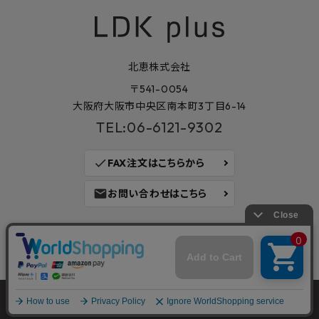
北恵株式会社
〒541-0054
大阪府大阪市中央区南本町3丁目6-14
TEL:06-6121-9302
check
FAX注文はこちらから
mail
お問い合わせはこちら
©2023
建材・住宅資材を販売する通販サイト LDK plus
｜KITAKEI
CO.,LTD. All Rights Reserved.