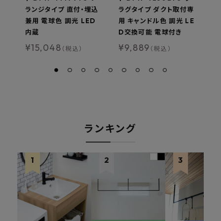
ランジタイプ 直付・埋込
ラグタイプ ダクト取付専
L
兼用 電球色 調光 LED
用 キャンドル色 調光 LE
取
内蔵
D交換可能 電球付き
色
¥
15,048
¥
9,889
¥
（税込）
（税込）
ランキング