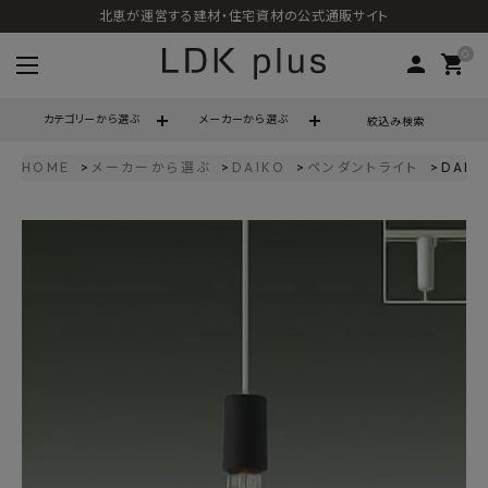
北恵が運営する建材・住宅資材の公式通販サイト
0
person
shopping_cart
カテゴリーから選ぶ
メーカーから選ぶ
絞込み検索
HOME
メーカーから選ぶ
DAIKO
ペンダントライト
DAI
search
call
06-6121-9302
schedule
営業時間 - 10:00～17:00（定休日 - 土日祝）
ACCOUNT MENU
ようこそ ゲスト 様
meeting_room
person
ログイン
会員登録