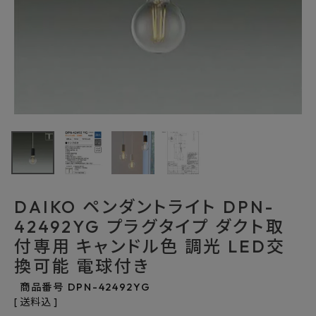
最近チェックした商品
DAIKO ペンダン
トライト DPN-
42492YG プラグ
11,187円
(税込)
タイプ ダクト取付
FAX注文はこちらから
専用 キャンドル色
調光 LED交換可
能 電球付き
DAIKO ペンダントライト DPN-
カテゴリーから選ぶ
42492YG プラグタイプ ダクト取
付専用 キャンドル色 調光 LED交
メーカーから選ぶ
換可能 電球付き
ご利用ガイド
商品番号
DPN-42492YG
送料込