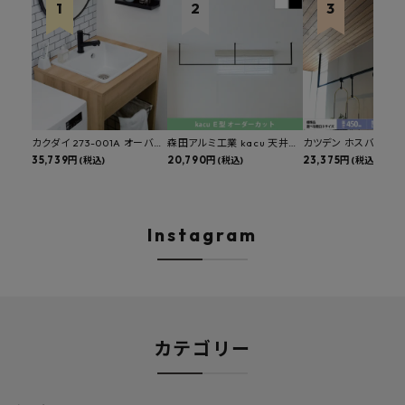
カクダイ 273-001A オーバー
森田アルミ工業 kacu 天井付
カツデン ホスバ 天井
カウンタースロップシンク 選
35,739円
け物干し E型 サイズオーダー
20,790円
物干し 標準サイズ ス
23,375円
(税込)
(税込)
(税込)
べる水栓・排水金具付きセッ
対応 受注生産品 KAC99E
角パイプ 丸パイプ
ト マルチシンク 多目的シンク
W1000/1500/1800
深型シンク 床排水セット 壁排
H450mm 艶消しブラ
水セット
Hosuba
Instagram
カテゴリー