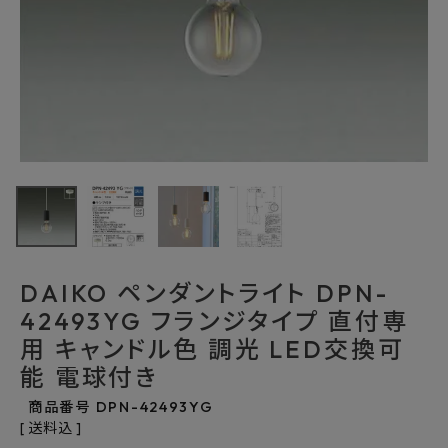
最近チェックした商品
DAIKO ペンダン
トライト DPN-
42493YG フラン
11,187円
(税込)
ジタイプ 直付専
FAX注文はこちらから
用 キャンドル色
調光 LED交換可
能 電球付き
DAIKO ペンダントライト DPN-
カテゴリーから選ぶ
42493YG フランジタイプ 直付専
用 キャンドル色 調光 LED交換可
メーカーから選ぶ
能 電球付き
ご利用ガイド
商品番号
DPN-42493YG
送料込