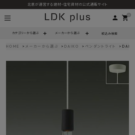
北恵が運営する建材・住宅資材の公式通販サイト
0
person
shopping_cart
カテゴリーから選ぶ
メーカーから選ぶ
絞込み検索
HOME
メーカーから選ぶ
DAIKO
ペンダントライト
DAI
search
call
06-6121-9302
schedule
営業時間 - 10:00～17:00（定休日 - 土日祝）
ACCOUNT MENU
ようこそ ゲスト 様
meeting_room
person
ログイン
会員登録