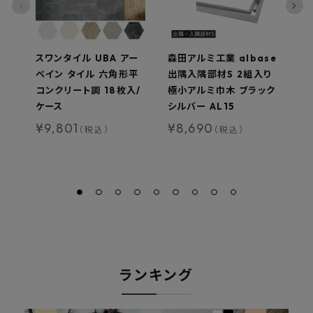
スワンタイル UBA アー
森田アルミ工業 albase
森
ベイン タイル 六角形平
出隅入隅部材S 2組入り
出
コンクリート調 18枚入/
極小アルミ巾木 ブラック
極
ケース
シルバー AL15
シ
¥
9,801
¥
8,690
¥
（税込）
（税込）
ランキング