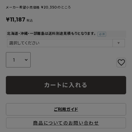
よくあるご質問
¥
20,350
のところ
メーカー希望小売価格
お問い合わせ
¥
11,187
税込
メルマガ登録
北海道・沖縄・一部離島は送料別途見積もりとなります。
(必
須)
特定商取引法について
プライバシーポリシー
カートに入れる
ご利用ガイド
商品についてのお問い合わせ