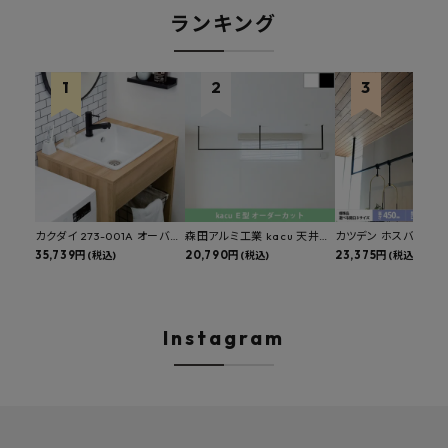
ランキング
カクダイ 273-001A オーバー
森田アルミ工業 kacu 天井付
カツデン ホスバ 天井
カウンタースロップシンク 選
35,739円
け物干し E型 サイズオーダー
20,790円
物干し 標準サイズ ス
23,375円
(税込)
(税込)
(税込)
べる水栓・排水金具付きセッ
対応 受注生産品 KAC99E
角パイプ 丸パイプ
ト マルチシンク 多目的シンク
W1000/1500/1800
深型シンク 床排水セット 壁排
H450mm 艶消しブラ
水セット
Hosuba
Instagram