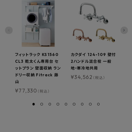
フィットラック KS1560
カクダイ 124-109 壁付
森
CL3 乾太くん専用台 セ
2ハンドル混合栓 一般
m
ットプラン 壁面収納 ラン
地・寒冷地共用
本
ドリー収納 Fitrack 藤
ラ
¥
34,562
（税込）
山
¥
¥
77,330
（税込）