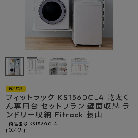
最近チェックした商品
フィットラック
KS1560CL4 乾
太くん専用台 セッ
90,530円
トプラン 壁面収納
(税込)
ランドリー収納
FAX注文はこちらから
Fitrack 藤山
送料無料
フィットラック KS1560CL4 乾太く
カテゴリーから選ぶ
ん専用台 セットプラン 壁面収納 ラ
ンドリー収納 Fitrack 藤山
メーカーから選ぶ
商品番号
KS1560CL4
送料込
ご利用ガイド