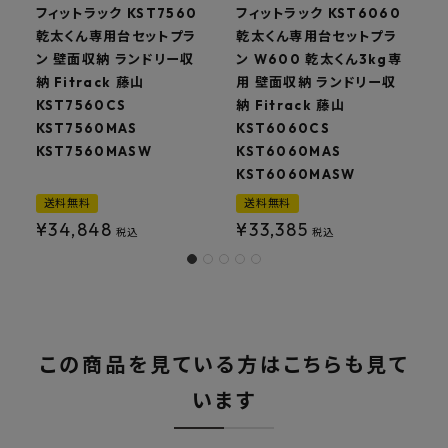
フィットラック KST7560
フィットラック KST6060
乾太くん専用台セットプラ
乾太くん専用台セットプラ
ン 壁面収納 ランドリー収
ン W600 乾太くん3kg専
納 Fitrack 藤山
用 壁面収納 ランドリー収
KST7560CS
納 Fitrack 藤山
ー
KST7560MAS
KST6060CS
KST7560MASW
KST6060MAS
KST6060MASW
送料無料
送料無料
¥
34,848
¥
33,385
税込
税込
この商品を見ている方はこちらも見て
います