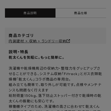
商品説明
商品仕様
商品カテゴリ
内装建材 > 収納 > ランドリー収納
説明・特長
乾太くんを気軽に。もっと簡単に。
洗濯機や乾燥機周辺の収納力・整理力をグッとアップさ
せることができる、システム収納「Fitrack」とガス衣類乾
燥機「乾太くん」コラボ商品の専用台。
組み立ても簡単で、取り外しが可能です。点検やメンテナ
ンスも問題なく行えます
総耐荷重150kg、落下防止ストッパー付きで乾燥時の乾
太くんの振動にも安心です。
稼働棚タイプのため、洗濯機の高さに合わせて乾太くん