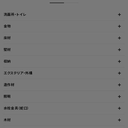
洗面所・トイレ
金物
床材
壁材
収納
エクステリア・外構
造作材
照明
水栓金具（蛇口）
木材