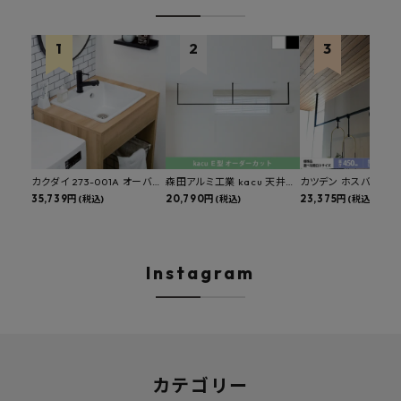
カクダイ 273-001A オーバー
森田アルミ工業 kacu 天井付
カツデン ホスバ 天井
カウンタースロップシンク 選
35,739円
け物干し E型 サイズオーダー
20,790円
物干し 標準サイズ ス
23,375円
(税込)
(税込)
(税込)
べる水栓・排水金具付きセッ
対応 受注生産品 KAC99E
角パイプ 丸パイプ
ト マルチシンク 多目的シンク
W1000/1500/1800
深型シンク 床排水セット 壁排
H450mm 艶消しブラ
水セット
Hosuba
Instagram
カテゴリー