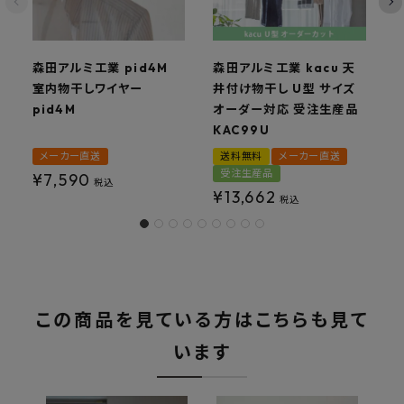
森田アルミ工業 pid4M
森田アルミ工業 kacu 天
室内物干しワイヤー
井付け物干し U型 サイズ
pid4M
オーダー対応 受注生産品
KAC99U
K
メーカー直送
送料無料
メーカー直送
受注生産品
¥
7,590
税込
¥
13,662
税込
この商品を見ている方はこちらも見て
います