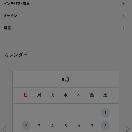
インテリア・家具
キッチン
浴室
カレンダー
8月
日
月
火
水
木
金
土
1
2
3
4
5
6
7
8