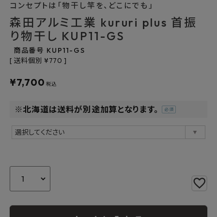
よくあるご質問
コンセプトは「物干し竿を、どこにでも」
森田アルミ工業 kururi plus 首振
お問い合わせ
り物干し KUP11-GS
商品番号
KUP11-GS
メルマガ登録
送料個別
¥
770
特定商取引法について
¥
7,700
税込
プライバシーポリシー
※北海道は送料が別途加算となります。
(必
須)