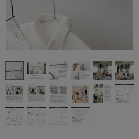
最近チェックした商品
森田アルミ工業
kururi plus 首振
り物干し KUP11-
7,700円
(税込)
GS
FAX注文はこちらから
カテゴリーから選ぶ
メーカーから選ぶ
ご利用ガイド