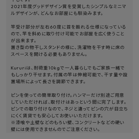
2021年度グッドデザイン賞を受賞したシンプルなミニマ
ルデザインが、どんなお部屋にも馴染みます。
竿受け部分が左右60度に首を振れる仕様になっている
ので、竿を斜めに取り付け可能でお部屋を広く使うこと
が出来ます。
置き型の物干しスタンドの様に、洗濯物を干す時に床の
スペースを開ける必要もありません。
Kururiは、耐荷重10kgで一人暮らしでもご家族一緒で
もしっかり干せます。付属の竿は伸縮可能で、干す量や設
置場所によって長さを調節できます。
ピンを使っての簡単取り付け。ハンマーだけ別途ご用意
していただければ、取付けはあっという間に完了します。
ピンでの取り付けなので、ネジと違ってピンの穴が目立ち
にくく賃貸でも安心してお使いいただけます。
※漆喰や土壁などのもろい壁、コンクリートなどの硬い
壁には使用できませんのでご注意ください。