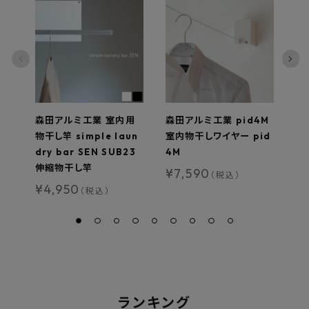
森田アルミ工業 室内用
森田アルミ工業 pid4M
タ
物干し竿 simple laun
室内物干しワイヤー pid
U
dry bar SEN SUB23
4M
イ
伸縮物干し竿
90
¥
7,590
（税込）
2
¥
4,950
（税込）
¥
ランキング