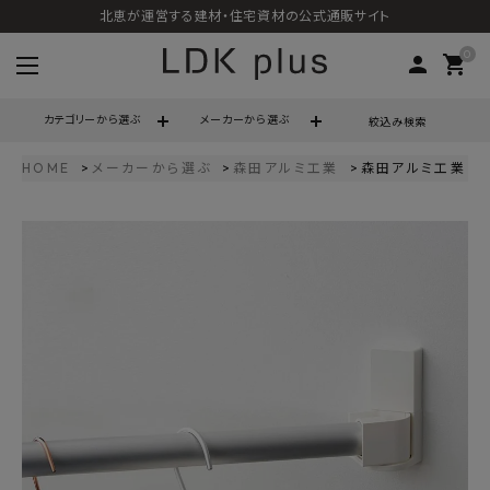
北恵が運営する建材・住宅資材の公式通販サイト
0
person
shopping_cart
カテゴリーから選ぶ
メーカーから選ぶ
絞込み検索
HOME
メーカーから選ぶ
森田アルミ工業
森田アルミ工業 kur
search
call
06-6121-9302
schedule
営業時間 - 10:00～17:00（定休日 - 土日祝）
ACCOUNT MENU
ようこそ ゲスト 様
meeting_room
person
ログイン
会員登録