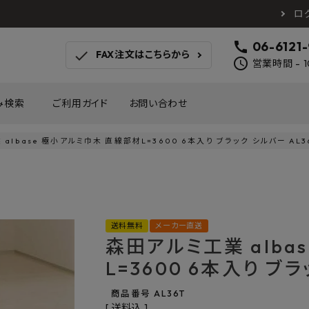
ロ
call
06-6121
check
FAX注文はこちらから
schedule
営業時間 - 1
み検索
ご利用ガイド
お問い合わせ
albase 極小アルミ巾木 直線部材L=3600 6本入り ブラック シルバー AL3
TOTO
アイカ工業
南海プ
WOODONE
SANEI
森田
床材
壁材
MAYARIKA
KMJ
アルメ
送料無料
メーカー直送
カツデン
タカラ産業
藤山
森田アルミ工業 alba
ナスタ
川口技研
オモ
木材
収納
L=3600 6本入り ブラ
シンコール
川島織物セルコン
塩川
和もだん
ミズタニバルブ工業
ハタ
商品番号
AL36T
積水成型工業
コンフォー
ダイケ
送料込