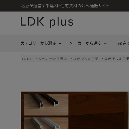
北恵が運営する建材・住宅資材の公式通販サイト
カテゴリーから選ぶ
メーカーから選ぶ
絞込
HOME
メーカーから選ぶ
森田アルミ工業
森田アルミ工業 
search
LIXIL
call
06-6121-9302
リラクシングウッド
洗面所・トイレ
金物
schedule
営業時間 - 10:00～17:00（定休日 - 土日祝）
Maristo
ACCOUNT MENU
コイズミ照明
ようこそ ゲスト 様
ジャニス工業
造作材
照明
タカショー
プラセス
meeting_room
person
ログイン
会員登録
プラススタイル