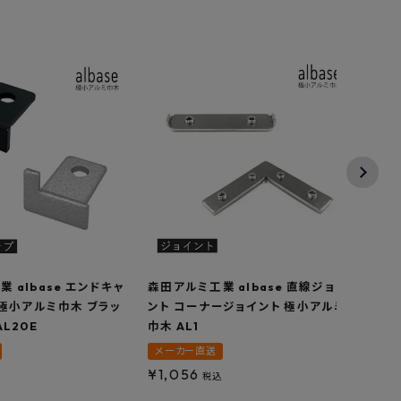
 albase エンドキャ
森田アルミ工業 albase 直線ジョイ
森田ア
 極小アルミ巾木 ブラッ
ント コーナージョイント 極小アルミ
本入り
AL20E
巾木 AL1
メーカー直送
メー
¥
1,056
¥
1,
税込