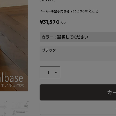
フルネス
出雲屋炭八
田窪
form
IPC
藤原
のところ
¥
36,300
メーカー希望小売価格
¥
31,570
税込
カラー
選択してください
ブラック
カ