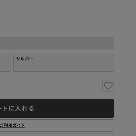
工業所
Jフロント建装
吉桂
製材所
その他ブランド
シルバー
ートに入れる
ご利用ガイド