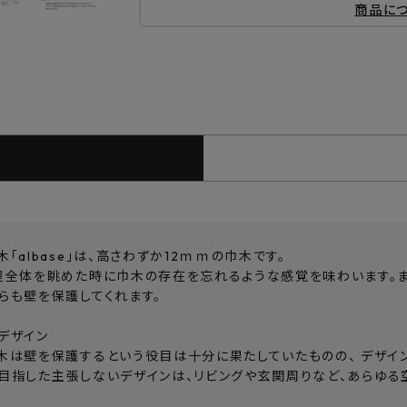
商品に
「albase」は、高さわずか12ｍｍの巾木です。
屋全体を眺めた時に巾木の存在を忘れるような感覚を味わいます。ま
らも壁を保護してくれます。
デザイン
木は壁を保護するという役目は十分に果たしていたものの、 デザイ
seが目指した主張しないデザインは、リビングや玄関周りなど、あらゆ