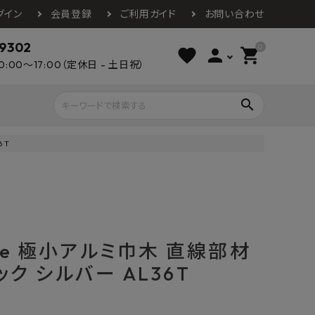
グイン
会員登録
ご利用ガイド
お問い合わせ
-9302
0
favorite
person
shopping_cart
0:00～17:00（定休日 - 土日祝）
search
6T
ライウッド
DAIKEN
朝日ウッドテ
アルミ工業
カクダイ
スワンタイル
水栓金具（蛇口）
エクステリア・外構
タックス
DAIKO
オーデリック
Panasonic
城東テクノ
se 極小アルミ巾木 直線部材
イオ
全備
NAGATA
浴室
インテリア・家具
ック シルバー AL36T
光明堂
グランツ
ダイドー
ノ製作所
デルマン
パロマ
ン
テックスイージー
セブンホーム