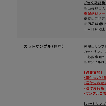
ご注文確認後
※出荷はご入
※配送はメー
※特にご指定
※商品は1階
※当日に階上
カットサンプル（無料）
実際にサンプ
カットサンプ
※必要事項が
※サンプルは
【必要事項】
・送付先ご住
・送付先お電
・送付先宛名
・サンプルご
【カットサン