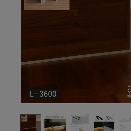
エンデバーハウス
最近チェックした商品
東谷
森田アルミ工
業 albase 極
小アルミ巾木
31,570円
直線部材
(税込)
L=3600 6本
FAX注文はこちらから
入り ブラック
シルバー
AL36T
カテゴリーから選ぶ
メーカーから選ぶ
ご利用ガイド