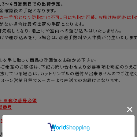
、3～4日営業日での出荷予定。
金確認後の手配となります。
カー手配となり便指定は不可。日にち指定可能。お届け時間帯は指
がない場合は最短出荷の手配となります。
軒先渡しとなり、階上げや室内への運び込みはいたしません。
げや運び込みを行う場合は、別途手数料や人件費が発生いたします
ルを手に取って商品の雰囲気をお確かめ下さい。
ルご希望のお客様は、下記お問い合わせより必要事項を明記のうえご
抜けている場合は、カットサンプルの送付が出来ませんのでご注意く
、３～５営業日程でメーカーより直送でのお届けとなります。
所 ※郵便番号必須
話番号
希望の商品番号とカラー
プル請求はこちら】