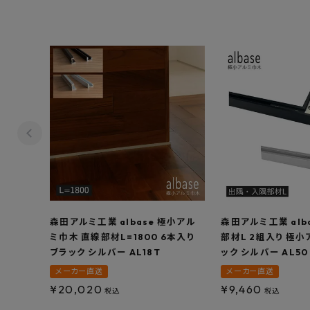
森田アルミ工業 albase 極小アル
森田アルミ工業 alb
ミ巾木 直線部材L=1800 6本入り
部材L 2組入り 極小
ブラック シルバー AL18T
ック シルバー AL50
メーカー直送
メーカー直送
¥
20,020
¥
9,460
税込
税込