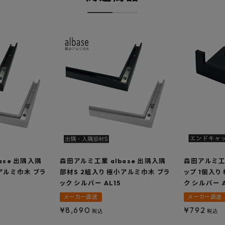
ase 出隅入隅
森田アルミ工業 albase 出隅入隅
森田アルミ工業
アルミ巾木 ブラ
部材S 2組入り 極小アルミ巾木 ブラ
ップ 1個入り
ック シルバー AL15
ク シルバー 
メーカー直送
メーカー直送
¥
8,690
¥
792
税込
税込