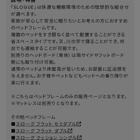
説明・特長
「SLOGUE」は快適な睡眠環境のための理想的な組合せ
が選べます。
家族が安心して安全に眠りたいとお考えの方におすすめ
のベッドフレームです。
複数のベッドをすき間なく並べて配置することができる
省スペースタイプです。又、川の字で寝ることができ、何
台でも連結することが可能です。
別売りのヘッドボード（単体）は両サイドやフットボード
側にも取り付け可能。
通常のベッドより床面高が低いため、お部屋に圧迫感を
与えません。お子様やペットなどもベッドへの乗り降りが
楽に行えます。
※こちらはベッドフレームのみの販売ページとなります。
※マットレスは別売りとなります。
その他ベッドフレーム
■
スローグ フラット セミダブル
■
スローグ フラット ダブル
■
スローグ クッション シングル