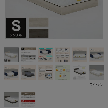
最近チェックした商品
グランツ スローグ
フラット ベッドフ
レーム シングル
29,997円
SLOGUE
(税込)
FAX注文はこちらから
カテゴリーから選ぶ
ライトグレ
ー
メーカーから選ぶ
ご利用ガイド