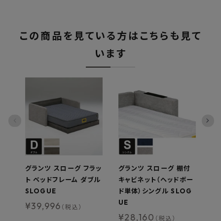
この商品を見ている方はこちらも見て
います
グランツ スローグ フラッ
グランツ スローグ 棚付
グ
ト ベッドフレーム ダブル
キャビネット（ヘッドボー
ョ
SLOGUE
ド単体）シングル SLOG
シ
UE
¥
39,996
¥
（税込）
¥
28,160
（税込）