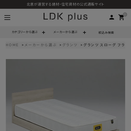
北恵が運営する建材・住宅資材の公式通販サイト
0
person
shopping_cart
カテゴリーから選ぶ
メーカーから選ぶ
絞込み検索
HOME
メーカーから選ぶ
グランツ
グランツ スローグ フラット
search
call
06-6121-9302
schedule
営業時間 - 10:00～17:00（定休日 - 土日祝）
ACCOUNT MENU
ようこそ ゲスト 様
meeting_room
person
ログイン
会員登録