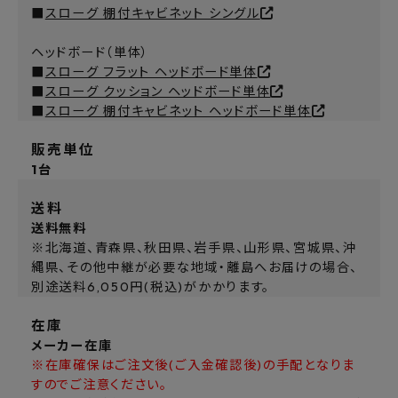
■
スローグ 棚付キャビネット シングル
ヘッドボード（単体）
■
スローグ フラット ヘッドボード単体
■
スローグ クッション ヘッドボード単体
■
スローグ 棚付キャビネット ヘッドボード単体
販売単位
1台
送料
送料無料
※北海道、青森県、秋田県、岩手県、山形県、宮城県、沖
縄県、その他中継が必要な地域・離島へお届けの場合、
別途送料6,050円(税込)がかかります。
在庫
メーカー在庫
※在庫確保はご注文後(ご入金確認後)の手配となりま
すのでご注意ください。