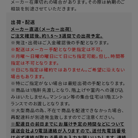
メーカー在庫切れの場合があります。その際は納期のご
相談を別途させていただきます。
出荷・配送
メーカー直送（メーカー出荷）
ご注文確認後、約1.5～3週間での出荷予定。
※発注・出荷はご入金確認後の手配となります。
※配送はメーカー手配となり便指定は不可。
※月曜～日曜の曜日にて日にち指定可能。但し、時間帯
指定は不可となります。
※日にち指定は確約ではありません。ご希望に沿えない
場合もあります。
※特にご指定がない場合は最短出荷の手配となります。
※商品は1階軒先渡しとなり、階上げや室内への運び込
みはいたしません。マンション等の集合住宅は1階エント
ランスでのお渡しとなります。
※大型商品の為、不在で商品を配達できなかった場合、
再配達料が別途発生致しますのでご注意ください。
※配達日の前日までにお届け予定の時間などについて
運送会社より電話連絡が入りますので、送付先電話番号
は必ず連絡が取れる番号を入力お願いいたします。連絡