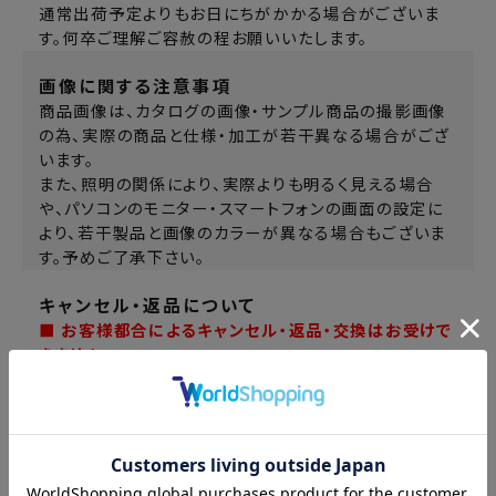
通常出荷予定よりもお日にちがかかる場合がございま
す。何卒ご理解ご容赦の程お願いいたします。
画像に関する注意事項
商品画像は、カタログの画像・サンプル商品の撮影画像
の為、実際の商品と仕様・加工が若干異なる場合がござ
います。
また、照明の関係により、実際よりも明るく見える場合
や、パソコンのモニター・スマートフォンの画面の設定に
より、若干製品と画像のカラーが異なる場合もございま
す。予めご了承下さい。
キャンセル・返品について
■ お客様都合によるキャンセル・返品・交換はお受けで
きません。
ご注文間違い、品番間違い、色間違い、サイズ間違い、イ
メージ違いなど、ご注文後お客様の都合によるキャンセ
ル・返品・交換はできませんのでご注意ください。ご注文
の際はよくお確かめの上、ご注文いただくようお願い申
し上げます。