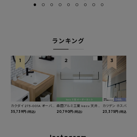
ランキング
カクダイ 273-001A オーバー
森田アルミ工業 kacu 天井付
カツデン ホスバ 天井
カウンタースロップシンク 選
35,739円
け物干し E型 サイズオーダー
20,790円
物干し 標準サイズ ス
23,375円
(税込)
(税込)
(税込)
べる水栓・排水金具付きセッ
対応 受注生産品 KAC99E
角パイプ 丸パイプ
ト マルチシンク 多目的シンク
W1000/1500/1800
深型シンク 床排水セット 壁排
H450mm 艶消しブラ
水セット
Hosuba
Instagram