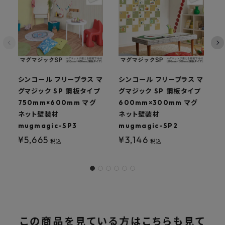
シンコール フリープラス マ
シンコール フリープラス マ
グマジック SP 鋼板タイプ
グマジック SP 鋼板タイプ
750mm×600mm マグ
600mm×300mm マグ
ネット壁装材
ネット壁装材
mugmagic-SP3
mugmagic-SP2
m
¥
5,665
¥
3,146
税込
税込
この商品を見ている方はこちらも見て