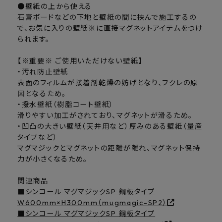
●壁紙の上から使える
石膏ボードなどの下地と壁紙の間に挟んで施工するの
で、お気に入りの壁紙※に直接マグネットアイテムをつけ
られます。
【※重要※ ご使用いただけない壁紙】
・汚れ防止壁紙
表面のフィルムが接着剤乾燥の妨げとなり、フクレの原
因となるため。
・撥水壁紙（樹脂コート壁紙）
滑りやすい加工がされており、マグネットが滑るため。
・凹凸の大きい壁紙（天井用など）厚みのある壁紙（量産
タイプなど）
マグマジックとマグネットの距離が離れ、マグネット保持
力が小さくなるため。
関連商品
■シンコール マグマジックSP 鋼板タイプ
W600mm×H300mm（mugmagic-SP2）
■シンコール マグマジックSP 鋼板タイプ