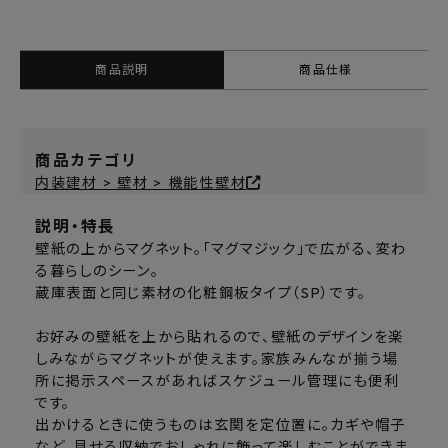
商品説明
商品仕様
商品カテゴリ
内装建材 > 壁材 > 機能性壁材
説明・特長
壁紙の上からマグネット。「マグマジック」で広がる、変わ
る暮らしのシーン。
蔵庫表面と同じ素材の化粧鋼板タイプ（SP）です。
お好みの壁紙を上から貼れるので、壁紙のデザインを楽
しみながらマグネットが使えます。家族みんなが揃う場
所に掲示スペースがあればスケジュール管理にも便利
です。
出かけるときに使うものは玄関を定位置に。カギや帽子
など、見せる収納でおしゃれに飾って楽しむことができま