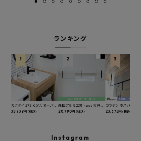
ランキング
カクダイ 273-001A オーバー
森田アルミ工業 kacu 天井付
カツデン ホスバ 天井
カウンタースロップシンク 選
35,739円
け物干し E型 サイズオーダー
20,790円
物干し 標準サイズ ス
23,375円
(税込)
(税込)
(税込)
べる水栓・排水金具付きセッ
対応 受注生産品 KAC99E
角パイプ 丸パイプ
ト マルチシンク 多目的シンク
W1000/1500/1800
深型シンク 床排水セット 壁排
H450mm 艶消しブラ
水セット
Hosuba
Instagram