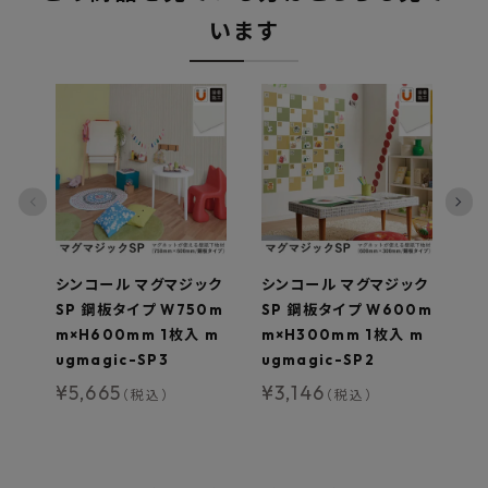
います
シンコール マグマジック
シンコール マグマジック
シ
SP 鋼板タイプ W750m
SP 鋼板タイプ W600m
N
m×H600mm 1枚入 m
m×H300mm 1枚入 m
m
ugmagic-SP3
ugmagic-SP2
ma
¥
5,665
¥
3,146
¥
（税込）
（税込）