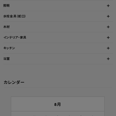
照明
水栓金具（蛇口）
木材
インテリア・家具
キッチン
浴室
カレンダー
8月