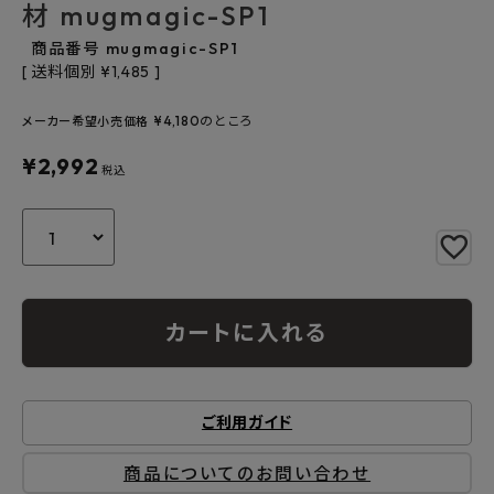
材 mugmagic-SP1
よくあるご質問
商品番号
mugmagic-SP1
お問い合わせ
送料個別
¥
1,485
メルマガ登録
¥
4,180
のところ
メーカー希望小売価格
¥
2,992
税込
特定商取引法について
プライバシーポリシー
カートに入れる
ご利用ガイド
商品についてのお問い合わせ