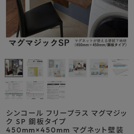
最近チェックした商品
シンコール マグマ
ジックSP 鋼板タ
イプ
2,992円
(税込)
W450mm×H450
FAX注文はこちらから
mm 1枚入
mugmagic-SP1
カテゴリーから選ぶ
メーカーから選ぶ
シンコール フリープラス マグマジッ
ク SP 鋼板タイプ
ご利用ガイド
450mm×450mm マグネット壁装