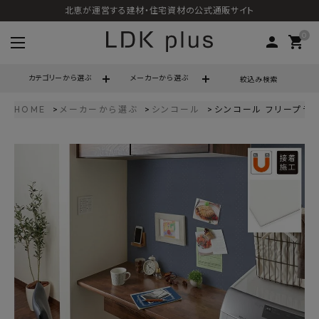
北恵が運営する建材・住宅資材の公式通販サイト
0
person
shopping_cart
カテゴリーから選ぶ
メーカーから選ぶ
絞込み検索
HOME
メーカーから選ぶ
シンコール
シンコール フリープラス 
search
call
06-6121-9302
schedule
営業時間 - 10:00～17:00（定休日 - 土日祝）
ACCOUNT MENU
ようこそ ゲスト 様
meeting_room
person
ログイン
会員登録