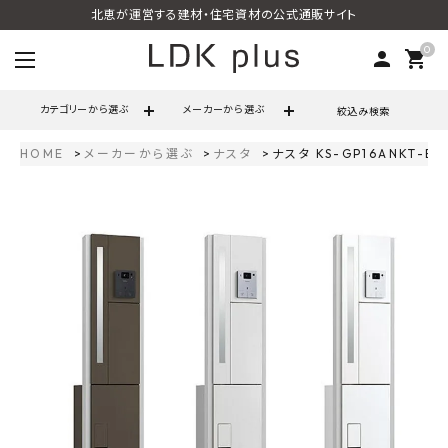
北恵が運営する建材・住宅資材の公式通販サイト
0
person
shopping_cart
カテゴリーから選ぶ
メーカーから選ぶ
絞込み検索
HOME
メーカーから選ぶ
ナスタ
ナスタ KS-GP16ANKT
search
call
06-6121-9302
schedule
営業時間 - 10:00～17:00（定休日 - 土日祝）
ACCOUNT MENU
ようこそ ゲスト 様
meeting_room
person
ログイン
会員登録