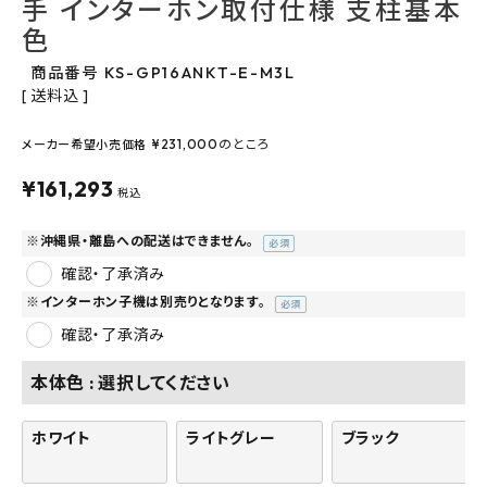
手 インターホン取付仕様 支柱基本
よくあるご質問
色
商品番号
KS-GP16ANKT-E-M3L
お問い合わせ
送料込
メルマガ登録
¥
231,000
のところ
メーカー希望小売価格
¥
161,293
税込
特定商取引法について
※沖縄県・離島への配送はできません。
プライバシーポリシー
(必
須)
確認・了承済み
※インターホン子機は別売りとなります。
(必
須)
確認・了承済み
本体色
選択してください
ホワイト
ライトグレー
ブラック