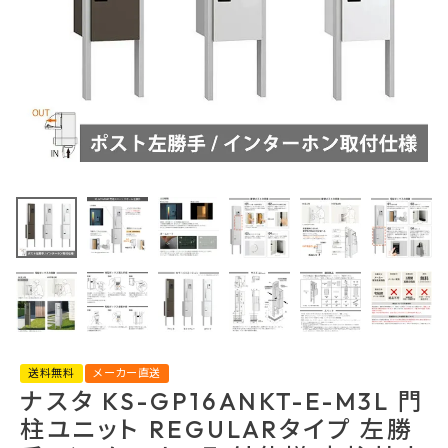
最近チェックした商品
ナスタ KS-
GP16ANKT-E-
M3L 門柱ユニッ
161,293円
ト REGULARタ
(税込)
イプ 左勝手 イン
FAX注文はこちらから
ターホン取付仕
様 支柱基本色
カテゴリーから選ぶ
メーカーから選ぶ
送料無料
メーカー直送
ナスタ KS-GP16ANKT-E-M3L 門
柱ユニット REGULARタイプ 左勝
ご利用ガイド