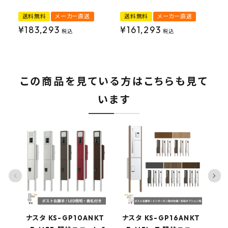
G
送料無料
メーカー直送
送料無料
メーカー直送
¥
183,293
¥
161,293
税込
税込
この商品を見ている方はこちらも見て
います
ナスタ KS-GP10ANKT
ナスタ KS-GP16ANKT
ナ