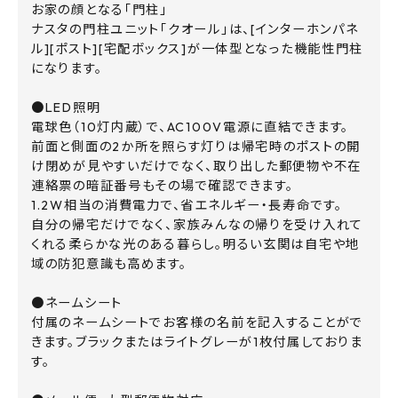
お家の顔となる「門柱」
ナスタの門柱ユニット「クオール」は、[インターホンパネ
ル][ポスト][宅配ボックス]が一体型となった機能性門柱
になります。
●LED照明
電球色（10灯内蔵）で、AC100V電源に直結できます。
前面と側面の2か所を照らす灯りは帰宅時のポストの開
け閉めが見やすいだけでなく、取り出した郵便物や不在
連絡票の暗証番号もその場で確認できます。
1.2W相当の消費電力で、省エネルギー・長寿命です。
自分の帰宅だけでなく、家族みんなの帰りを受け入れて
くれる柔らかな光のある暮らし。明るい玄関は自宅や地
域の防犯意識も高めます。
●ネームシート
付属のネームシートでお客様の名前を記入することがで
きます。ブラックまたはライトグレーが1枚付属しておりま
す。