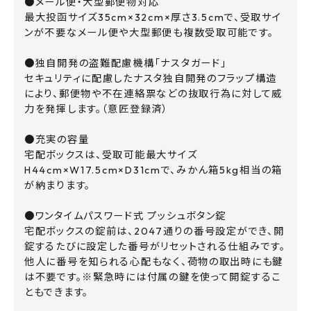
●メール便・大型郵便物対応
最大投函サイズ35cm×32cm×厚さ3.5cmで、受取サイ
ンが不要なメール便や大型郵便も複数受取可能です。
●独自開発の盗難配慮機構「ナスタガード」
セキュリティに配慮したナスタ独自開発のフラップ構造
により、郵便物や不在連絡票などの抜取行為に対して威
力を発揮します。（意匠登録済）
●充実の容量
宅配ボックスは、受取可能最大サイズ
H44cm×W17.5cm×D31cmで、みかん箱5kg相当の箱
が納まります。
●ワンタイムパスワード式 プッシュボタン錠
宅配ボックスの錠前は、2047通りの番号設定ができ、開
錠するたびに設定した番号がリセットされる仕組みです。
他人に番号を知られる心配もなく、荷物の取出時にも鍵
は不要です。※緊急時には付属の鍵を使って開錠するこ
ともできます。