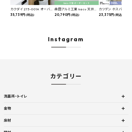
カクダイ 273-001A オーバー
森田アルミ工業 kacu 天井付
カツデン ホスバ 天井
カウンタースロップシンク 選
35,739円
け物干し E型 サイズオーダー
20,790円
物干し 標準サイズ ス
23,375円
(税込)
(税込)
(税込)
べる水栓・排水金具付きセッ
対応 受注生産品 KAC99E
角パイプ 丸パイプ
ト マルチシンク 多目的シンク
W1000/1500/1800
深型シンク 床排水セット 壁排
H450mm 艶消しブラ
水セット
Hosuba
Instagram
カテゴリー
洗面所・トイレ
金物
床材