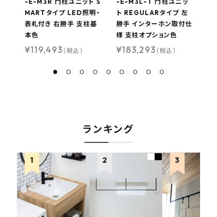
-E-M3R 門柱ユニット S
-E-M3L-T 門柱ユニッ
-
MARTタイプ LED照明・
ト REGULARタイプ 左
R
表札付き 右勝手 支柱基
勝手 インターホン取付仕
手
本色
様 支柱オプション色
支
¥
119,493
¥
183,293
¥
（税込）
（税込）
ランキング