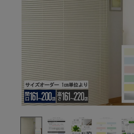
エンデバーハウス
最近チェックした商品
東谷
フルネス ブラ
インド カリーノ
25 オーダーサ
20,427円
イズ 間口
(税込)
161〜200cm
FAX注文はこちらから
高さ161〜
220cm 1cm単
位
カテゴリーから選ぶ
メーカーから選ぶ
ご利用ガイド