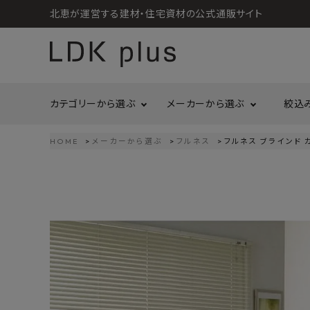
北恵が運営する建材・住宅資材の公式通販サイト
カテゴリーから選ぶ
メーカーから選ぶ
絞込
HOME
メーカーから選ぶ
フルネス
フルネス ブラインド カ
search
LIXIL
call
06-6121-9302
リラクシングウッド
洗面所・トイレ
金物
schedule
営業時間 - 10:00～17:00（定休日 - 土日祝）
Maristo
ACCOUNT MENU
コイズミ照明
ようこそ ゲスト 様
ジャニス工業
造作材
照明
タカショー
プラセス
meeting_room
person
ログイン
会員登録
プラススタイル