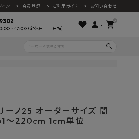
グイン
会員登録
ご利用ガイド
お問い合わせ
-9302
0
favorite
person
shopping_cart
0:00～17:00（定休日 - 土日祝）
search
ライウッド
DAIKEN
朝日ウッドテ
アルミ工業
カクダイ
スワンタイル
水栓金具（蛇口）
エクステリア・外構
タックス
DAIKO
オーデリック
Panasonic
城東テクノ
リーノ25 オーダーサイズ 間
イオ
全備
NAGATA
浴室
インテリア・家具
61～220cm 1cm単位
光明堂
グランツ
ダイドー
ノ製作所
デルマン
パロマ
ン
テックスイージー
セブンホーム