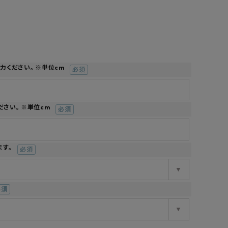
工業所
Jフロント建装
吉桂
製材所
その他ブランド
入力ください。 ※単位cm
(必
須)
ださい。 ※単位cm
(必
須)
ます。
(必
須)
必
)