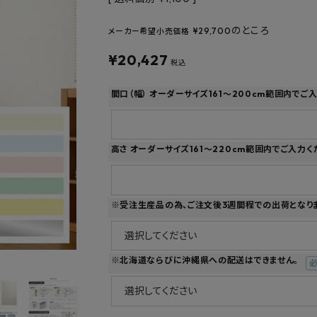
フルネス
出雲屋炭八
田窪
form
IPC
藤原
のところ
¥
29,700
メーカー希望小売価格
¥
20,427
税込
間口（幅） オーダーサイズ161～200cm範囲内でご
高さ オーダーサイズ161～220cm範囲内でご入力く
※受注生産品の為、ご注文後3週間程での出荷となり
※北海道ならびに沖縄県への配送はできません。
(
須