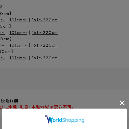
ダー
80cm】
m～
│
101cm～
│
161～220cm
0cm】
m～
│
101cm～
│
161～220cm
60cm】
m～
│
101cm～
│
161～220cm
00cm】
m～
│
101cm～
│161～220cm
(税込)/個
びに沖縄・離島・中継地域は配送不可。