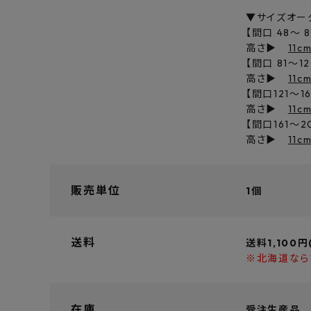
▼サイズオー
【間口 48～ 
高さ▶
11c
【間口 81～12
高さ▶
11c
【間口121～1
高さ▶
11c
【間口161～2
高さ▶
11c
販売単位
1個
送料
送料1,100円
※北海道なら
在庫
受注生産品