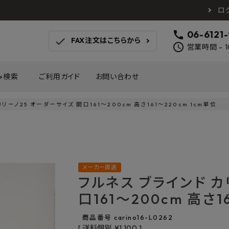
ロ
call
06-6121
check
FAX注文はこちらから
schedule
営業時間 - 1
み検索
ご利用ガイド
お問い合わせ
リーノ25 オーダーサイズ 間口161～200cm 高さ161～220cm 1cm単位
TOTO
アイカ工業
南海プ
WOODONE
SANEI
森田
床材
壁材
MAYARIKA
KMJ
アルメ
メーカー直送
カツデン
タカラ産業
藤山
フルネス ブラインド カ
ナスタ
川口技研
オモ
木材
収納
口161～200cm 高さ1
シンコール
川島織物セルコン
塩川
和もだん
ミズタニバルブ工業
ハタ
商品番号
carino16-L0262
積水成型工業
コンフォー
ダイケ
送料個別
¥
1,100