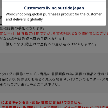
寄せ後、当店倉庫より出荷
、営業日3週間での出荷予定。
金確認後の手配となります。
定は不可。日時指定可能ですが、希望の明記となり確約ではござい
がない場合は最短出荷の手配となります。
、軒下渡しとなり、階上げや室内への運び込みはいたしません。
カタログの画像・サンプル商品の撮影画像の為、実際の商品と仕様・
関係により、実際よりも明るく見える場合や、パソコンのモニター・ス
場合もございます。予めご了承下さい。
合によるキャンセル・返品・交換はお受けできません。
、品番間違い、色間違い、サイズ間違い、イメージ違いなど、ご注文