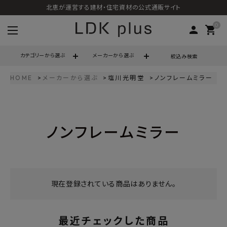
北恵が運営する建材・住宅資材の公式通販サイト
0
person
shopping_cart
カテゴリーから選ぶ
メーカーから選ぶ
絞込み検索
HOME
メーカーから選ぶ
塩川光明堂
ノンフレームミラー
search
ノンフレームミラー
call
06-6121-9302
schedule
営業時間 - 10:00～17:00（定休日 - 土日祝）
ACCOUNT MENU
ようこそ ゲスト 様
現在登録されている商品はありません。
meeting_room
person
ログイン
会員登録
最近チェックした商品