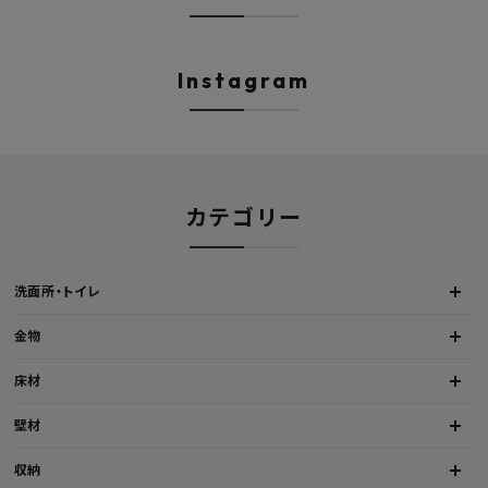
最近チェックした商品
Instagram
FAX注文はこちらから
カテゴリーから選ぶ
メーカーから選ぶ
カテゴリー
ご利用ガイド
洗面所・トイレ
よくあるご質問
金物
お問い合わせ
床材
壁材
メルマガ登録
収納
特定商取引法について