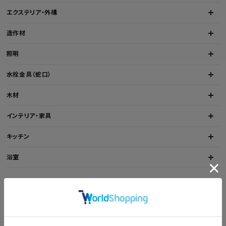
エクステリア・外構
プライバシーポリシー
造作材
照明
水栓金具（蛇口）
木材
インテリア・家具
キッチン
浴室
カレンダー