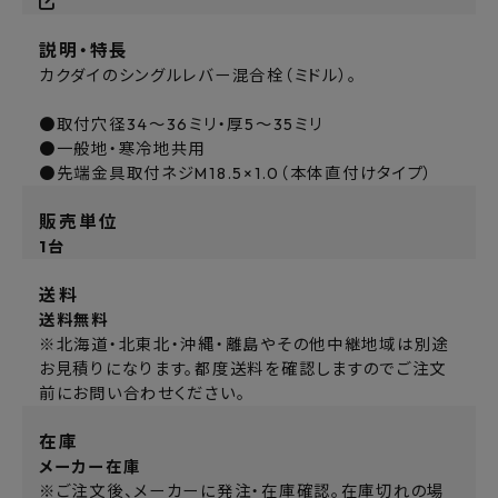
説明・特長
カクダイのシングルレバー混合栓（ミドル）。
●取付穴径34～36ミリ・厚5～35ミリ
●一般地・寒冷地共用
●先端金具取付ネジM18.5×1.0（本体直付けタイプ）
販売単位
1台
送料
送料無料
※北海道・北東北・沖縄・離島やその他中継地域は別途
お見積りになります。都度送料を確認しますのでご注文
前にお問い合わせください。
在庫
メーカー在庫
※ご注文後、メーカーに発注・在庫確認。在庫切れの場