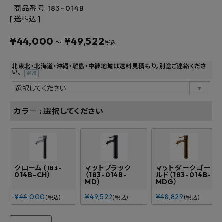
商品番号
183-014B
よくあるご質問
送料込
¥
44,000
¥
49,522
お問い合わせ
〜
税込
メルマガ登録
北東北・北海道・沖縄・離島・中継地域は送料見積もり。別途ご連絡くださ
い。
(必
須)
特定商取引法について
カラー
選択してください
プライバシーポリシー
クローム（183-
マットブラック
マットダークゴー
014B-CH）
（183-014B-
ルド（183-014B-
MD）
MDG）
¥
44,000
¥
49,522
¥
48,829
税込
税込
税込