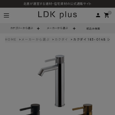
北恵が運営する建材・住宅資材の公式通販サイト
0
person
shopping_cart
カテゴリーから選ぶ
メーカーから選ぶ
絞込み検索
HOME
メーカーから選ぶ
カクダイ
カクダイ 183-014B 
search
call
06-6121-9302
schedule
営業時間 - 10:00～17:00（定休日 - 土日祝）
ACCOUNT MENU
ようこそ ゲスト 様
meeting_room
person
ログイン
会員登録