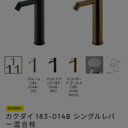
最近チェックした商品
カクダイ 183-
014B シングルレ
バー混合栓
44,000円
(税込)
FAX注文はこちらから
クローム
マットブラ
マットダー
（183-
ック（183-
クゴールド
014B-
014B-
（183-
CH）
MD）
014B-
カテゴリーから選ぶ
MDG）
メーカーから選ぶ
送料無料
カクダイ 183-014B シングルレバ
ご利用ガイド
ー混合栓