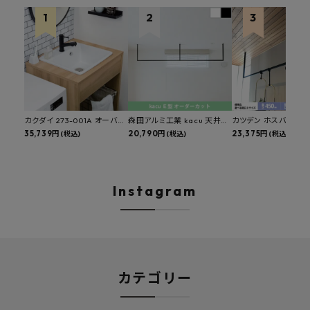
カクダイ 273-001A オーバー
森田アルミ工業 kacu 天井付
カツデン ホスバ 天井
カウンタースロップシンク 選
35,739円
け物干し E型 サイズオーダー
20,790円
物干し 標準サイズ ス
23,375円
(税込)
(税込)
(税込)
べる水栓・排水金具付きセッ
対応 受注生産品 KAC99E
角パイプ 丸パイプ
ト マルチシンク 多目的シンク
W1000/1500/1800
深型シンク 床排水セット 壁排
H450mm 艶消しブラ
水セット
Hosuba
Instagram
カテゴリー