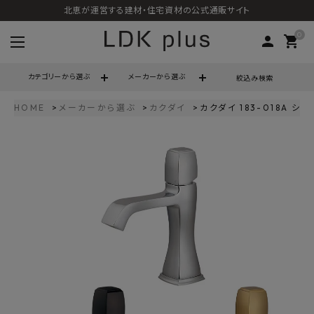
北恵が運営する建材・住宅資材の公式通販サイト
0
person
shopping_cart
カテゴリーから選ぶ
メーカーから選ぶ
絞込み検索
HOME
メーカーから選ぶ
カクダイ
カクダイ 183-018A 
search
call
06-6121-9302
schedule
営業時間 - 10:00～17:00（定休日 - 土日祝）
ACCOUNT MENU
ようこそ ゲスト 様
meeting_room
person
ログイン
会員登録