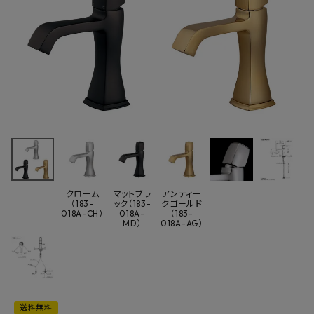
最近チェックした商品
カクダイ 183-
018A シングルレ
バー混合栓
37,807円
(税込)
FAX注文はこちらから
クローム
マットブラ
アンティー
（183-
ック（183-
クゴールド
018A-CH）
018A-
（183-
MD）
018A-AG）
カテゴリーから選ぶ
メーカーから選ぶ
ご利用ガイド
送料無料