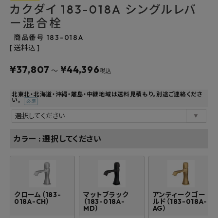
カクダイ 183-018A シングルレバ
よくあるご質問
ー混合栓
商品番号
183-018A
お問い合わせ
送料込
メルマガ登録
¥
37,807
¥
44,396
〜
税込
特定商取引法について
北東北・北海道・沖縄・離島・中継地域は送料見積もり。別途ご連絡くださ
い。
(必
プライバシーポリシー
須)
カラー
選択してください
クローム（183-
マットブラック
アンティークゴー
018A-CH）
（183-018A-
ルド（183-018A-
MD）
AG）