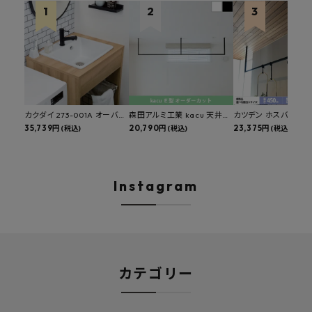
カクダイ 273-001A オーバー
森田アルミ工業 kacu 天井付
カツデン ホスバ 天井
カウンタースロップシンク 選
35,739円
け物干し E型 サイズオーダー
20,790円
物干し 標準サイズ ス
23,375円
(税込)
(税込)
(税込)
べる水栓・排水金具付きセッ
対応 受注生産品 KAC99E
角パイプ 丸パイプ
ト マルチシンク 多目的シンク
W1000/1500/1800
深型シンク 床排水セット 壁排
H450mm 艶消しブラ
水セット
Hosuba
Instagram
カテゴリー