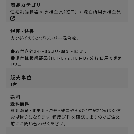
商品カテゴリ
住宅設備機器 > 水栓金具（蛇口） > 洗面所用水栓金具
説明・特長
カクダイのシングルレバー混合栓。
●取付穴径34～36ミリ・厚5～35ミリ
●混合栓接続部品（101-072、101-073）は使用できま
せん。
販売単位
1台
送料
送料無料
※北海道・北東北・沖縄・離島やその他中継地域は別途
お見積りになります。都度送料を確認しますのでご注文
前にお問い合わせください。