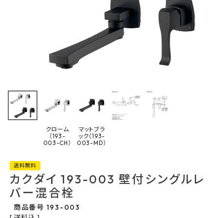
最近チェックした商品
カクダイ 193-
003 壁付シング
ルレバー混合栓
54,340円
(税込)
FAX注文はこちらから
クローム
マットブラ
（193-
ック（193-
003-CH）
003-MD）
カテゴリーから選ぶ
送料無料
カクダイ 193-003 壁付シングルレ
メーカーから選ぶ
バー混合栓
ご利用ガイド
商品番号
193-003
送料込