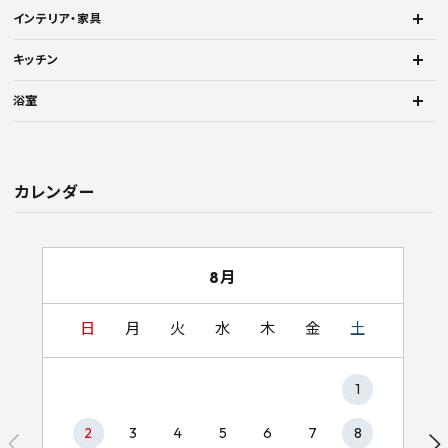
インテリア・家具
キッチン
浴室
カレンダー
8月
日
月
火
水
木
金
土
1
2
3
4
5
6
7
8