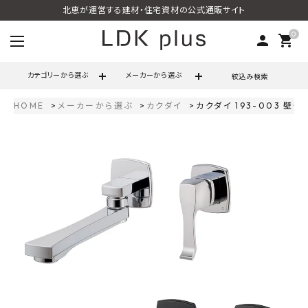
北恵が運営する建材・住宅資材の公式通販サイト
0
person
shopping_cart
カテゴリーから選ぶ
メーカーから選ぶ
絞込み検索
HOME
メーカーから選ぶ
カクダイ
カクダイ 193-003 
search
call
06-6121-9302
schedule
営業時間 - 10:00～17:00（定休日 - 土日祝）
ACCOUNT MENU
ようこそ ゲスト 様
meeting_room
person
ログイン
会員登録