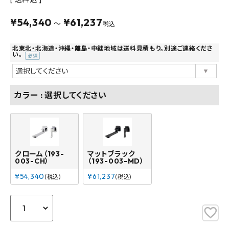
よくあるご質問
¥
54,340
¥
61,237
〜
税込
お問い合わせ
北東北・北海道・沖縄・離島・中継地域は送料見積もり。別途ご連絡くださ
い。
(必
メルマガ登録
須)
特定商取引法について
カラー
選択してください
プライバシーポリシー
クローム（193-
マットブラック
003-CH）
（193-003-MD）
¥
54,340
¥
61,237
税込
税込