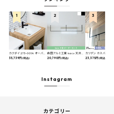
カクダイ 273-001A オーバー
森田アルミ工業 kacu 天井付
カツデン ホスバ 天井
カウンタースロップシンク 選
35,739円
け物干し E型 サイズオーダー
20,790円
物干し 標準サイズ ス
23,375円
(税込)
(税込)
(税込)
べる水栓・排水金具付きセッ
対応 受注生産品 KAC99E
角パイプ 丸パイプ
ト マルチシンク 多目的シンク
W1000/1500/1800
深型シンク 床排水セット 壁排
H450mm 艶消しブラ
水セット
Hosuba
Instagram
カテゴリー