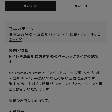
商品説明
商品仕様
商品カテゴリ
住宅設備機器 > 洗面所・トイレ > 化粧鏡・ミラーキャビ
ネット
説明・特長
トイレや洗面所におすすめのベーシックタイプの鏡で
す。
450mm×750mmとコンパクトなサイズ感で、セカンド
洗面所やトイレ手洗い場などの狭い空間に最適です。
施主支給にも対応。新築・リフォーム・リノベーションと幅
広くお使いいただけます。
※鏡の厚さは5mmです。
関連商品