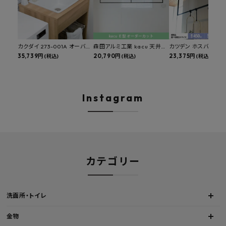
カクダイ 273-001A オーバー
森田アルミ工業 kacu 天井付
カツデン ホスバ 天井
カウンタースロップシンク 選
35,739円
け物干し E型 サイズオーダー
20,790円
物干し 標準サイズ ス
23,375円
(税込)
(税込)
(税込)
べる水栓・排水金具付きセッ
対応 受注生産品 KAC99E
角パイプ 丸パイプ
ト マルチシンク 多目的シンク
W1000/1500/1800
深型シンク 床排水セット 壁排
H450mm 艶消しブラ
水セット
Hosuba
Instagram
カテゴリー
洗面所・トイレ
金物