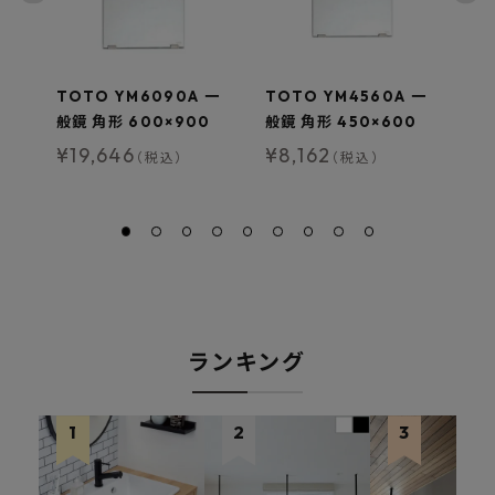
TOTO YM6090A 一
TOTO YM4560A 一
T
般鏡 角形 600×900
般鏡 角形 450×600
般
¥
19,646
¥
8,162
¥
（税込）
（税込）
ランキング