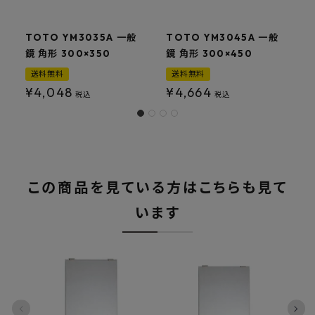
TOTO YM3035A 一般
TOTO YM3045A 一般
T
鏡 角形 300×350
鏡 角形 300×450
鏡
送料無料
送料無料
¥
4,048
¥
4,664
税込
税込
この商品を見ている方はこちらも見て
います