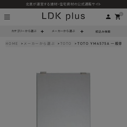
北恵が運営する建材・住宅資材の公式通販サイト
0
person
shopping_cart
カテゴリーから選ぶ
メーカーから選ぶ
絞込み検索
HOME
メーカーから選ぶ
TOTO
TOTO YM4575A 一般鏡 
search
call
06-6121-9302
schedule
営業時間 - 10:00～17:00（定休日 - 土日祝）
ACCOUNT MENU
ようこそ ゲスト 様
meeting_room
person
ログイン
会員登録