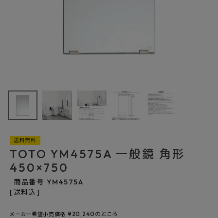
最近チェックした商品
TOTO
YM4575A 一般
鏡 角形 450×750
14,234円
(税込)
FAX注文はこちらから
送料無料
カテゴリーから選ぶ
TOTO YM4575A 一般鏡 角形
450×750
メーカーから選ぶ
商品番号
YM4575A
送料込
ご利用ガイド
¥
20,240
のところ
メーカー希望小売価格