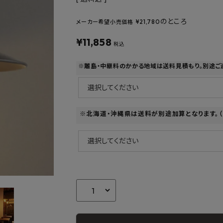
フルネス
出雲屋炭八
田窪
form
IPC
藤原
のところ
¥
21,780
メーカー希望小売価格
¥
11,858
税込
※離島・中継料のかかる地域は送料見積もり。別途ご
※北海道・沖縄県は送料が別途加算となります。（f