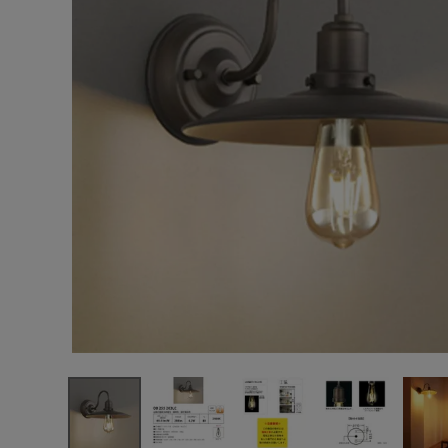
エンデバーハウス
最近チェックした商品
東谷
オーデリック ブ
ラケットライト
OB255203LC
11,858円
LEDランプ 真
(税込)
鍮古味
FAX注文はこちらから
カテゴリーから選ぶ
メーカーから選ぶ
ご利用ガイド