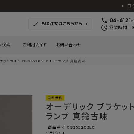
ロ
call
06-6121
check
FAX注文はこちらから
schedule
営業時間 - 1
み検索
ご利用ガイド
お問い合わせ
ケットライト OB255203LC LEDランプ 真鍮古味
TOTO
アイカ工業
南海プ
WOODONE
SANEI
森田
床材
壁材
MAYARIKA
KMJ
アルメ
送料無料
カツデン
タカラ産業
藤山
オーデリック ブラケットラ
ナスタ
川口技研
オモ
木材
収納
ランプ 真鍮古味
シンコール
川島織物セルコン
塩川
和もだん
ミズタニバルブ工業
ハタ
商品番号
OB255203LC
積水成型工業
コンフォー
ダイケ
送料込