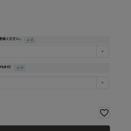
工業所
Jフロント建装
吉桂
製材所
その他ブランド
連絡ください。
(必
須)
k80）
(必
須)