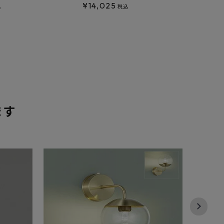
¥
14,025
¥
6,
込
税込
ます