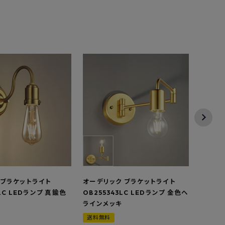
 ブラケットライト
オーデリック ブラケットライト
オー
LC LEDランプ 真鍮色
OB255343LC LEDランプ 金色ヘア
OL2
ラインメッキ
LED
送料無料
送料