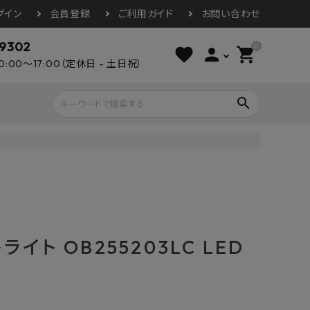
グイン
会員登録
ご利用ガイド
お問い合わせ
-9302
0
favorite
person
shopping_cart
0:00～17:00（定休日 - 土日祝）
search
ライウッド
DAIKEN
朝日ウッドテ
アルミ工業
カクダイ
スワンタイル
水栓金具（蛇口）
エクステリア・外構
タックス
DAIKO
オーデリック
Panasonic
城東テクノ
イト OB255203LC LED
イオ
全備
NAGATA
浴室
インテリア・家具
光明堂
グランツ
ダイドー
ノ製作所
デルマン
パロマ
ン
テックスイージー
セブンホーム