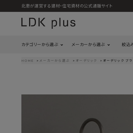
北恵が運営する建材・住宅資材の公式通販サイト
カテゴリーから選ぶ
メーカーから選ぶ
絞込
HOME
メーカーから選ぶ
オーデリック
オーデリック ブラ
search
LIXIL
call
06-6121-9302
リラクシングウッド
洗面所・トイレ
金物
schedule
営業時間 - 10:00～17:00（定休日 - 土日祝）
Maristo
ACCOUNT MENU
コイズミ照明
ようこそ ゲスト 様
ジャニス工業
造作材
照明
タカショー
プラセス
meeting_room
person
ログイン
会員登録
プラススタイル