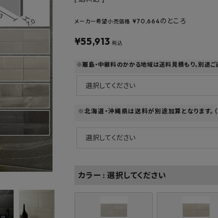
フルネス
出雲屋炭八
田窪
form
IPC
藤原
のところ
¥
70,664
メーカー希望小売価格
¥
55,913
税込
※離島・中継料のかかる地域は送料見積もり。別途ご
※北海道・沖縄県は送料が別途加算となります。（fk
カラー
選択してください