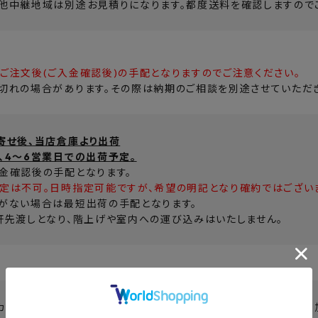
他中継地域は別途お見積りになります。都度送料を確認しますので
ご注文後(ご入金確認後)の手配となりますのでご注意ください。
切れの場合があります。その際は納期のご相談を別途させていただき
寄せ後、当店倉庫より出荷
、4～6営業日での出荷予定。
金確認後の手配となります。
定は不可。日時指定可能ですが、希望の明記となり確約ではござい
がない場合は最短出荷の手配となります。
軒先渡しとなり、階上げや室内への運び込みはいたしません。
カタログの画像・サンプル商品の撮影画像の為、実際の商品と仕様・