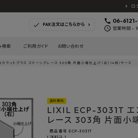
ロ
call
06-6121
check
FAX注文はこちらから
schedule
営業時間 - 1
み検索
ご利用ガイド
お問い合わせ
1T エコカラットプラス ストーングレース 303角 片面小端仕上げ（右）14枚/ケース
TOTO
アイカ工業
南海プ
WOODONE
SANEI
森田
床材
壁材
MAYARIKA
KMJ
アルメ
送料無料
カツデン
タカラ産業
藤山
LIXIL ECP-3031
ナスタ
川口技研
オモ
木材
収納
レース 303角 片面小
シンコール
川島織物セルコン
塩川
和もだん
ミズタニバルブ工業
ハタ
商品番号
ECP-3031T
積水成型工業
コンフォー
ダイケ
送料込