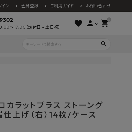
グイン
会員登録
ご利用ガイド
お問い合わせ
-9302
0
favorite
person
shopping_cart
0:00～17:00（定休日 - 土日祝）
search
ライウッド
DAIKEN
朝日ウッドテ
アルミ工業
カクダイ
スワンタイル
水栓金具（蛇口）
エクステリア・外構
タックス
DAIKO
オーデリック
Panasonic
城東テクノ
T エコカラットプラス ストーング
イオ
全備
NAGATA
浴室
インテリア・家具
端仕上げ（右）14枚/ケース
光明堂
グランツ
ダイドー
ノ製作所
デルマン
パロマ
ン
テックスイージー
セブンホーム