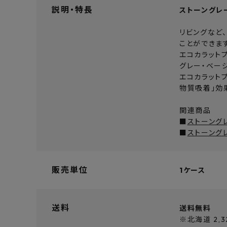
説明・特長
ストーングレ
リビングなど
ことができま
エコカラット
グレー・ベー
エコカラット
物質吸着」効
関連商品
■
ストーングレ
■
ストーングレ
販売単位
1ケース
送料
送料無料
※北海道 2,3