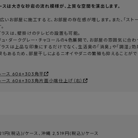
ースは大きな砂岩の流れ模様が、上質な空間を演出します。
、広いお部屋に施工すると、お部屋の存在感が増します。また、「スト
す。
プラスは、壁掛けのテレビの設置も可能。
ジュ・ダークグレー・チャコールの4色展開で、お部屋の雰囲気に合わ
プラスは上品な印象にするだけでなく、生活臭の「消臭」や「調湿」効
果もあるため、部屋干しによるニオイやダニの繁殖も抑えることがで
ース 606×303角平
ース 606×303角片面小端仕上げ（右）
21円(税込)/ケース、沖縄 2,519円(税込)/ケース