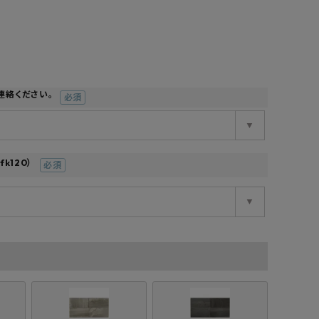
工業所
Jフロント建装
吉桂
製材所
その他ブランド
連絡ください。
(必
須)
120）
(必
須)