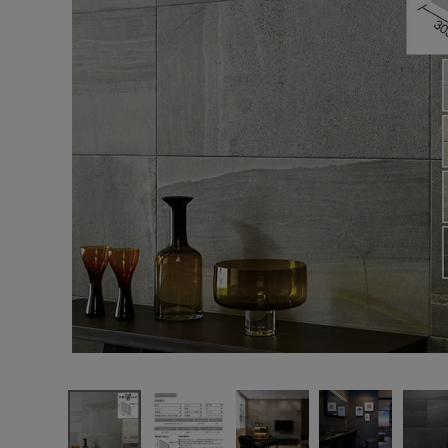
エンデバーハウス
最近チェックした商品
東谷
LIXIL ECP-
3031T エコカ
ラットプラス ス
55,913円
トーングレース
(税込)
303角 片面小
FAX注文はこちらから
端仕上げ（右）
14枚/ケース
カテゴリーから選ぶ
メーカーから選ぶ
ご利用ガイド