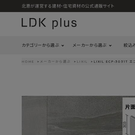
北恵が運営する建材・住宅資材の公式通販サイト
カテゴリーから選ぶ
メーカーから選ぶ
絞込
HOME
メーカーから選ぶ
LIXIL
LIXIL ECP-303
search
LIXIL
call
06-6121-9302
リラクシングウッド
洗面所・トイレ
金物
schedule
営業時間 - 10:00～17:00（定休日 - 土日祝）
Maristo
ACCOUNT MENU
コイズミ照明
ようこそ ゲスト 様
ジャニス工業
造作材
照明
タカショー
プラセス
meeting_room
person
ログイン
会員登録
プラススタイル