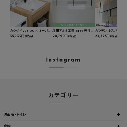
カクダイ 273-001A オーバー
森田アルミ工業 kacu 天井付
カツデン ホスバ 天井
カウンタースロップシンク 選
35,739円
け物干し E型 サイズオーダー
20,790円
物干し 標準サイズ ス
23,375円
(税込)
(税込)
(税込)
べる水栓・排水金具付きセッ
対応 受注生産品 KAC99E
角パイプ 丸パイプ
ト マルチシンク 多目的シンク
W1000/1500/1800
深型シンク 床排水セット 壁排
H450mm 艶消しブラ
水セット
Hosuba
Instagram
カテゴリー
洗面所・トイレ
金物