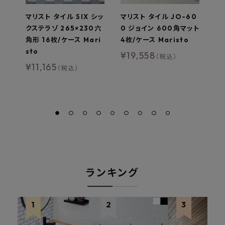
マリスト タイル SIX シッ
マリスト タイル JO-60
マ
クステラゾ 265×230六
0 ジョイン 600角マット
2
角形 16枚/ケース Mari
4枚/ケース Maristo
1
sto
枚/
¥
19,558
（税込）
¥
11,165
¥
（税込）
ランキング