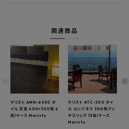
関連商品
マリスト AMN-6030 タ
マリスト ATC-300 タイ
マ
イル 天音 600×300角 6
ル カンパネラ 300角アン
枚/ケース Maristo
チスリップ 13枚/ケース
リ
Maristo
M