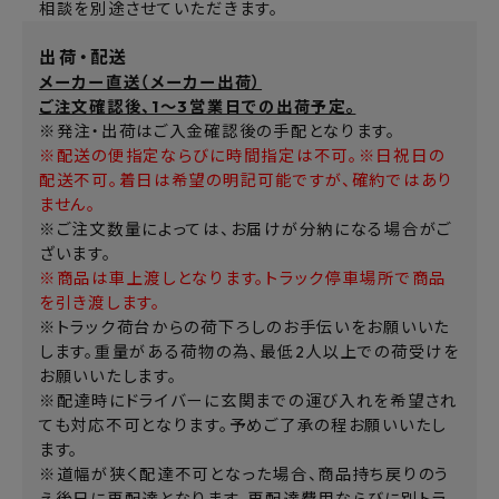
相談を別途させていただきます。
出荷・配送
メーカー直送（メーカー出荷）
ご注文確認後、1～3営業日での出荷予定。
※発注・出荷はご入金確認後の手配となります。
※配送の便指定ならびに時間指定は不可。※日祝日の
配送不可。着日は希望の明記可能ですが、確約ではあり
ません。
※ご注文数量によっては、お届けが分納になる場合がご
ざいます。
※商品は車上渡しとなります。トラック停車場所で商品
を引き渡します。
※トラック荷台からの荷下ろしのお手伝いをお願いいた
します。重量がある荷物の為、最低2人以上での荷受けを
お願いいたします。
※配達時にドライバーに玄関までの運び入れを希望され
ても対応不可となります。予めご了承の程お願いいたし
ます。
※道幅が狭く配達不可となった場合、商品持ち戻りのう