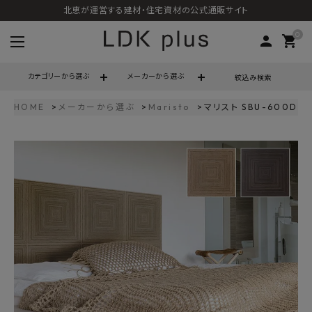
北恵が運営する建材・住宅資材の公式通販サイト
0
person
shopping_cart
カテゴリーから選ぶ
メーカーから選ぶ
絞込み検索
HOME
メーカーから選ぶ
Maristo
マリスト SBU-600D タ
search
call
06-6121-9302
schedule
営業時間 - 10:00～17:00（定休日 - 土日祝）
ACCOUNT MENU
ようこそ ゲスト 様
meeting_room
person
ログイン
会員登録