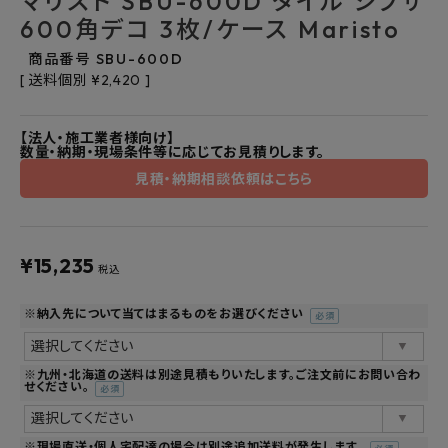
マリスト SBU-600D タイル シブサ
よくあるご質問
600角デコ 3枚/ケース Maristo
商品番号
SBU-600D
お問い合わせ
送料個別
¥
2,420
メルマガ登録
【法人・施工業者様向け】
数量・納期・現場条件等に応じてお見積りします。
特定商取引法について
見積・納期相談依頼はこちら
プライバシーポリシー
¥
15,235
税込
※納入先について当てはまるものをお選びください
(必
須)
※九州・北海道の送料は別途見積もりいたします。ご注文前にお問い合わ
せください。
(必
須)
※現場直送・個人宅配達の場合は別途追加送料が発生します。