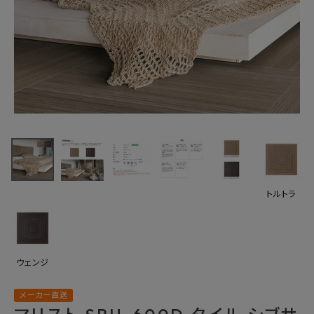
最近チェックした商品
マリスト タイル
SBU-600D シブ
サ 600角デコ 3
15,235円
(税込)
枚/ケース
FAX注文はこちらから
Maristo
トルトラ
カテゴリーから選ぶ
メーカーから選ぶ
ウェンジ
ご利用ガイド
メーカー直送