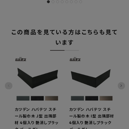
この商品を見ている方はこちらも見て
います
カツデン ハバテツ スチ
カツデン ハバテツ スチ
カ
ール製巾木 J型 出隅部
ール製巾木 I型 出隅部材
ー
材 4個入り 艶消しブラッ
4個入り 艶消しブラック
L