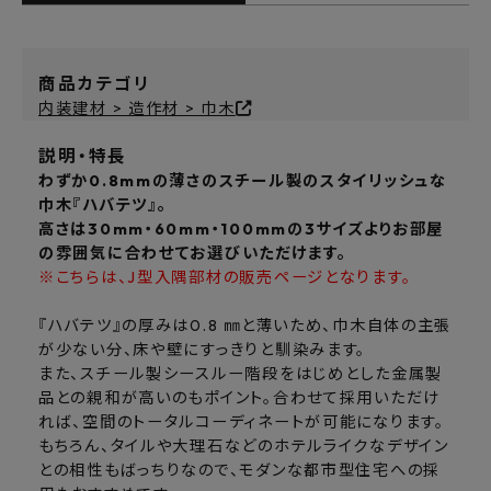
商品カテゴリ
内装建材 > 造作材 > 巾木
説明・特長
わずか0.8mmの薄さのスチール製のスタイリッシュな
巾木『ハバテツ』。
高さは30mm・60mm・100mmの3サイズよりお部屋
の雰囲気に合わせてお選びいただけます。
※こちらは、J型入隅部材の販売ページとなります。
『ハバテツ』の厚みは0.8 ㎜と薄いため、巾木自体の主張
が少ない分、床や壁にすっきりと馴染みます。
また、スチール製シースルー階段をはじめとした金属製
品との親和が高いのもポイント。合わせて採用いただけ
れば、空間のトータルコーディネートが可能になります。
もちろん、タイルや大理石などのホテルライクなデザイン
との相性もばっちりなので、モダンな都市型住宅への採