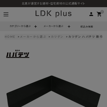
北恵が運営する建材・住宅資材の公式通販サイト
0
person
shopping_cart
カテゴリーから選ぶ
メーカーから選ぶ
絞込み検索
HOME
メーカーから選ぶ
カツデン
カツデン ハバテツ 鉄巾木 
search
call
06-6121-9302
schedule
営業時間 - 10:00～17:00（定休日 - 土日祝）
ACCOUNT MENU
ようこそ ゲスト 様
meeting_room
person
ログイン
会員登録