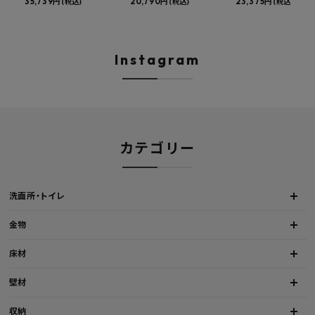
カウンタースロップシンク 選
35,739円
け物干し E型 サイズオーダー
20,790円
物干し 標準サイズ ス
23,375円
(税込)
(税込)
(税込)
べる水栓・排水金具付きセッ
対応 受注生産品 KAC99E
角パイプ 丸パイプ
ト マルチシンク 多目的シンク
W1000/1500/1800
深型シンク 床排水セット 壁排
H450mm 艶消しブラ
水セット
Hosuba
Instagram
カテゴリー
洗面所・トイレ
金物
床材
壁材
収納