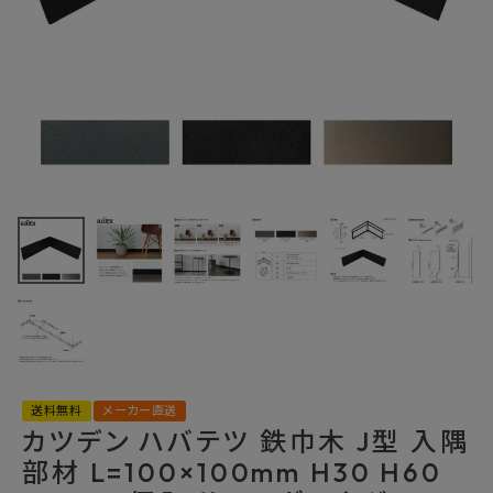
最近チェックした商品
カツデン ハバテツ
スチール製巾木 J
型 入隅部材 4個
2,750円
(税込)
入り 艶消しブラッ
FAX注文はこちらから
ク パールグレー
カテゴリーから選ぶ
メーカーから選ぶ
送料無料
メーカー直送
カツデン ハバテツ 鉄巾木 J型 入隅
ご利用ガイド
部材 L=100×100mm H30 H60