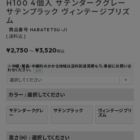
H100 4個入 サテンダークグレー
よくあるご質問
サテンブラック ヴィンテージプリズ
ム
お問い合わせ
商品番号
HABATETSU-JI
メルマガ登録
送料込
¥
2,750
¥
3,520
特定商取引法について
〜
税込
プライバシーポリシー
※沖縄・離島・中継料のかかる地域は送料別途見積もり。事前にお問い合
わせください。
(必
須)
カラー
選択してください
サテンダークグレ
サテンブラック
ヴィンテージプリ
ー
ズム
高さ（H）
選択してください