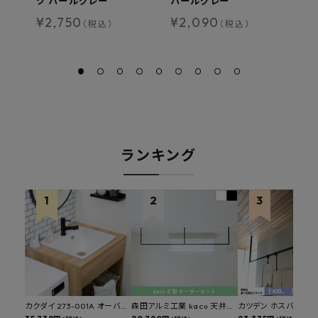
ク パールグレー
パールグレー
艶
レ
¥
2,750
¥
2,090
（税込）
（税込）
¥
ランキング
カクダイ 273-001A オーバー
森田アルミ工業 kacu 天井付
カツデン ホスバ 天井