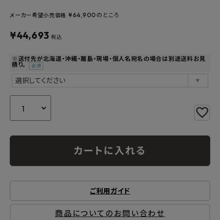
よくあるご質問
¥
64,900
のところ
メーカー希望小売価格
¥
44,693
税込
お問い合わせ
※送付先が北海道・沖縄・離島・現場・個人名宛名の場合は別途送料お見
メルマガ登録
積り。
(必
須)
特定商取引法について
プライバシーポリシー
カートに入れる
ご利用ガイド
商品についてのお問い合わせ