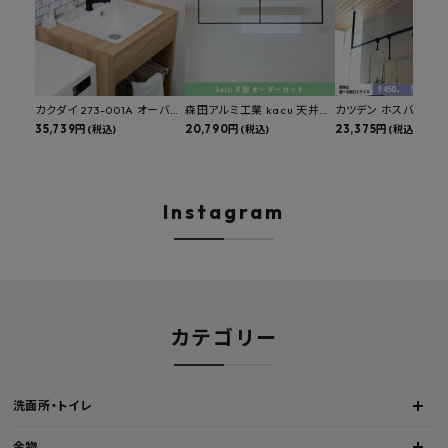
カクダイ 273-001A オーバー
森田アルミ工業 kacu 天井付
カツデン ホスバ 天井
カウンタースロップシンク 選
35,739円
け物干し E型 サイズオーダー
20,790円
物干し 標準サイズ ス
23,375円
(税込)
(税込)
(税込)
べる水栓・排水金具付きセッ
対応 受注生産品 KAC99E
角パイプ 丸パイプ
ト マルチシンク 多目的シンク
W1000/1500/1800
深型シンク 床排水セット 壁排
H450mm 艶消しブラ
水セット
Hosuba
Instagram
カテゴリー
洗面所・トイレ
金物