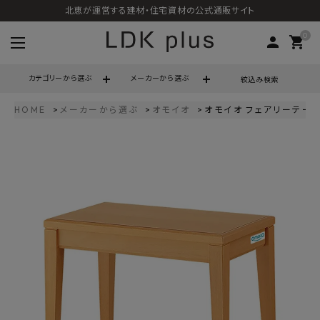
北恵が運営する建材・住宅資材の公式通販サイト
0
person
shopping_cart
カテゴリーから選ぶ
メーカーから選ぶ
絞込み検索
HOME
メーカーから選ぶ
オモイオ
オモイオ フェアリーテーブル
search
call
06-6121-9302
schedule
営業時間 - 10:00～17:00（定休日 - 土日祝）
ACCOUNT MENU
ようこそ ゲスト 様
meeting_room
person
ログイン
会員登録