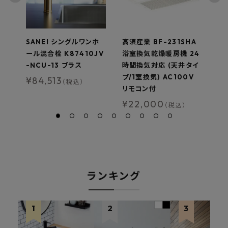
SANEI シングルワンホ
高須産業 BF-231SHA
カ
ール混合栓 K87410JV
浴室換気乾燥暖房機 24
ン
-NCU-13 ブラス
時間換気対応 (天井タイ
R
プ/1室換気) AC100V
用
¥
84,513
（税込）
リモコン付
¥
¥
22,000
（税込）
ランキング