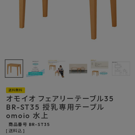
最近チェックした商品
オモイオ フェアリ
ーテーブル35
BR-ST35 授乳専
44,693円
用テーブル
(税込)
omoio 水上
FAX注文はこちらから
送料無料
オモイオ フェアリーテーブル35
カテゴリーから選ぶ
BR-ST35 授乳専用テーブル
メーカーから選ぶ
omoio 水上
商品番号
BR-ST35
ご利用ガイド
送料込