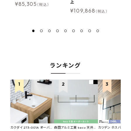
上
上
¥
85,305
（税込）
¥
109,868
¥
（税込）
ランキング
カクダイ 273-001A オーバー
森田アルミ工業 kacu 天井付
カツデン ホスバ 天井