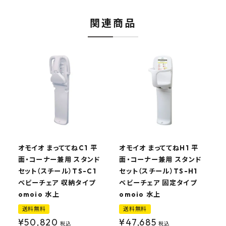
関連商品
オモイオ まっててねC1 平
オモイオ まっててねH1 平
面・コーナー兼用 スタンド
面・コーナー兼用 スタンド
セット（スチール）TS-C1
セット（スチール）TS-H1
ベビーチェア 収納タイプ
ベビーチェア 固定タイプ
H
omoio 水上
omoio 水上
定
送料無料
送料無料
¥
50,820
¥
47,685
税込
税込