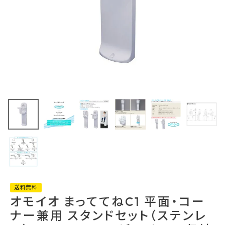
最近チェックした商品
オモイオ まってて
ねC1 平面・コー
ナー兼用 スタンド
70,675円
セット（ステンレ
(税込)
ス）TS-C1-SUS
FAX注文はこちらから
ベビーチェア 収納
タイプ omoio 水
上
カテゴリーから選ぶ
メーカーから選ぶ
送料無料
オモイオ まっててねC1 平面・コー
ナー兼用 スタンドセット（ステンレ
ご利用ガイド