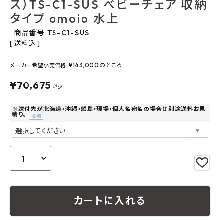
ス）TS-C1-SUS ベビーチェア 収納
よくあるご質問
タイプ omoio 水上
商品番号
TS-C1-SUS
お問い合わせ
送料込
メルマガ登録
¥
143,000
のところ
メーカー希望小売価格
¥
70,675
税込
特定商取引法について
※送付先が北海道・沖縄・離島・現場・個人名宛名の場合は別途送料お見
プライバシーポリシー
積り。
(必
須)
カートに入れる