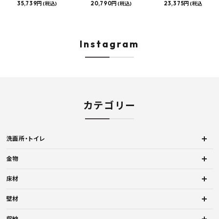
カウンタースロップシンク 選
35,739円
け物干し E型 サイズオーダー
20,790円
物干し 標準サイズ ス
23,375円
(税込)
(税込)
(税込)
べる水栓・排水金具付きセッ
対応 受注生産品 KAC99E
角パイプ 丸パイプ
ト マルチシンク 多目的シンク
W1000/1500/1800
深型シンク 床排水セット 壁排
H450mm 艶消しブラ
水セット
Hosuba
Instagram
カテゴリー
洗面所・トイレ
金物
床材
壁材
収納