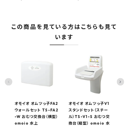
この商品を見ている方はこちらも見て
います
オモイオ オムツっ子FA2
オモイオ オムツっ子V1
オ
ウォールセット TS-FA2
スタンドセット（スチー
ス
-W おむつ交換台（横型）
ル）TS-V1-S おむつ交
ル
omoio 水上
換台（縦型） omoio 水
換