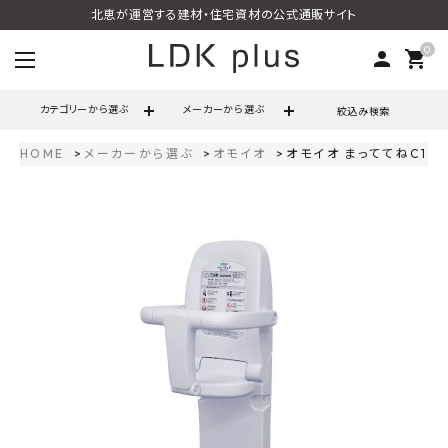
北恵が運営する建材・住宅資材の公式通販サイト
0
person
shopping_cart
カテゴリーから選ぶ
メーカーから選ぶ
絞込み検索
HOME
メーカーから選ぶ
オモイオ
オモイオ まっててねC1 平
search
call
06-6121-9302
schedule
営業時間 - 10:00～17:00（定休日 - 土日祝）
ACCOUNT MENU
ようこそ ゲスト 様
meeting_room
person
ログイン
会員登録