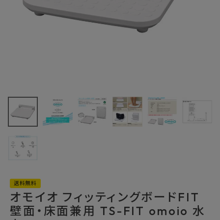
最近チェックした商品
オモイオ フィッテ
ィングボードFIT
壁面・床面兼用
39,325円
(税込)
TS-FIT omoio
FAX注文はこちらから
水上
カテゴリーから選ぶ
メーカーから選ぶ
送料無料
オモイオ フィッティングボードFIT
ご利用ガイド
壁面・床面兼用 TS-FIT omoio 水