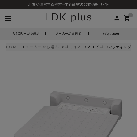
北恵が運営する建材・住宅資材の公式通販サイト
0
person
shopping_cart
カテゴリーから選ぶ
メーカーから選ぶ
絞込み検索
HOME
メーカーから選ぶ
オモイオ
オモイオ フィッティングボード
search
call
06-6121-9302
schedule
営業時間 - 10:00～17:00（定休日 - 土日祝）
ACCOUNT MENU
ようこそ ゲスト 様
meeting_room
person
ログイン
会員登録