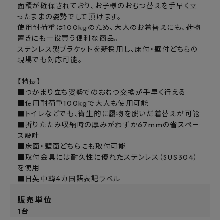
面積が確保されており、お子様のおむつ替えを手早く立
ったままの姿勢でして頂けます。
使用耐荷重は100kgのため、大人のお着替えにも、荷物
置きにも一役買う便利な商品。
ステンレス製ブラケットを新採用し、床付・壁付どちらの
現場でも対応可能。
【特長】
■つかまり立ち姿勢でのおむつ交換が手早く行える
■使用耐荷重100kgで大人も使用可能
■トイレなどでも、衛生的に履物を脱いだ着替えが可能
■折りたたみ収納時の厚みがわずか67mmの省スペー
ス設計
■床面・壁面どちらにも取付可能
■取付金具には耐久性に優れたステンレス（SUS304）
を使用
■日英中韓4カ国語表記ラベル
販売単位
1台