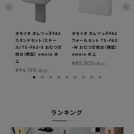
オモイオ オムツっ子FA2
オモイオ オムツっ子FA2
オ
スタンドセット（スチー
ウォールセット TS-FA2
ス
ル）TS-FA2-S おむつ交
-W おむつ交換台（横型）
ル
換台（横型） omoio 水
omoio 水上
換
上
上
¥
85,305
（税込）
¥
94,193
¥
（税込）
ランキング