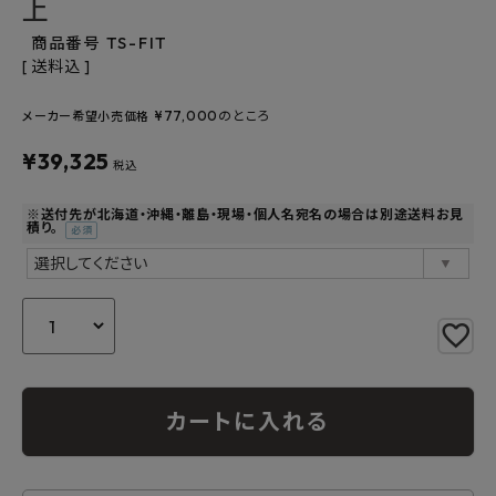
上
よくあるご質問
商品番号
TS-FIT
お問い合わせ
送料込
¥
77,000
のところ
メーカー希望小売価格
メルマガ登録
¥
39,325
税込
特定商取引法について
※送付先が北海道・沖縄・離島・現場・個人名宛名の場合は別途送料お見
積り。
プライバシーポリシー
(必
須)
カートに入れる