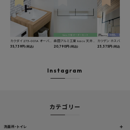
カクダイ 273-001A オーバー
森田アルミ工業 kacu 天井付
カツデン ホスバ 天井
カウンタースロップシンク 選
35,739円
け物干し E型 サイズオーダー
20,790円
物干し 標準サイズ ス
23,375円
(税込)
(税込)
(税込)
べる水栓・排水金具付きセッ
対応 受注生産品 KAC99E
角パイプ 丸パイプ
ト マルチシンク 多目的シンク
W1000/1500/1800
深型シンク 床排水セット 壁排
H450mm 艶消しブラ
水セット
Hosuba
Instagram
カテゴリー
洗面所・トイレ