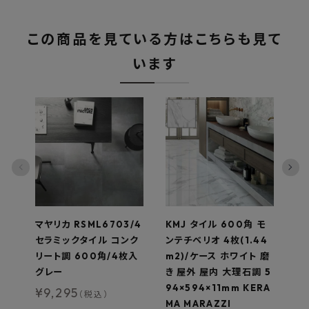
この商品を見ている方はこちらも見て
います
マヤリカ RSML6703/4
KMJ タイル 600角 モ
南
セラミックタイル コンク
ンテチベリオ 4枚(1.44
フ
リート調 600角/4枚入
m2)/ケース ホワイト 磨
ア 
グレー
き 屋外 屋内 大理石調 5
¥
94×594×11mm KERA
¥
9,295
（税込）
MA MARAZZI