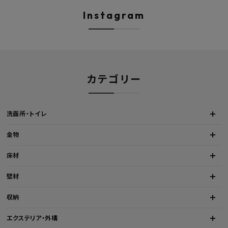
深型シンク 床排水セット 壁排
H450mm 艶消しブラ
水セット
Hosuba
Instagram
カテゴリー
洗面所・トイレ
金物
床材
壁材
収納
エクステリア・外構