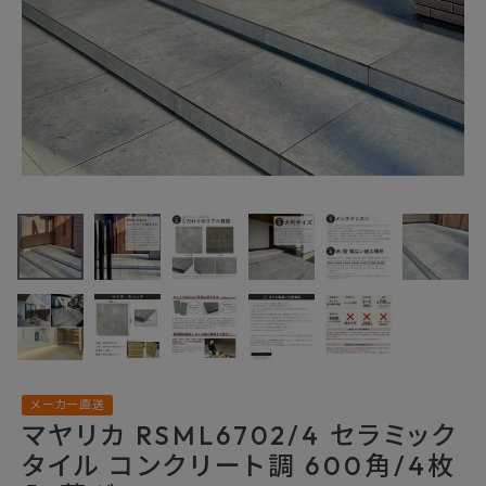
最近チェックした商品
マヤリカ
RSML6702/4 セ
ラミックタイル コ
9,295円
(税込)
ンクリート調 600
FAX注文はこちらから
角/4枚入 薄グレ
ー
カテゴリーから選ぶ
メーカーから選ぶ
メーカー直送
マヤリカ RSML6702/4 セラミック
ご利用ガイド
タイル コンクリート調 600角/4枚