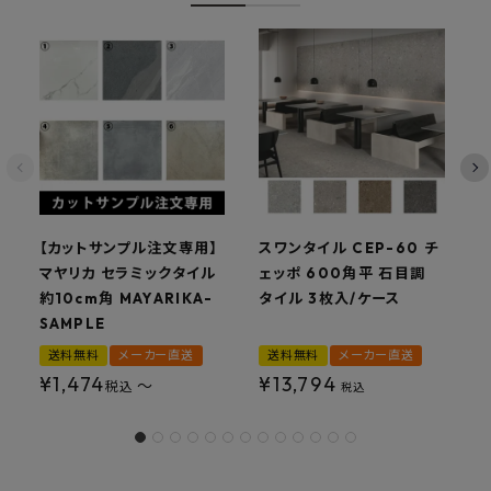
【カットサンプル注文専用】
スワンタイル CEP-60 チ
ス
マヤリカ セラミックタイル
ェッポ 600角平 石目調
約10cm角 MAYARIKA-
タイル 3枚入/ケース
SAMPLE
送料無料
メーカー直送
送料無料
メーカー直送
¥
1,474
¥
13,794
〜
税込
税込