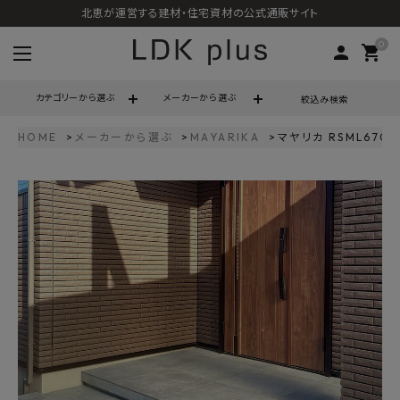
北恵が運営する建材・住宅資材の公式通販サイト
0
person
shopping_cart
カテゴリーから選ぶ
メーカーから選ぶ
絞込み検索
HOME
メーカーから選ぶ
MAYARIKA
マヤリカ RSML670
search
call
06-6121-9302
schedule
営業時間 - 10:00～17:00（定休日 - 土日祝）
ACCOUNT MENU
ようこそ ゲスト 様
meeting_room
person
ログイン
会員登録