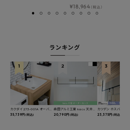
¥
18,964
（税込）
ランキング
カクダイ 273-001A オーバー
森田アルミ工業 kacu 天井付
カツデン ホスバ 天井
カウンタースロップシンク 選
35,739円
け物干し E型 サイズオーダー
20,790円
物干し 標準サイズ ス
23,375円
(税込)
(税込)
(税込)
べる水栓・排水金具付きセッ
対応 受注生産品 KAC99E
角パイプ 丸パイプ
ト マルチシンク 多目的シンク
W1000/1500/1800