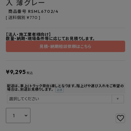
入 薄グレー
よくあるご質問
商品番号
RSML6702/4
お問い合わせ
送料個別
¥
770
メルマガ登録
【法人・施工業者様向け】
数量・納期・現場条件等に応じてお見積りします。
見積・納期相談依頼はこちら
特定商取引法について
プライバシーポリシー
¥
9,295
税込
配送は、車上(トラック荷台)渡しとなります。階上げや運び入れをご希望の
場合は、別途お見積りします。
(必
須)