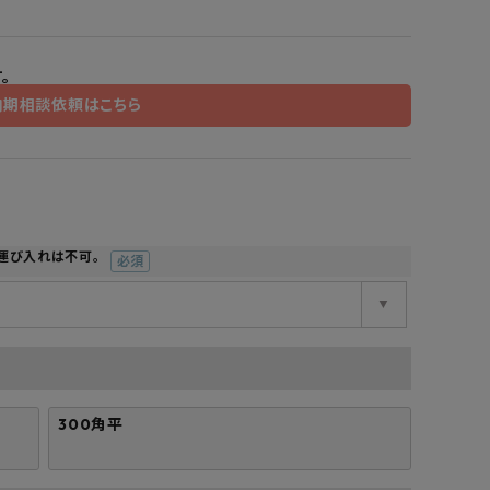
工業所
Jフロント建装
吉桂
製材所
その他ブランド
。
納期相談依頼はこちら
や運び入れは不可。
(必
須)
300角平