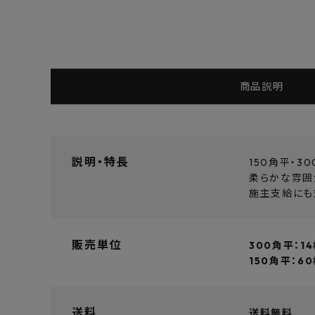
商品説明
説明・特長
150角平・3
柔らかな雰囲
施主支給にも
販売単位
300角平：1
150角平：6
送料
送料無料