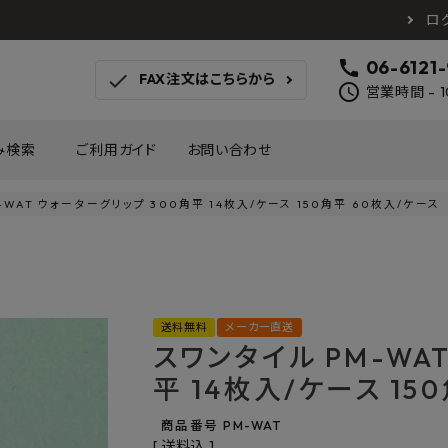
ロ
call
06-6121
check
FAX注文はこちらから
schedule
営業時間 - 1
み検索
ご利用ガイド
お問い合わせ
-WAT ウォーターグリップ 300角平 14枚入/ケース 150角平 60枚入/ケース
TOTO
アイカ工業
南海プ
WOODONE
SANEI
森田
床材
壁材
MAYARIKA
KMJ
アルメ
送料無料
メーカー直送
カツデン
タカラ産業
藤山
スワンタイル PM-WA
ナスタ
川口技研
オモ
木材
収納
平 14枚入/ケース 15
シンコール
川島織物セルコン
塩川
和もだん
ミズタニバルブ工業
ハタ
商品番号
PM-WAT
積水成型工業
コンフォー
ダイケ
送料込