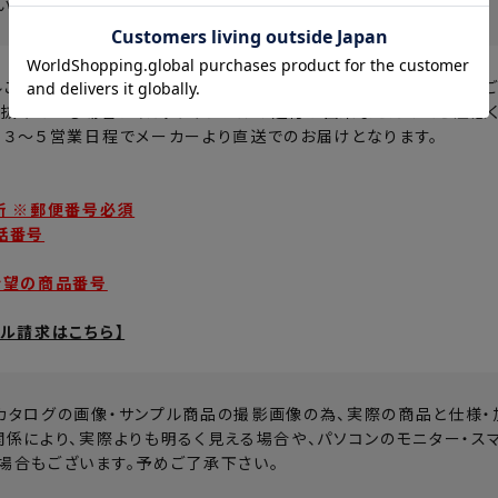
いて、詳しくは
【こちら】
ルご希望のお客様は、下記お問い合わせより必要事項を明記のうえご
抜けている場合は、カットサンプルの送付が出来ませんのでご注意く
、３～５営業日程でメーカーより直送でのお届けとなります。
所 ※郵便番号必須
話番号
希望の商品番号
プル請求はこちら】
カタログの画像・サンプル商品の撮影画像の為、実際の商品と仕様・
関係により、実際よりも明るく見える場合や、パソコンのモニター・ス
場合もございます。予めご了承下さい。