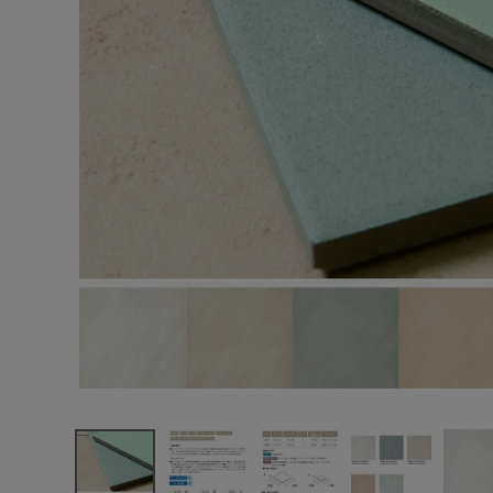
エンデバーハウス
最近チェックした商品
東谷
スワンタイル
ウォーターグリ
ップ 300角平
12,474円
14枚入/ケース
(税込)
150角平 60枚
FAX注文はこちらから
入/ケース
カテゴリーから選ぶ
メーカーから選ぶ
ご利用ガイド