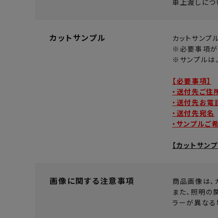
車上渡しにつ
カットサンプル
カットサンプ
※必要事項が
※サンプルは
【必要事項】
・送付先ご住
・送付先お電
・送付先宛名
・サンプルご
【カットサン
画像に関する注意事項
商品画像は、
また、照明の
ラーが異なる