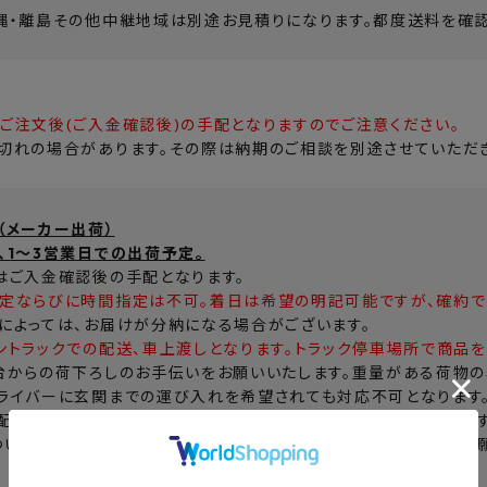
縄・離島その他中継地域は別途お見積りになります。都度送料を確認
ご注文後(ご入金確認後)の手配となりますのでご注意ください。
切れの場合があります。その際は納期のご相談を別途させていただき
（メーカー出荷）
、1～3営業日での出荷予定。
はご入金確認後の手配となります。
定ならびに時間指定は不可。着日は希望の明記可能ですが、確約で
によっては、お届けが分納になる場合がございます。
ントラックでの配送、車上渡しとなります。トラック停車場所で商品を
台からの荷下ろしのお手伝いをお願いいたします。重量がある荷物の
ライバーに玄関までの運び入れを希望されても対応不可となります
配達不可となった場合、商品持ち戻りのうえ後日に再配達となりま
ついて荷受け可能かご不安な場合は、ご注文前に当店までご連絡お願