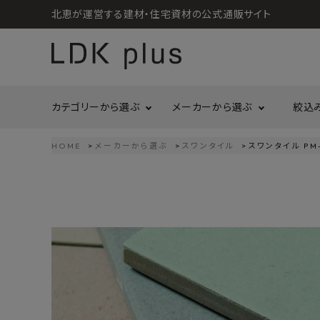
北恵が運営する建材・住宅資材の公式通販サイト
カテゴリーから選ぶ
メーカーから選ぶ
絞込
HOME
メーカーから選ぶ
スワンタイル
スワンタイル PM
search
LIXIL
call
06-6121-9302
リラクシングウッド
洗面所・トイレ
金物
schedule
営業時間 - 10:00～17:00（定休日 - 土日祝）
Maristo
ACCOUNT MENU
コイズミ照明
ようこそ ゲスト 様
ジャニス工業
造作材
照明
タカショー
プラセス
meeting_room
person
ログイン
会員登録
プラススタイル