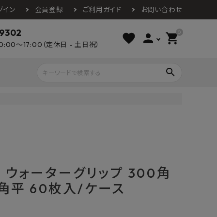
グイン
会員登録
ご利用ガイド
お問い合わせ
-9302
0
favorite
person
shopping_cart
0:00～17:00（定休日 - 土日祝）
search
ライウッド
DAIKEN
朝日ウッドテ
アルミ工業
カクダイ
スワンタイル
水栓金具（蛇口）
エクステリア・外構
タックス
DAIKO
オーデリック
Panasonic
城東テクノ
T ウォーターグリップ 300角
イオ
全備
NAGATA
浴室
インテリア・家具
0角平 60枚入/ケース
光明堂
グランツ
ダイドー
ノ製作所
デルマン
パロマ
ン
テックスイージー
セブンホーム