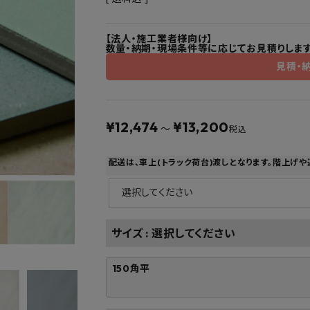
フルネス
出雲屋炭八
田窪
form
IPC
藤原
【法人・施工業者様向け】
数量・納期・現場条件等に応じてお見積りします
見積・
¥
12,474
¥
13,200
〜
税込
配送は、車上(トラック荷台)渡しとなります。階上げ
サイズ
選択してください
150角平