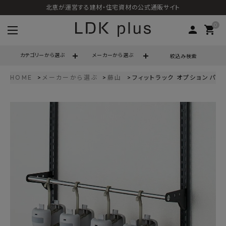
北恵が運営する建材・住宅資材の公式通販サイト
0
person
shopping_cart
カテゴリーから選ぶ
メーカーから選ぶ
絞込み検索
HOME
メーカーから選ぶ
藤山
フィットラック オプションパーツ
search
call
06-6121-9302
schedule
営業時間 - 10:00～17:00（定休日 - 土日祝）
ACCOUNT MENU
ようこそ ゲスト 様
meeting_room
person
ログイン
会員登録