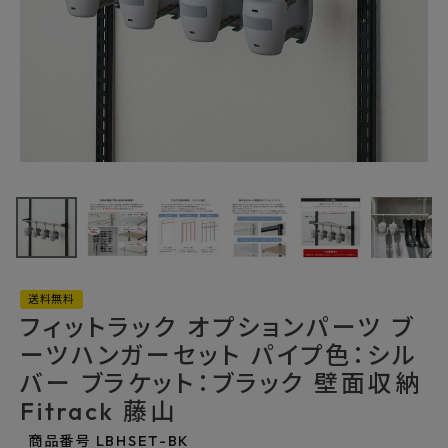
最近チェックした商品
フィットラック オ
プションパーツ ブ
ーツハンガーセッ
12,100円
(税込)
ト パイプ色：シル
FAX注文はこちらから
バー ブラケット：
ブラック 壁面収納
Fitrack 藤山
送料無料
カテゴリーから選ぶ
フィットラック オプションパーツ ブ
ーツハンガーセット パイプ色：シル
メーカーから選ぶ
バー ブラケット：ブラック 壁面収納
Fitrack 藤山
ご利用ガイド
商品番号
LBHSET-BK