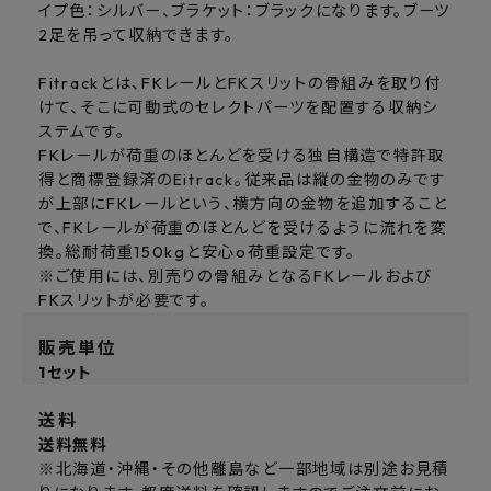
イプ色：シルバー、ブラケット：ブラックになります。ブーツ
2足を吊って収納できます。
Fitrackとは、FKレールとFKスリットの骨組みを取り付
けて、そこに可動式のセレクトパーツを配置する収納シ
ステムです。
FKレールが荷重のほとんどを受ける独自構造で特許取
得と商標登録済のEitrack。従来品は縦の金物のみです
が上部にFKレールという、横方向の金物を追加すること
で、FKレールが荷重のほとんどを受けるように流れを変
換。総耐荷重150kgと安心o荷重設定です。
※ご使用には、別売りの骨組みとなるFKレールおよび
FKスリットが必要です。
販売単位
1セット
送料
送料無料
※北海道・沖縄・その他離島など一部地域は別途お見積