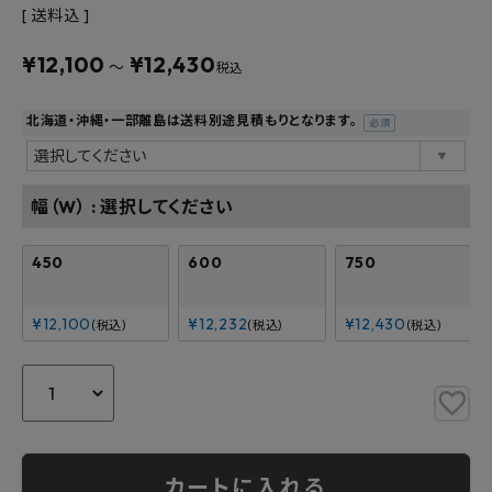
よくあるご質問
送料込
¥
12,100
¥
12,430
お問い合わせ
〜
税込
メルマガ登録
北海道・沖縄・一部離島は送料別途見積もりとなります。
(必
須)
特定商取引法について
幅（W）
選択してください
プライバシーポリシー
450
600
750
¥
12,100
¥
12,232
¥
12,430
税込
税込
税込
カートに入れる