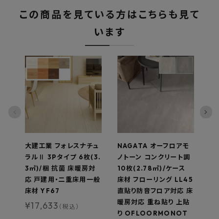
この商品を見ている方はこちらも見て
います
大建工業 フォレスナチュ
NAGATA オーフロアモ
大
ラルⅡ 3Pタイプ 6枚(3.
ノトーン コンクリート調
レ
3㎡)/梱 抗菌 床暖房対
10枚(2.78㎡)/ケース
(
応 戸建用・二重床用一般
床材 フローリング LL45
用
床材 YF67
直貼り防音フロア対応 床
材
暖房対応 重ね貼り 上貼
¥
17,633
¥
（税込）
り OFLOORMONOT