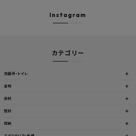
ト マルチシンク 多目的シンク
W1000/1500/1800
深型シンク 床排水セット 壁排
H450mm 艶消しブラ
水セット
Hosuba
Instagram
カテゴリー
洗面所・トイレ
金物
床材
壁材
収納
エクステリア・外構