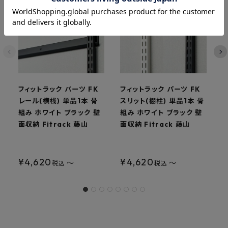
フィットラック パーツ FK
フィットラック パーツ FK
レール(横桟) 単品1本 骨
スリット(棚柱) 単品1本 骨
組み ホワイト ブラック 壁
組み ホワイト ブラック 壁
面収納 Fitrack 藤山
面収納 Fitrack 藤山
F
¥
4,620
¥
4,620
〜
〜
税込
税込