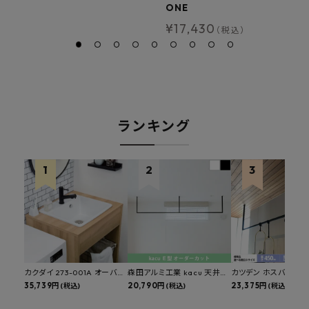
ONE
¥
17,430
（税込）
ランキング
カクダイ 273-001A オーバー
森田アルミ工業 kacu 天井付
カツデン ホスバ 天井
カウンタースロップシンク 選
35,739円
け物干し E型 サイズオーダー
20,790円
物干し 標準サイズ ス
23,375円
(税込)
(税込)
(税込)
べる水栓・排水金具付きセッ
対応 受注生産品 KAC99E
角パイプ 丸パイプ