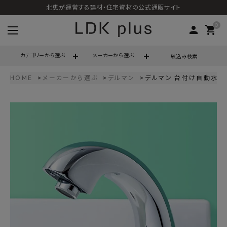
北恵が運営する建材・住宅資材の公式通販サイト
0
person
shopping_cart
カテゴリーから選ぶ
メーカーから選ぶ
絞込み検索
HOME
メーカーから選ぶ
デルマン
デルマン 台付け自動水栓 
search
call
06-6121-9302
schedule
営業時間 - 10:00～17:00（定休日 - 土日祝）
ACCOUNT MENU
ようこそ ゲスト 様
meeting_room
person
ログイン
会員登録