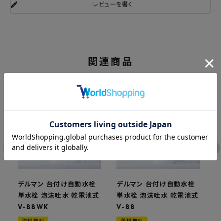
レビューを書く
関連商品
デルマン 台付け自動水栓
デルマン 台付け自動水栓
単水栓 泡沫吐水 乾電池式
単水栓 泡沫吐水 乾電池式
V-88WK
V-88
式