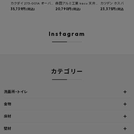
カクダイ 273-001A オーバー
森田アルミ工業 kacu 天井付
カツデン ホスバ 天井
カウンタースロップシンク 選
35,739円
け物干し E型 サイズオーダー
20,790円
物干し 標準サイズ ス
23,375円
(税込)
(税込)
(税込)
べる水栓・排水金具付きセッ
対応 受注生産品 KAC99E
角パイプ 丸パイプ
ト マルチシンク 多目的シンク
W1000/1500/1800
深型シンク 床排水セット 壁排
H450mm 艶消しブラ
水セット
Hosuba
Instagram
カテゴリー
洗面所・トイレ
金物
床材
壁材