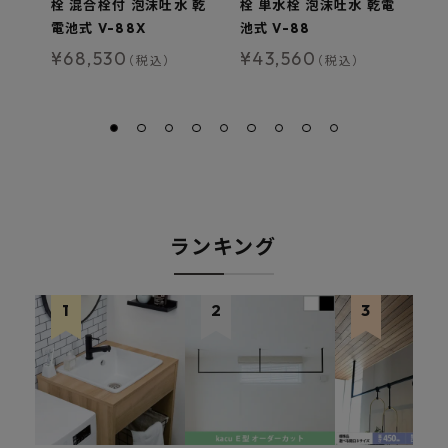
栓 混合栓付 泡沫吐水 乾
栓 単水栓 泡沫吐水 乾電
栓
電池式 V-88X
池式 V-88
池
¥
68,530
¥
43,560
¥
（税込）
（税込）
ランキング