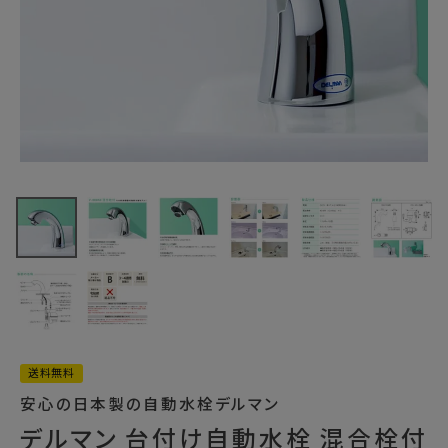
最近チェックした商品
デルマン 台付け
自動水栓 混合栓
付 泡沫吐水 乾電
68,530円
池式 V-88WKX
(税込)
FAX注文はこちらから
カテゴリーから選ぶ
メーカーから選ぶ
送料無料
安心の日本製の自動水栓デルマン
ご利用ガイド
デルマン 台付け自動水栓 混合栓付