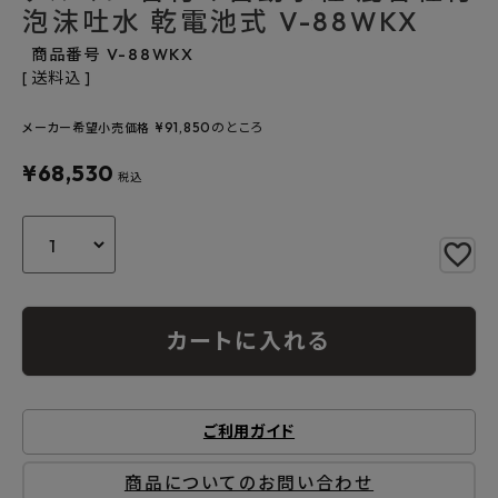
泡沫吐水 乾電池式 V-88WKX
よくあるご質問
商品番号
V-88WKX
送料込
お問い合わせ
¥
91,850
のところ
メーカー希望小売価格
メルマガ登録
¥
68,530
税込
特定商取引法について
プライバシーポリシー
カートに入れる
ご利用ガイド
商品についてのお問い合わせ