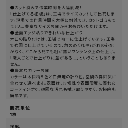
●カット済みで作業時間を大幅削減！
「仕上げてる棚板」は、工場でサイズカットして出荷しま
す。現場での作業時間を大幅に削減でき、カットゴミもで
ません。豊富なサイズ展開からお選びいただけます。
●全面エッジ貼りできれいな仕上がり
木口の貼り付けは、工場で均一に仕上げています。工場
で強固に仕上げているので、角のめくれや?がれの心配
がなく、どこから見ても粗が無いワンランク上の仕上げ。
「職人ごとで仕上がりに差がある…」ということもありま
せん。
●豊富なカラー展開
カラーは木目柄８色と白無地の計９色。空間の雰囲気に
合わせて選べます。表面は、対候性や表面硬度に優れた
コーティングで、頑固な汚れも拭き取りやすく、お掃除も
簡単です。
販売単位
1枚
送料