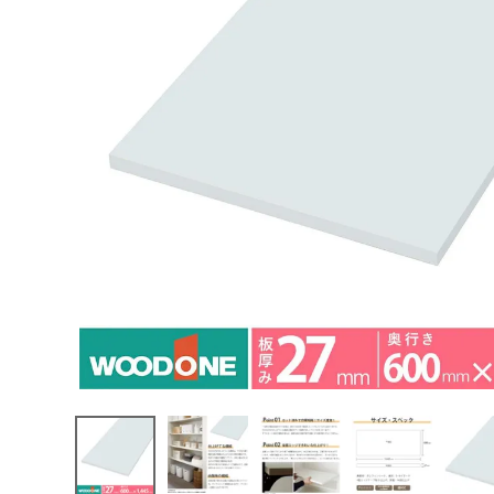
エンデバーハウス
最近チェックした商品
東谷
ウッドワン 仕
上げてる棚板
STF1445O-
13,981円
F1I-W 長さ
(税込)
1445mm 奥行
FAX注文はこちらから
600mm 厚み
27mm 白無地
1枚入
カテゴリーから選ぶ
メーカーから選ぶ
ご利用ガイド