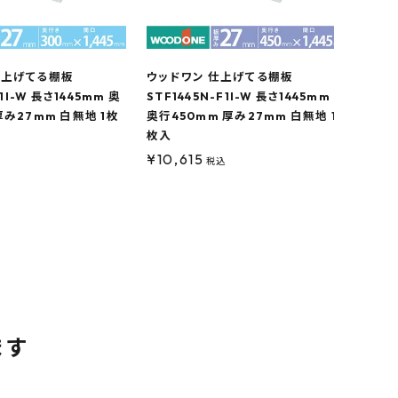
仕上げてる棚板
ウッドワン 仕上げてる棚板
F1I-W 長さ1445mm 奥
STF1445N-F1I-W 長さ1445mm
厚み27mm 白無地 1枚
奥行450mm 厚み27mm 白無地 1
枚入
¥
10,615
税込
ます