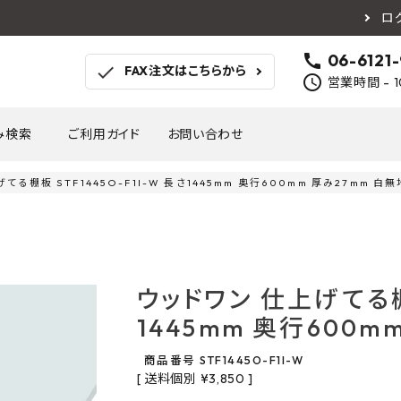
ロ
call
06-6121
check
FAX注文はこちらから
schedule
営業時間 - 1
み検索
ご利用ガイド
お問い合わせ
てる棚板 STF1445O-F1I-W 長さ1445mm 奥行600mm 厚み27mm 白無
TOTO
アイカ工業
南海プ
WOODONE
SANEI
森田
床材
壁材
MAYARIKA
KMJ
アルメ
ウッドワン 仕上げてる棚板
カツデン
タカラ産業
藤山
1445mm 奥行600m
ナスタ
川口技研
オモ
木材
収納
シンコール
川島織物セルコン
塩川
商品番号
STF1445O-F1I-W
和もだん
ミズタニバルブ工業
ハタ
送料個別
¥
3,850
積水成型工業
コンフォー
ダイケ