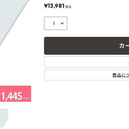
フルネス
出雲屋炭八
田窪
¥
13,981
税込
form
IPC
藤原
カ
商品に