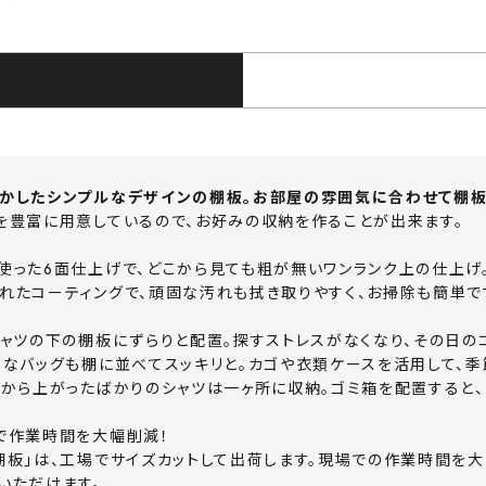
かしたシンプルなデザインの棚板。お部屋の雰囲気に合わせて棚板
を豊富に用意しているので、お好みの収納を作ることが出来ます。
使った6面仕上げで、どこから見ても粗が無いワンランク上の仕上げ
れたコーティングで、頑固な汚れも拭き取りやすく、お掃除も簡単で
シャツの下の棚板にずらりと配置。探すストレスがなくなり、その日の
ちなバッグも棚に並べてスッキリと。カゴや衣類ケースを活用して、季
グから上がったばかりのシャツは一ヶ所に収納。ゴミ箱を配置すると
で作業時間を大幅削減！
棚板」は、工場でサイズカットして出荷します。現場での作業時間を大
いただけます。