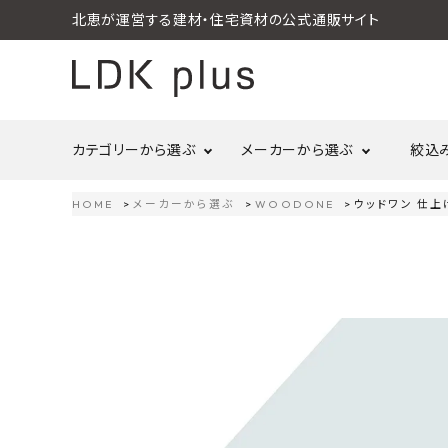
北恵が運営する建材・住宅資材の公式通販サイト
カテゴリーから選ぶ
メーカーから選ぶ
絞込
HOME
メーカーから選ぶ
WOODONE
ウッドワン 仕上げ
search
LIXIL
call
06-6121-9302
リラクシングウッド
洗面所・トイレ
金物
schedule
営業時間 - 10:00～17:00（定休日 - 土日祝）
Maristo
ACCOUNT MENU
コイズミ照明
ようこそ ゲスト 様
ジャニス工業
造作材
照明
タカショー
プラセス
meeting_room
person
ログイン
会員登録
プラススタイル