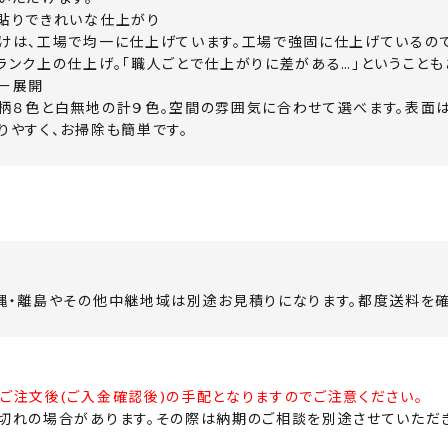
貼りできれいな仕上がり
けは、工場で均一に仕上げています。工場で強固に仕上げているので
ランク上の仕上げ。「職人ごとで仕上がりに差がある…」ということも
ー展開
柄８色と白無地の計９色。空間の雰囲気に合わせて選べます。表面
りやすく、お掃除も簡単です。
縄・離島やその他中継地域は別途お見積りになります。都度送料を確
ご注文後(ご入金確認後)の手配となりますのでご注意ください。
切れの場合があります。その際は納期のご相談を別途させていただき