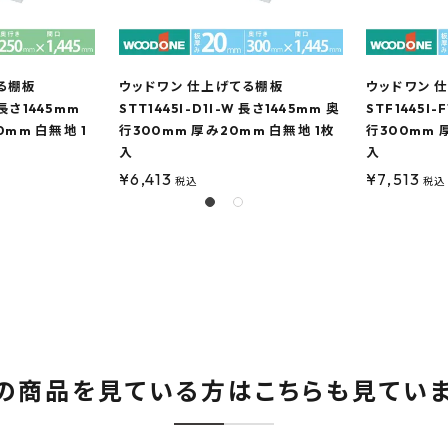
る棚板
ウッドワン 仕上げてる棚板
ウッドワン 
 長さ1445mm
STT1445I-D1I-W 長さ1445mm 奥
STF1445I-
0mm 白無地 1
行300mm 厚み20mm 白無地 1枚
行300mm 
入
入
¥
6,413
¥
7,513
税込
税込
の商品を見ている方はこちらも見てい