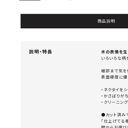
よくあるご質問
お問い合わせ
商品説明
メルマガ登録
特定商取引法について
説明・特長
木の表情を生
いろいろな柄
プライバシーポリシー
細部まで気を
表面硬度に優
・ネクタイを
・かさばりが
・クリーニン
●カット済み
「仕上げてる
開からお選び