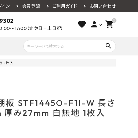
グイン
会員登録
ご利用ガイド
お問い合わせ
-9302
0
favorite
person
shopping_cart
0:00～17:00（定休日 - 土日祝）
search
地 1枚入
ライウッド
DAIKEN
朝日ウッドテ
アルミ工業
カクダイ
スワンタイル
水栓金具（蛇口）
エクステリア・外構
タックス
DAIKO
オーデリック
 STF1445O-F1I-W 長さ
Panasonic
城東テクノ
m 厚み27mm 白無地 1枚入
イオ
全備
NAGATA
浴室
インテリア・家具
光明堂
グランツ
ダイドー
ノ製作所
デルマン
パロマ
ン
テックスイージー
セブンホーム