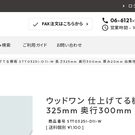
ロ
call
06-6121
check
FAX注文はこちらから
schedule
営業時間 - 1
み検索
ご利用ガイド
お問い合わせ
てる棚板 STT0325I-D1I-W 長さ325mm 奥行300mm 厚み20mm 白無
TOTO
アイカ工業
南海プ
WOODONE
SANEI
森田
床材
壁材
MAYARIKA
KMJ
アルメ
ウッドワン 仕上げてる棚板
カツデン
タカラ産業
藤山
325mm 奥行300mm
ナスタ
川口技研
オモ
木材
収納
シンコール
川島織物セルコン
塩川
商品番号
STT0325I-D1I-W
和もだん
ミズタニバルブ工業
ハタ
送料個別
¥
1,100
積水成型工業
コンフォー
ダイケ