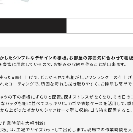
かしたシンプルなデザインの棚板。お部屋の雰囲気に合わせて棚板
を豊富に用意しているので、お好みの収納を作ることが出来ます。
使った6面仕上げで、どこから見ても粗が無いワンランク上の仕上げ
れたコーティングで、頑固な汚れも拭き取りやすく、お掃除も簡単で
シャツの下の棚板にずらりと配置。探すストレスがなくなり、その日の
ちなバッグも棚に並べてスッキリと。カゴや衣類ケースを活用して、季
グから上がったばかりのシャツは一ヶ所に収納。ゴミ箱を配置すると
で作業時間を大幅削減！
棚板」は、工場でサイズカットして出荷します。現場での作業時間を大