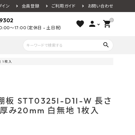
グイン
会員登録
ご利用ガイド
お問い合わせ
-9302
0
favorite
person
shopping_cart
0:00～17:00（定休日 - 土日祝）
search
地 1枚入
ライウッド
DAIKEN
朝日ウッドテ
アルミ工業
カクダイ
スワンタイル
水栓金具（蛇口）
エクステリア・外構
タックス
DAIKO
オーデリック
 STT0325I-D1I-W 長さ
Panasonic
城東テクノ
 厚み20mm 白無地 1枚入
イオ
全備
NAGATA
浴室
インテリア・家具
光明堂
グランツ
ダイドー
ノ製作所
デルマン
パロマ
ン
テックスイージー
セブンホーム