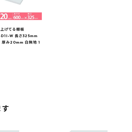
仕上げてる棚板
-D1I-W 長さ325mm
 厚み20mm 白無地 1
ます