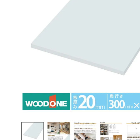
エンデバーハウス
最近チェックした商品
東谷
ウッドワン 仕
上げてる棚板
STT0325I-
1,430円
D1I-W 長さ
(税込)
325mm 奥行
FAX注文はこちらから
300mm 厚み
20mm 白無地
1枚入
カテゴリーから選ぶ
メーカーから選ぶ
ご利用ガイド