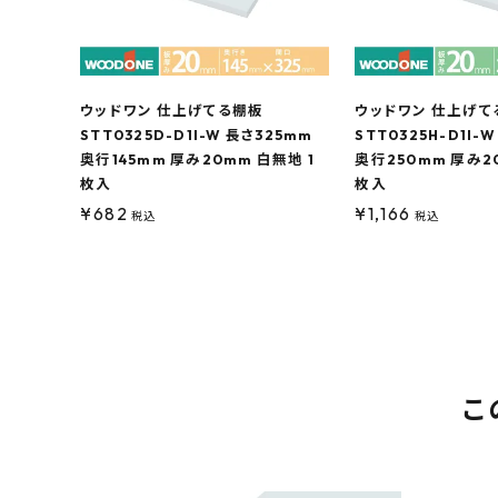
ウッドワン 仕上げてる棚板
ウッドワン 仕上げて
STT0325D-D1I-W 長さ325mm
STT0325H-D1I-
奥行145mm 厚み20mm 白無地 1
奥行250mm 厚み2
枚入
枚入
¥
682
¥
1,166
税込
税込
こ