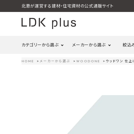
北恵が運営する建材・住宅資材の公式通販サイト
カテゴリーから選ぶ
メーカーから選ぶ
絞込
HOME
メーカーから選ぶ
WOODONE
ウッドワン 仕上げ
search
LIXIL
call
06-6121-9302
リラクシングウッド
洗面所・トイレ
金物
schedule
営業時間 - 10:00～17:00（定休日 - 土日祝）
Maristo
ACCOUNT MENU
コイズミ照明
ようこそ ゲスト 様
ジャニス工業
造作材
照明
タカショー
プラセス
meeting_room
person
ログイン
会員登録
プラススタイル