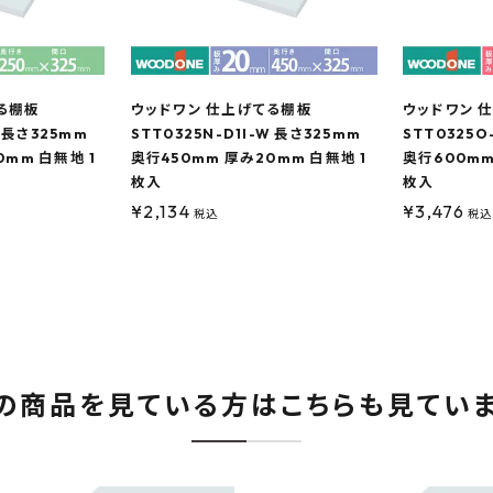
る棚板
ウッドワン 仕上げてる棚板
ウッドワン 
W 長さ325mm
STT0325N-D1I-W 長さ325mm
STT0325O
0mm 白無地 1
奥行450mm 厚み20mm 白無地 1
奥行600mm
枚入
枚入
¥
2,134
¥
3,476
税込
税込
の商品を見ている方はこちらも見てい