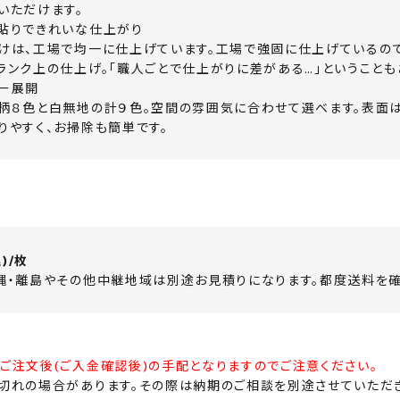
いただけます。
貼りできれいな仕上がり
けは、工場で均一に仕上げています。工場で強固に仕上げているので
ランク上の仕上げ。「職人ごとで仕上がりに差がある…」ということも
ー展開
柄８色と白無地の計９色。空間の雰囲気に合わせて選べます。表面
りやすく、お掃除も簡単です。
込)/枚
縄・離島やその他中継地域は別途お見積りになります。都度送料を確
ご注文後(ご入金確認後)の手配となりますのでご注意ください。
切れの場合があります。その際は納期のご相談を別途させていただき