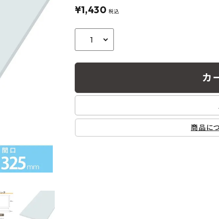
フルネス
出雲屋炭八
田窪
¥
1,430
税込
form
IPC
藤原
カ
商品に