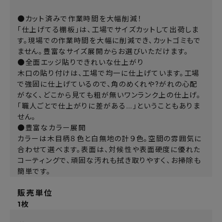
●カット済みで作業時間を大幅削減！
「仕上げてる棚板」は、工場でサイズカットして出荷しま
す。現場での作業時間を大幅に削減でき、カットゴミもで
ません。豊富なサイズ展開からお選びいただけます。
●全面エッジ貼りできれいな仕上がり
木口の貼り付けは、工場で均一に仕上げています。工場
で強固に仕上げているので、角のめくれや?がれの心配
がなく、どこから見ても粗が無いワンランク上の仕上げ。
「職人ごとで仕上がりに差がある…」ということもありま
せん。
●豊富なカラー展開
カラーは木目柄８色と白無地の計９色。空間の雰囲気に
合わせて選べます。表面は、対候性や表面硬度に優れた
コーティングで、頑固な汚れも拭き取りやすく、お掃除も
簡単です。
販売単位
1枚