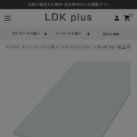
北恵が運営する建材・住宅資材の公式通販サイト
0
person
shopping_cart
カテゴリーから選ぶ
メーカーから選ぶ
絞込み検索
HOME
メーカーから選ぶ
WOODONE
ウッドワン 仕上げてる棚
search
call
06-6121-9302
schedule
営業時間 - 10:00～17:00（定休日 - 土日祝）
ACCOUNT MENU
ようこそ ゲスト 様
meeting_room
person
ログイン
会員登録