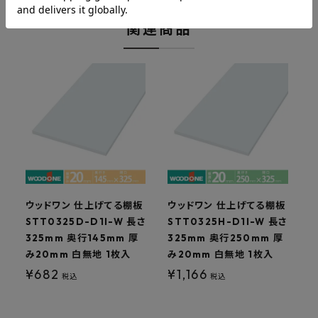
関連商品
ウッドワン 仕上げてる棚板
ウッドワン 仕上げてる棚板
STT0325D-D1I-W 長さ
STT0325H-D1I-W 長さ
S
325mm 奥行145mm 厚
325mm 奥行250mm 厚
3
み20mm 白無地 1枚入
み20mm 白無地 1枚入
¥
682
¥
1,166
税込
税込