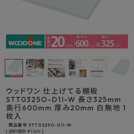
最近チェックした商品
ウッドワン 仕上げ
てる棚板
STT0325O-D1I-
3,476円
(税込)
W 長さ325mm 奥
FAX注文はこちらから
行600mm 厚み
20mm 白無地 1
枚入
ウッドワン 仕上げてる棚板
カテゴリーから選ぶ
STT0325O-D1I-W 長さ325mm
奥行600mm 厚み20mm 白無地 1
メーカーから選ぶ
枚入
ご利用ガイド
商品番号
STT0325O-D1I-W
送料個別
¥
1,100