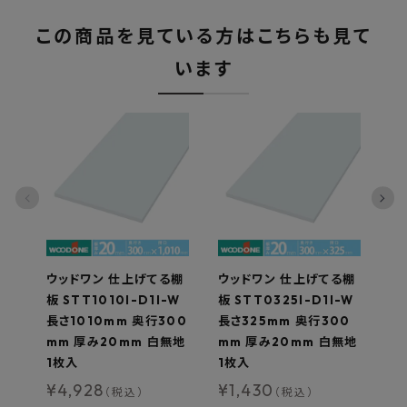
この商品を見ている方はこちらも見て
います
ウッドワン 仕上げてる棚
ウッドワン 仕上げてる棚
ウ
板 STT1010I-D1I-W
板 STT0325I-D1I-W
板
長さ1010mm 奥行300
長さ325mm 奥行300
長
mm 厚み20mm 白無地
mm 厚み20mm 白無地
m
1枚入
1枚入
枚
¥
4,928
¥
1,430
¥
（税込）
（税込）