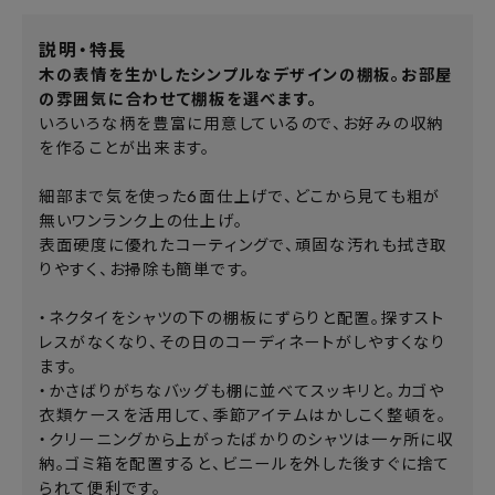
説明・特長
木の表情を生かしたシンプルなデザインの棚板。お部屋
の雰囲気に合わせて棚板を選べます。
いろいろな柄を豊富に用意しているので、お好みの収納
を作ることが出来ます。
細部まで気を使った6面仕上げで、どこから見ても粗が
無いワンランク上の仕上げ。
表面硬度に優れたコーティングで、頑固な汚れも拭き取
りやすく、お掃除も簡単です。
・ネクタイをシャツの下の棚板にずらりと配置。探すスト
レスがなくなり、その日のコーディネートがしやすくなり
ます。
・かさばりがちなバッグも棚に並べてスッキリと。カゴや
衣類ケースを活用して、季節アイテムはかしこく整頓を。
・クリーニングから上がったばかりのシャツは一ヶ所に収
納。ゴミ箱を配置すると、ビニールを外した後すぐに捨て
られて便利です。