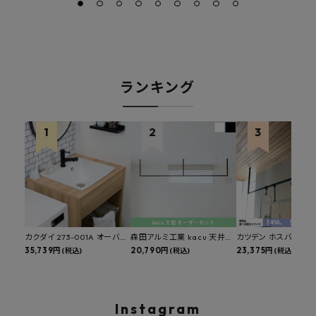
ランキング
カクダイ 273-001A オーバー
森田アルミ工業 kacu 天井付
カツデン ホスバ 天井
カウンタースロップシンク 選
35,739円
け物干し E型 サイズオーダー
20,790円
物干し 標準サイズ ス
23,375円
(税込)
(税込)
(税込)
べる水栓・排水金具付きセッ
対応 受注生産品 KAC99E
角パイプ 丸パイプ
ト マルチシンク 多目的シンク
W1000/1500/1800
深型シンク 床排水セット 壁排
H450mm 艶消しブラ
水セット
Hosuba
Instagram