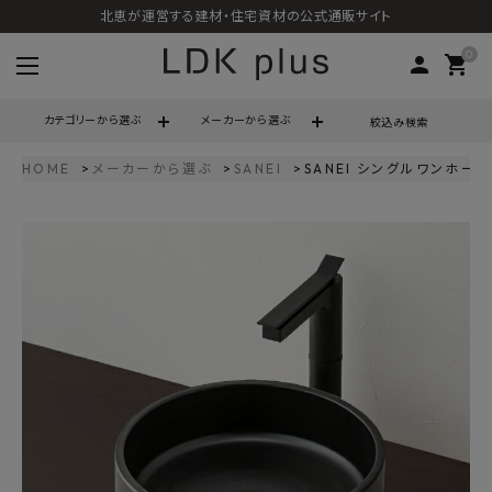
北恵が運営する建材・住宅資材の公式通販サイト
0
person
shopping_cart
カテゴリーから選ぶ
メーカーから選ぶ
絞込み検索
HOME
メーカーから選ぶ
SANEI
SANEI シングルワンホール
search
call
06-6121-9302
schedule
営業時間 - 10:00～17:00（定休日 - 土日祝）
ACCOUNT MENU
ようこそ ゲスト 様
meeting_room
person
ログイン
会員登録