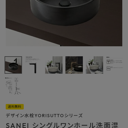
最近チェックした商品
SANEI シングル
ワンホール洗面混
合栓 K4732NJV-
75,130円
(税込)
2T-MDP-13 マッ
FAX注文はこちらから
トブラック
カテゴリーから選ぶ
メーカーから選ぶ
送料無料
デザイン水栓YORISUTTOシリーズ
ご利用ガイド
SANEI シングルワンホール洗面混