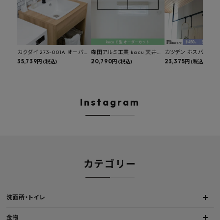
カクダイ 273-001A オーバー
森田アルミ工業 kacu 天井付
カツデン ホスバ 天井
カウンタースロップシンク 選
35,739円
け物干し E型 サイズオーダー
20,790円
物干し 標準サイズ ス
23,375円
(税込)
(税込)
(税込)
べる水栓・排水金具付きセッ
対応 受注生産品 KAC99E
角パイプ 丸パイプ
ト マルチシンク 多目的シンク
W1000/1500/1800
深型シンク 床排水セット 壁排
H450mm 艶消しブラ
水セット
Hosuba
Instagram
カテゴリー
洗面所・トイレ
金物