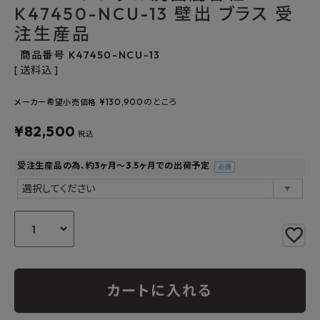
K47450-NCU-13 壁出 ブラス 受
よくあるご質問
注生産品
商品番号
K47450-NCU-13
お問い合わせ
送料込
メルマガ登録
¥
130,900
のところ
メーカー希望小売価格
¥
82,500
特定商取引法について
税込
プライバシーポリシー
受注生産品の為、約3ヶ月～3.5ヶ月での出荷予定
(必
須)
カートに入れる