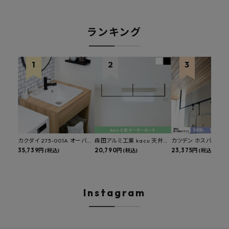
ランキング
カクダイ 273-001A オーバー
森田アルミ工業 kacu 天井付
カツデン ホスバ 天井
カウンタースロップシンク 選
35,739円
け物干し E型 サイズオーダー
20,790円
物干し 標準サイズ ス
23,375円
(税込)
(税込)
(税込)
べる水栓・排水金具付きセッ
対応 受注生産品 KAC99E
角パイプ 丸パイプ
ト マルチシンク 多目的シンク
W1000/1500/1800
深型シンク 床排水セット 壁排
H450mm 艶消しブラ
水セット
Hosuba
Instagram