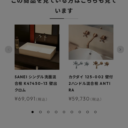
この商品を見ている方はこちらも見て
います
SANEI シングル洗面混
カクダイ 125-002 壁付
S
合栓 K47450-13 壁出
2ハンドル混合栓 ANTI
合
クロム
RA
-
産
¥
69,091
¥
59,730
（税込）
（税込）
¥