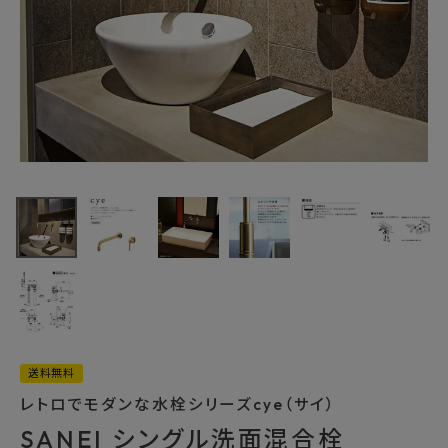
最近チェックした商品
SANEI シングル
洗面混合栓
K47450-NCU-
82,500円
13 壁出 ブラス 受
(税込)
注生産品
FAX注文はこちらから
カテゴリーから選ぶ
メーカーから選ぶ
送料無料
レトロでモダンな水栓シリーズcye（サイ）
ご利用ガイド
SANEI シングル洗面混合栓