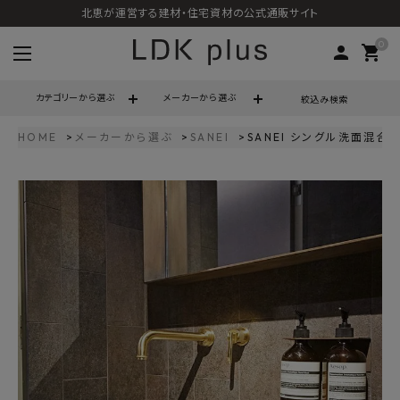
北恵が運営する建材・住宅資材の公式通販サイト
0
person
shopping_cart
カテゴリーから選ぶ
メーカーから選ぶ
絞込み検索
HOME
メーカーから選ぶ
SANEI
SANEI シングル洗面混合栓
search
call
06-6121-9302
schedule
営業時間 - 10:00～17:00（定休日 - 土日祝）
ACCOUNT MENU
ようこそ ゲスト 様
meeting_room
person
ログイン
会員登録