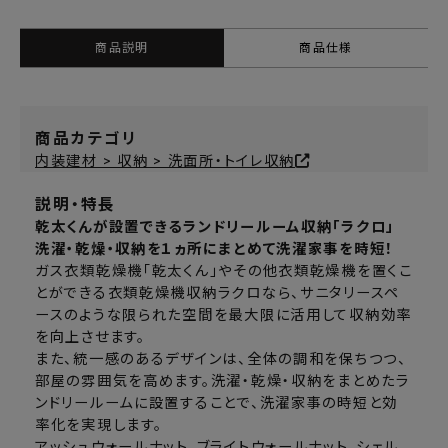
商品説明
商品仕様
商品カテゴリ
内装建材 > 収納 > 洗面所・トイレ収納
説明・特長
乾太くんが設置できるランドリールーム収納「ラクロ」
洗濯・乾燥・収納を１ヵ所にまとめて洗濯家事を時短！
ガス衣類乾燥機「乾太くん」やその他衣類乾燥機を置くこ
とができる衣類乾燥機収納ラクロなら、サニタリースペ
ースのような限られた空間を最大限に活用して収納効率
を向上させます。
また、統一感のあるデザインは、全体の調和を保ちつつ、
部屋の雰囲気を高めます。洗濯・乾燥・収納をまとめたラ
ンドリールームに設置することで、洗濯家事の時短と効
率化を実現します。
アッシュウォールナット、ブライトウォールナット、シェル