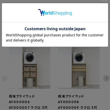
レビューを書く
関連商品
南海プライウッド
南海プライウッド
AY000006
AY000008
A
AY000007 ラクロ 3尺
AY000009 ラクロ 3尺