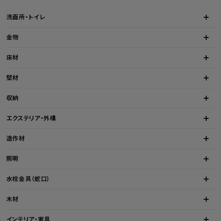
洗面所・トイレ
金物
床材
壁材
収納
エクステリア・外構
造作材
照明
水栓金具（蛇口）
木材
インテリア・家具