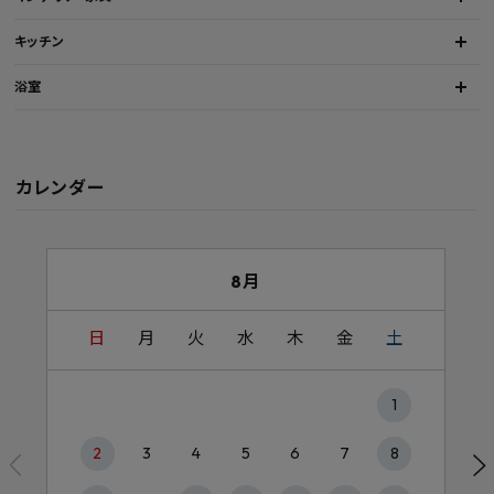
キッチン
浴室
カレンダー
8月
日
月
火
水
木
金
土
1
2
3
4
5
6
7
8