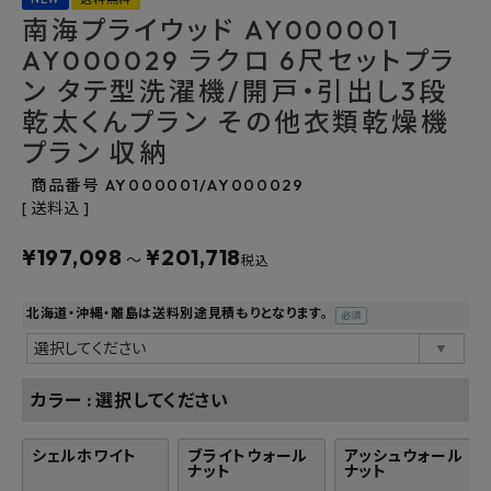
南海プライウッド AY000001
よくあるご質問
AY000029 ラクロ 6尺セットプラ
ン タテ型洗濯機/開戸・引出し3段
お問い合わせ
乾太くんプラン その他衣類乾燥機
メルマガ登録
プラン 収納
商品番号
AY000001/AY000029
特定商取引法について
送料込
¥
197,098
¥
201,718
プライバシーポリシー
〜
税込
北海道・沖縄・離島は送料別途見積もりとなります。
(必
須)
カラー
選択してください
シェルホワイト
ブライトウォール
アッシュウォール
ナット
ナット