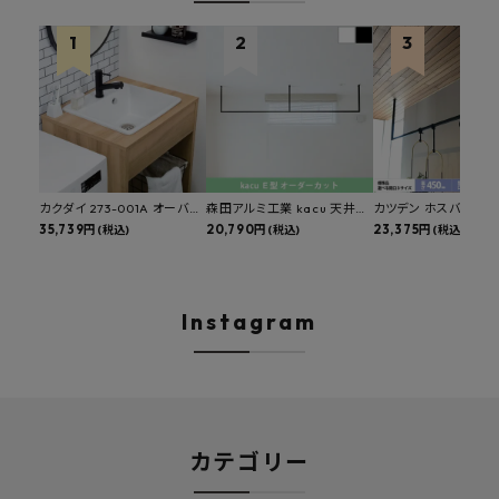
カクダイ 273-001A オーバー
森田アルミ工業 kacu 天井付
カツデン ホスバ 天井
カウンタースロップシンク 選
35,739円
け物干し E型 サイズオーダー
20,790円
物干し 標準サイズ ス
23,375円
(税込)
(税込)
(税込)
べる水栓・排水金具付きセッ
対応 受注生産品 KAC99E
角パイプ 丸パイプ
ト マルチシンク 多目的シンク
W1000/1500/1800
深型シンク 床排水セット 壁排
H450mm 艶消しブラ
水セット
Hosuba
Instagram
カテゴリー