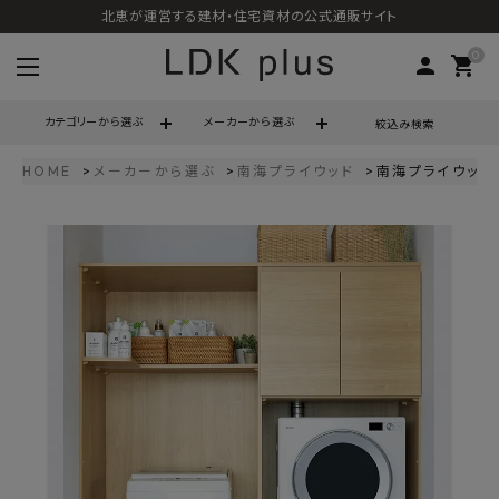
北恵が運営する建材・住宅資材の公式通販サイト
0
person
shopping_cart
カテゴリーから選ぶ
メーカーから選ぶ
絞込み検索
HOME
メーカーから選ぶ
南海プライウッド
南海プライウッド 
search
call
06-6121-9302
schedule
営業時間 - 10:00～17:00（定休日 - 土日祝）
ACCOUNT MENU
ようこそ ゲスト 様
meeting_room
person
ログイン
会員登録