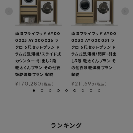
南海プライウッド AY00
南海プライウッド AY00
南
0025 AY000026 ラ
0030 AY000031 ラ
ュ
クロ 6尺セットプラン ド
クロ 6尺セットプラン ド
ラ
ラム式洗濯機/スライド式
ラム式洗濯機/開戸・引出
0
カウンター・引出し2段
し3段 乾太くんプラン そ
¥
乾太くんプラン その他衣
の他衣類乾燥機プラン
類乾燥機プラン 収納
収納
¥
170,280
¥
211,695
（税込）
（税込）
ランキング