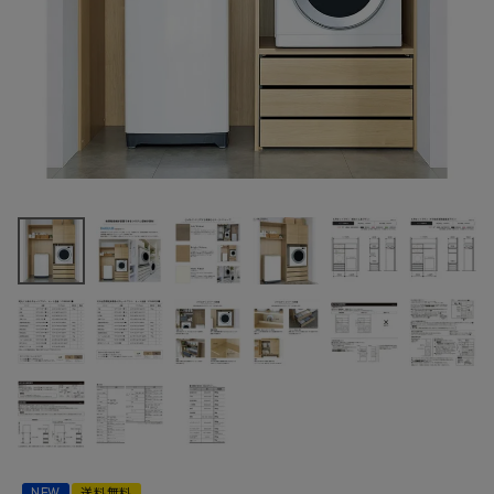
最近チェックした商品
南海プライウッド
AY000001
AY000029 ラク
201,718円
ロ 6尺セットプラ
(税込)
ン タテ型洗濯機/
FAX注文はこちらから
開戸・引出し3段
乾太くんプラン そ
の他衣類乾燥機
プラン 収納
カテゴリーから選ぶ
メーカーから選ぶ
ご利用ガイド
NEW
送料無料