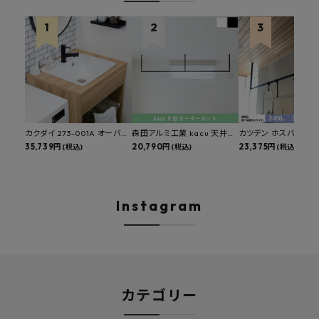
カクダイ 273-001A オーバー
森田アルミ工業 kacu 天井付
カツデン ホスバ 天井
カウンタースロップシンク 選
35,739円
け物干し E型 サイズオーダー
20,790円
物干し 標準サイズ ス
23,375円
(税込)
(税込)
(税込)
べる水栓・排水金具付きセッ
対応 受注生産品 KAC99E
角パイプ 丸パイプ
ト マルチシンク 多目的シンク
W1000/1500/1800
深型シンク 床排水セット 壁排
H450mm 艶消しブラ
水セット
Hosuba
Instagram
カテゴリー