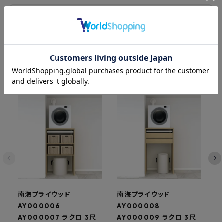
レビューを書く
関連商品
南海プライウッド
南海プライウッド
AY000006
AY000008
A
AY000007 ラクロ 3尺
AY000009 ラクロ 3尺