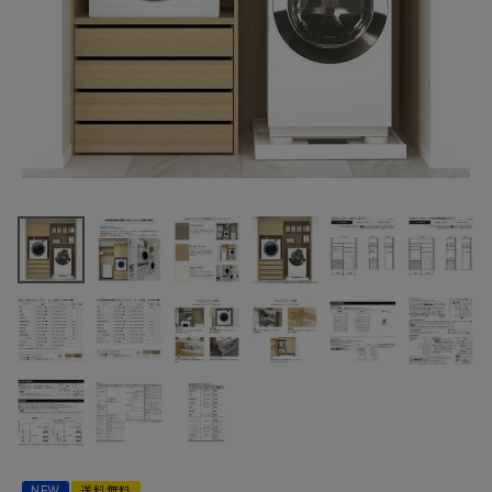
最近チェックした商品
南海プライウッド
AY000034
AY000035 ラク
232,573円
ロ 6尺セットプラ
(税込)
ン ドラム式洗濯
FAX注文はこちらから
機/開戸・引出し4
段 乾太くんプラン
その他衣類乾燥
機プラン 収納
カテゴリーから選ぶ
メーカーから選ぶ
ご利用ガイド
NEW
送料無料