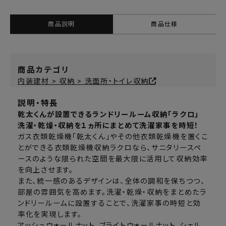
商品説明
商品仕様
商品カテゴリ
内装建材 > 収納 > 洗面所・トイレ収納
説明・特長
乾太くんが設置できるランドリールーム収納「ラクロ」
洗濯・乾燥・収納を１ヵ所にまとめて洗濯家事を時短！
ガス衣類乾燥機「乾太くん」やその他衣類乾燥機を置くこ
とができる衣類乾燥機収納ラクロなら、サニタリースペ
ースのような限られた空間を最大限に活用して収納効率
を向上させます。
また、統一感のあるデザインは、全体の調和を保ちつつ、
部屋の雰囲気を高めます。洗濯・乾燥・収納をまとめたラ
ンドリールームに設置することで、洗濯家事の時短と効
率化を実現します。
アッシュウォールナット、ブライトウォールナット、シェル