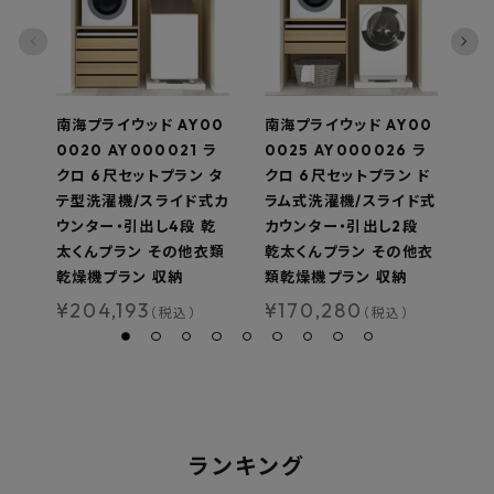
南海プライウッド AY00
南海プライウッド AY00
南
0020 AY000021 ラ
0025 AY000026 ラ
0
クロ 6尺セットプラン タ
クロ 6尺セットプラン ド
ロ
テ型洗濯機/スライド式カ
ラム式洗濯機/スライド式
型
ウンター・引出し4段 乾
カウンター・引出し2段
く
太くんプラン その他衣類
乾太くんプラン その他衣
燥
乾燥機プラン 収納
類乾燥機プラン 収納
¥
¥
204,193
¥
170,280
（税込）
（税込）
ランキング