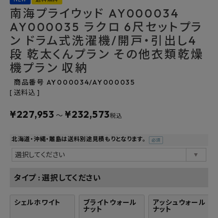
南海プライウッド AY000034
よくあるご質問
AY000035 ラクロ 6尺セットプラ
ン ドラム式洗濯機/開戸・引出し4
お問い合わせ
段 乾太くんプラン その他衣類乾燥
メルマガ登録
機プラン 収納
商品番号
AY000034/AY000035
特定商取引法について
送料込
¥
227,953
¥
232,573
プライバシーポリシー
〜
税込
北海道・沖縄・離島は送料別途見積もりとなります。
(必
須)
タイプ
選択してください
シェルホワイト
ブライトウォール
アッシュウォール
ナット
ナット