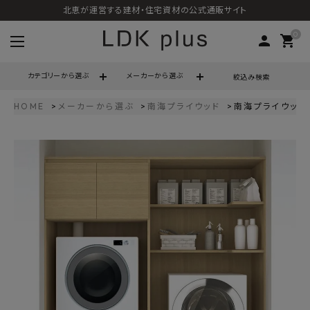
北恵が運営する建材・住宅資材の公式通販サイト
0
person
shopping_cart
カテゴリーから選ぶ
メーカーから選ぶ
絞込み検索
HOME
メーカーから選ぶ
南海プライウッド
南海プライウッド 
search
call
06-6121-9302
schedule
営業時間 - 10:00～17:00（定休日 - 土日祝）
ACCOUNT MENU
ようこそ ゲスト 様
meeting_room
person
ログイン
会員登録