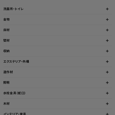
洗面所・トイレ
金物
床材
壁材
収納
エクステリア・外構
造作材
照明
水栓金具（蛇口）
木材
インテリア・家具