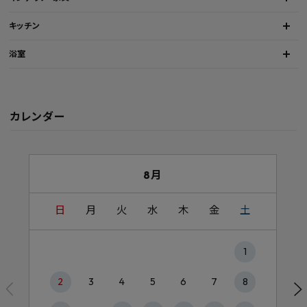
キッチン
浴室
カレンダー
8月
日
月
火
水
木
金
土
1
2
3
4
5
6
7
8