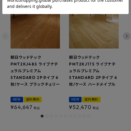
朝日ウッドテック
朝日ウッドテック
PMT2KJ48S ライブナチ
PMT2KJ17S ライブナチ
P
ュラルプレミアム
ュラルプレミアム
STANDARD 2Pタイプ 6
STANDARD 2Pタイプ 6
S
枚/ケース ブラックチェリー
枚/ケース ハードメイプル
枚
NEW
送料無料
NEW
送料無料
¥
64,647
¥
52,470
税込
税込