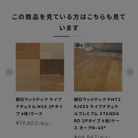
この商品を見ている方はこちらも見て
います
朝日ウッドテック ライブ
朝日ウッドテック PMT2
朝
ナチュラル MSX 2Pタイ
KJ05S ライブナチュラ
K
プ 6枚/ケース
ルプレミアム STANDA
ル
RD 2Pタイプ 6枚/ケー
R
¥
19,602
（税込）
ス オークN-45°
ス
¥
66,847
¥
（税込）