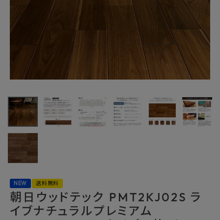
最近チェックした商品
朝日ウッドテック
PMT2KJ02S ラ
イブナチュラルプ
75,680円
レミアム
(税込)
STANDARD 2P
FAX注文はこちらから
タイプ 6枚/ケー
ス ブラックウォル
ナット
カテゴリーから選ぶ
メーカーから選ぶ
NEW
送料無料
朝日ウッドテック PMT2KJ02S ラ
イブナチュラルプレミアム
ご利用ガイド