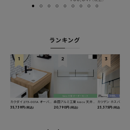
ランキング
カクダイ 273-001A オーバー
森田アルミ工業 kacu 天井付
カツデン ホスバ 天井
カウンタースロップシンク 選
35,739円
け物干し E型 サイズオーダー
20,790円
物干し 標準サイズ ス
23,375円
(税込)
(税込)
(税込)
べる水栓・排水金具付きセッ
対応 受注生産品 KAC99E
角パイプ 丸パイプ
ト マルチシンク 多目的シンク
W1000/1500/1800
深型シンク 床排水セット 壁排
H450mm 艶消しブラ
水セット
Hosuba