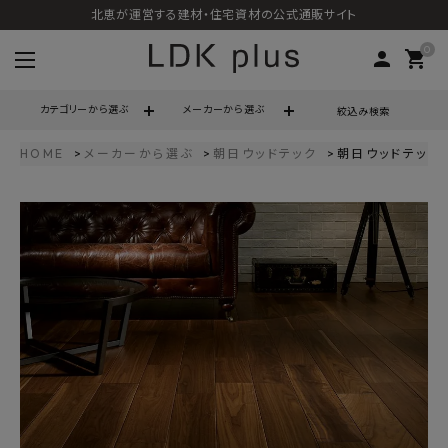
北恵が運営する建材・住宅資材の公式通販サイト
0
person
shopping_cart
カテゴリーから選ぶ
メーカーから選ぶ
絞込み検索
HOME
メーカーから選ぶ
朝日ウッドテック
朝日ウッドテック 
search
call
06-6121-9302
schedule
営業時間 - 10:00～17:00（定休日 - 土日祝）
ACCOUNT MENU
ようこそ ゲスト 様
meeting_room
person
ログイン
会員登録