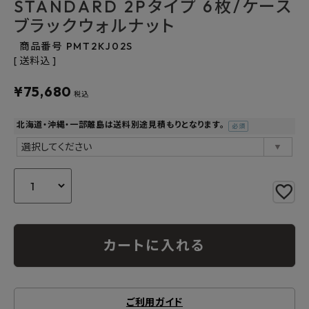
STANDARD 2Pタイプ 6枚/ケース
よくあるご質問
ブラックウォルナット
商品番号
PMT2KJ02S
お問い合わせ
送料込
¥
75,680
メルマガ登録
税込
特定商取引法について
北海道・沖縄・一部離島は送料別途見積もりとなります。
(必
須)
プライバシーポリシー
カートに入れる
ご利用ガイド