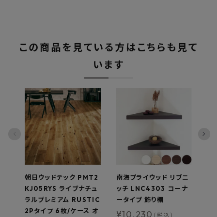
この商品を見ている方はこちらも見て
います
朝日ウッドテック PMT2
南海プライウッド リブニ
T
KJ05RYS ライブナチュ
ッチ LNC4303 コーナ
面
ラルプレミアム RUSTIC
ータイプ 飾り棚
ッ
2Pタイプ 6枚/ケース オ
¥
10,230
¥
（税込）