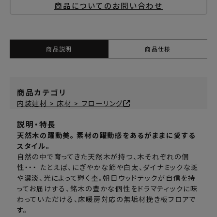
商品についてのお問い合わせ
商品説明
商品仕様
商品カテゴリ
内装建材 > 床材 > フローリング
説明・特長
天然木の躍動美。 素材の躍動感をあるがままに愛する
スタイル。
自然の中で育ってきた天然木が持つ、木それぞれの個
性・・・ たとえば、にぎやかな節や白太、ダイナミックな斑
や濃淡、光によって輝く杢。朝日ウッドテックが自信を持
ってお届けする、銘木の豊かな個性をドラマティックに味
わっていただける、床暖房対応の無垢材挽き板フロアで
す。