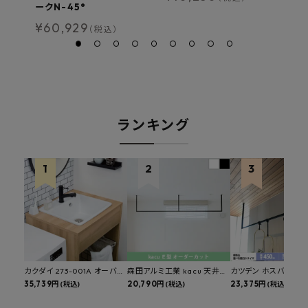
ークN-45°
¥
60,929
（税込）
ランキング
カクダイ 273-001A オーバー
森田アルミ工業 kacu 天井付
カツデン ホスバ 天井
カウンタースロップシンク 選
35,739円
け物干し E型 サイズオーダー
20,790円
物干し 標準サイズ ス
23,375円
(税込)
(税込)
(税込)
べる水栓・排水金具付きセッ
対応 受注生産品 KAC99E
角パイプ 丸パイプ