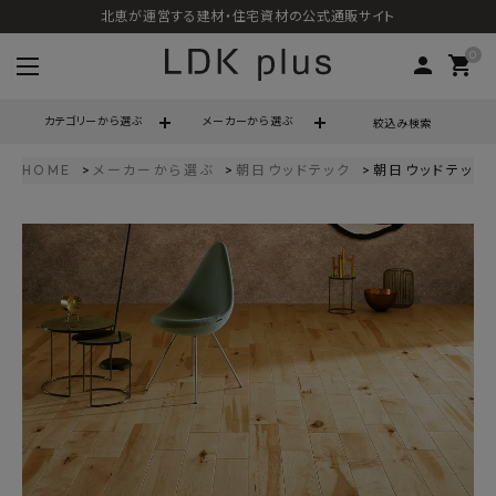
北恵が運営する建材・住宅資材の公式通販サイト
0
person
shopping_cart
カテゴリーから選ぶ
メーカーから選ぶ
絞込み検索
HOME
メーカーから選ぶ
朝日ウッドテック
朝日ウッドテック P
search
call
06-6121-9302
schedule
営業時間 - 10:00～17:00（定休日 - 土日祝）
ACCOUNT MENU
ようこそ ゲスト 様
meeting_room
person
ログイン
会員登録