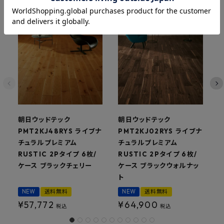
朝日ウッドテック
朝日ウッドテック
PMT2KJ48RYS ライブナ
PMT2KJ02RYS ライブナ
P
チュラルプレミアム
チュラルプレミアム
RUSTIC 2Pタイプ 6枚/
RUSTIC 2Pタイプ 6枚/
R
ケース ブラックチェリー
ケース ブラックウォルナッ
ト
NEW
送料無料
NEW
送料無料
¥
57,772
¥
64,900
税込
税込