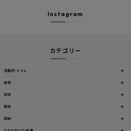
ト マルチシンク 多目的シンク
W1000/1500/1800
深型シンク 床排水セット 壁排
H450mm 艶消しブラ
水セット
Hosuba
Instagram
カテゴリー
洗面所・トイレ
金物
床材
壁材
収納
エクステリア・外構