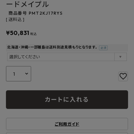
ードメイプル
よくあるご質問
商品番号
PMT2KJ17RYS
お問い合わせ
送料込
¥
50,831
メルマガ登録
税込
北海道・沖縄・一部離島は送料別途見積もりとなります。
特定商取引法について
(必
須)
プライバシーポリシー
カートに入れる
ご利用ガイド