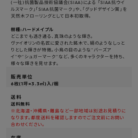
(一社)抗菌製品技術協議会(SIAA)による 「SIAA抗ウイ
ルスマーク」「SIAA抗菌マーク」や、「グッドデザイン賞」を
天然木フローリングとして日本初取得。
樹種:ハードメイプル
どこまでも透き通る、真珠のような輝き。
ヴァイオリンの名匠に愛された銘木で、絹のようなしっと
りとした輝きが特徴。小鳥の目のような”バーズア
イ”や”シュガーマーク”など、多くのキャラクターを持ち、
様々な輝きを見せます。
販売単位
6枚(1坪=3.3㎡)入/梱
送料
送料無料
※北海道・沖縄県・離島など一部地域は別途お見積りに
なります。都度送料を確認しますのでご注文前にお問い
合わせください。
在庫