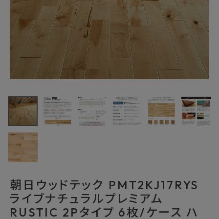
最近チェックした商品
朝日ウッドテック
PMT2KJ17RYS
ライブナチュラル
50,831円
(税込)
プレミアム
FAX注文はこちらから
RUSTIC 2Pタイ
プ 6枚/ケース ハ
ードメイプル
カテゴリーから選ぶ
メーカーから選ぶ
朝日ウッドテック PMT2KJ17RYS
ライブナチュラルプレミアム
ご利用ガイド
RUSTIC 2Pタイプ 6枚/ケース ハ