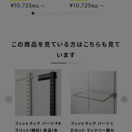
¥
10,725
¥
10,725
〜
〜
税込
税込
この商品を見ている方はこちらも見て
います
フィットラック パーツ FK
フィットラック パーツ L
フ
スリット(棚柱) 単品1本
Dセット ランドリー棚セ
セ