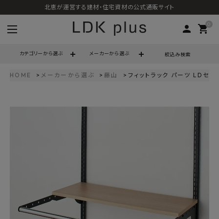
北恵が運営する建材・住宅資材の公式通販サイト
0
person
shopping_cart
カテゴリーから選ぶ
メーカーから選ぶ
絞込み検索
HOME
メーカーから選ぶ
藤山
フィットラック パーツ LDセッ
search
call
06-6121-9302
schedule
営業時間 - 10:00～17:00（定休日 - 土日祝）
ACCOUNT MENU
ようこそ ゲスト 様
meeting_room
person
ログイン
会員登録