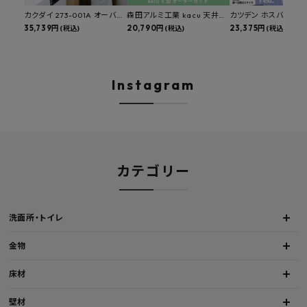
カクダイ 273-001A オーバー
森田アルミ工業 kacu 天井付
カツデン ホスバ 天井
カウンタースロップシンク 選
35,739円
け物干し E型 サイズオーダー
20,790円
物干し 標準サイズ ス
23,375円
(税込)
(税込)
(税込)
べる水栓・排水金具付きセッ
対応 受注生産品 KAC99E
角パイプ 丸パイプ
ト マルチシンク 多目的シンク
W1000/1500/1800
深型シンク 床排水セット 壁排
H450mm 艶消しブラ
水セット
Hosuba
Instagram
カテゴリー
洗面所・トイレ
金物
床材
壁材