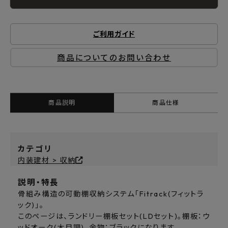
ご利用ガイド
商品についてのお問い合わせ
商品説明
商品仕様
カテゴリ
内装建材 > 収納
説明・特長
骨組み構造の可動棚収納システム「Fitrack(フィットラ
ック)」。
このページは、ランドリー棚板セット(LDセット)。棚板：ウ
ッドオーク(木目調)、金物：ブラックになります。