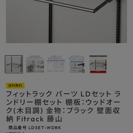
最近チェックした商品
フィットラック パ
ーツ LDセット ラ
ンドリー棚セット
10,725円
(税込)
棚板：ウッドオー
FAX注文はこちらから
ク(木目調) 金物：
ブラック 壁面収納
Fitrack 藤山
送料無料
カテゴリーから選ぶ
フィットラック パーツ LDセット ラ
ンドリー棚セット 棚板：ウッドオー
メーカーから選ぶ
ク(木目調) 金物：ブラック 壁面収
納 Fitrack 藤山
ご利用ガイド
商品番号
LDSET-WDBK