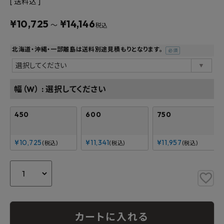
送料込
よくあるご質問
¥
10,725
¥
14,146
〜
税込
お問い合わせ
北海道・沖縄・一部離島は送料別途見積もりとなります。
メルマガ登録
(必
須)
特定商取引法について
幅（W）
選択してください
プライバシーポリシー
450
600
750
¥
10,725
¥
11,341
¥
11,957
税込
税込
税込
カートに入れる