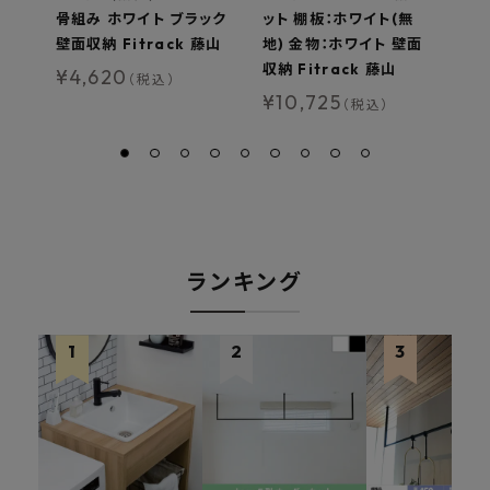
骨組み ホワイト ブラック
ット 棚板：ホワイト(無
セ
壁面収納 Fitrack 藤山
地) 金物：ホワイト 壁面
物
収納 Fitrack 藤山
tr
¥
4,620
（税込）
¥
10,725
¥
（税込）
ランキング