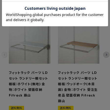
関連商品
フィットラック パーツ LD
フィットラック パーツ LD
セット ランドリー棚セット
セット ランドリー棚セット
棚板：ホワイト(無地) 金
棚板：ウッドオーク(木目
物：ホワイト 壁面収納
調) 金物：ホワイト 受注生
ト
Fitrack 藤山
産品 壁面収納 Fitrack
藤山
送料無料
送料無料