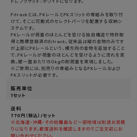
ト)。ブラケット：ホワイトになります。
Fitrackとは、FKレールとFKスリットの骨組みを取り付
けて、そこに可動式のセレクトパーツを配置する収納シ
ステムです。
FKレールが荷重のほとんどを受ける独自構造で特許取
得と商標登録済のEitrack。従来品は縦の金物のみです
が上部にFKレールという、横方向の金物を追加すること
で、FKレールが荷重のほとんどを受けるように流れを変
換。壁一面あたり150kgの耐荷重を実現しました。
※ご使用には、別売りの骨組みとなるFKレールおよび
FKスリットが必要です。
販売単位
1セット
送料
770円（税込）/セット
※北海道・沖縄・その他離島など一部地域は別途お見積
りになります。都度送料を確認しますのでご注文前にお
問い合わせください。