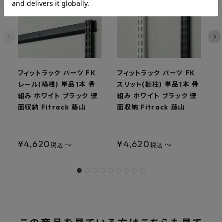
フィットラック パーツ FK
フィットラック パーツ FK
レール(横桟) 単品1本 骨
スリット(棚柱) 単品1本 骨
組み ホワイト ブラック 壁
組み ホワイト ブラック 壁
面収納 Fitrack 藤山
面収納 Fitrack 藤山
ト
¥
4,620
¥
4,620
〜
〜
税込
税込