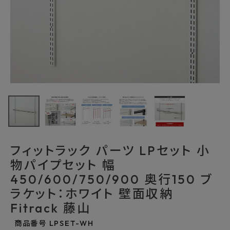
最近チェックした商品
フィットラック パ
ーツ LPセット 小
物パイプセット 幅
3,113円
(税込)
450/600/750/9
FAX注文はこちらから
00 奥行150 ブラ
ケット：ホワイト
壁面収納
フィットラック パーツ LPセット 小
Fitrack 藤山
カテゴリーから選ぶ
物パイプセット 幅
450/600/750/900 奥行150 ブ
メーカーから選ぶ
ラケット：ホワイト 壁面収納
Fitrack 藤山
ご利用ガイド
商品番号
LPSET-WH