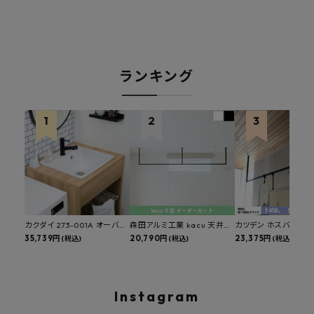
ランキング
カクダイ 273-001A オーバー
森田アルミ工業 kacu 天井付
カツデン ホスバ 天井
カウンタースロップシンク 選
35,739円
け物干し E型 サイズオーダー
20,790円
物干し 標準サイズ ス
23,375円
(税込)
(税込)
(税込)
べる水栓・排水金具付きセッ
対応 受注生産品 KAC99E
角パイプ 丸パイプ
ト マルチシンク 多目的シンク
W1000/1500/1800
深型シンク 床排水セット 壁排
H450mm 艶消しブラ
水セット
Hosuba
Instagram