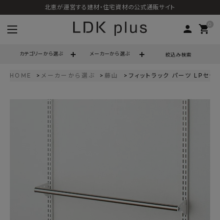
北恵が運営する建材・住宅資材の公式通販サイト
0
person
shopping_cart
カテゴリーから選ぶ
メーカーから選ぶ
絞込み検索
HOME
メーカーから選ぶ
藤山
フィットラック パーツ LPセット
search
call
06-6121-9302
schedule
営業時間 - 10:00～17:00（定休日 - 土日祝）
ACCOUNT MENU
ようこそ ゲスト 様
meeting_room
person
ログイン
会員登録