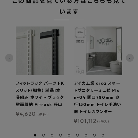
この商品を見ている方はこちらも見て
います
フィットラック パーツ FK
アイカ工業 aica スマー
LI
スリット(棚柱) 単品1本
トサニタリーミュゼ Pla
収
骨組み ホワイト ブラック
n-04 間口780mm 奥
イ
壁面収納 Fitrack 藤山
行150mm トイレ手洗い
ラ
器 トイレカウンター
ダ
¥
4,620
（税込）
¥
101,112
¥
（税込）