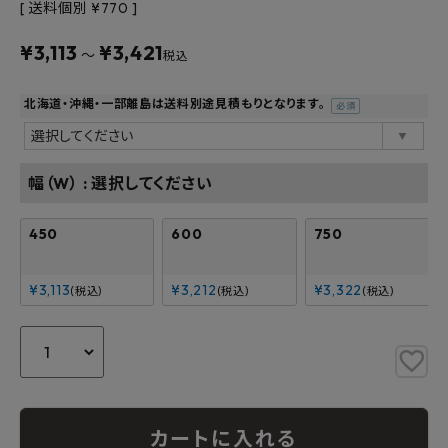
よくあるご質問
送料個別
¥
770
¥
3,113
¥
3,421
〜
税込
お問い合わせ
北海道・沖縄・一部離島は送料別途見積もりとなります。
メルマガ登録
(必
須)
特定商取引法について
幅（W）
選択してください
プライバシーポリシー
450
600
750
¥
3,113
¥
3,212
¥
3,322
税込
税込
税込
カートに入れる