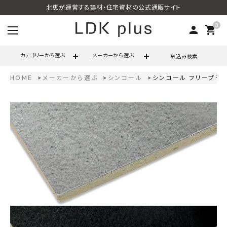
北恵が運営する建材・住宅資材の公式通販サイト
0
person
shopping_cart
カテゴリーから選ぶ
メーカーから選ぶ
絞込み検索
HOME
メーカーから選ぶ
シンコール
シンコール フリープラス 
search
call
06-6121-9302
schedule
営業時間 - 10:00～17:00（定休日 - 土日祝）
ACCOUNT MENU
ようこそ ゲスト 様
meeting_room
person
ログイン
会員登録