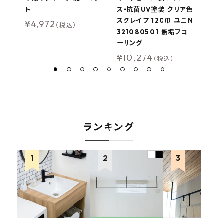
ト
ス・抗菌UV塗装 クリア色
ス
スクレイプ 120巾 ユニN
ル
¥
4,972
（税込）
321080501 無垢フロ
2
ーリング
0
¥
10,274
¥
（税込）
ランキング