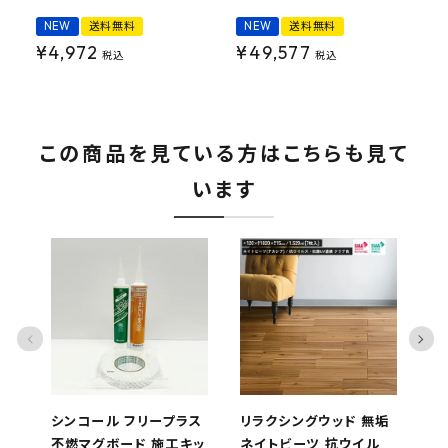
NEW
送料無料
NEW
送料無料
¥
4,972
¥
49,577
税込
税込
この商品を見ている方はこちらも見て
います
シンコール フリープラス
リラクシングウッド 無垢
リ
不燃マグボード 施工キッ
ネイトビーツ 抗ウイル
ネ