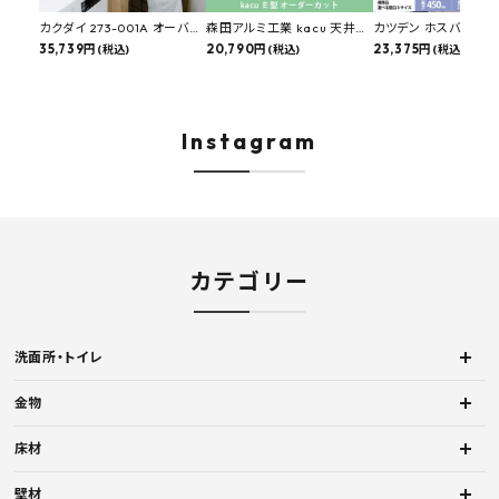
カクダイ 273-001A オーバー
森田アルミ工業 kacu 天井付
カツデン ホスバ 天井
カウンタースロップシンク 選
35,739円
け物干し E型 サイズオーダー
20,790円
物干し 標準サイズ ス
23,375円
(税込)
(税込)
(税込)
べる水栓・排水金具付きセッ
対応 受注生産品 KAC99E
角パイプ 丸パイプ
ト マルチシンク 多目的シンク
W1000/1500/1800
深型シンク 床排水セット 壁排
H450mm 艶消しブラ
水セット
Hosuba
Instagram
カテゴリー
洗面所・トイレ
金物
床材
壁材