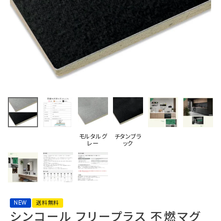
最近チェックした商品
シンコール フリー
プラス 不燃マグボ
ード プレミア
37,114円
(税込)
3×8（910×2420m
FAX注文はこちらから
m) 1枚 モルタルグ
レー チタンブラッ
ク
モルタルグ
チタンブラ
レー
ック
カテゴリーから選ぶ
メーカーから選ぶ
ご利用ガイド
NEW
送料無料
シンコール フリープラス 不燃マグ