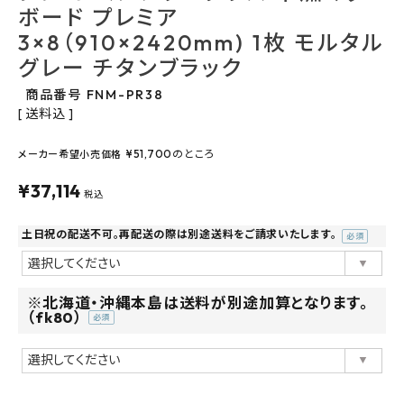
よくあるご質問
ボード プレミア
3×8（910×2420mm) 1枚 モルタル
お問い合わせ
グレー チタンブラック
商品番号
FNM-PR38
メルマガ登録
送料込
特定商取引法について
¥
51,700
のところ
メーカー希望小売価格
¥
37,114
プライバシーポリシー
税込
土日祝の配送不可。再配送の際は別途送料をご請求いたします。
(必
須)
※北海道・沖縄本島は送料が別途加算となります。
（fk80）
(必
須)