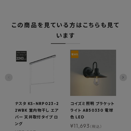
この商品を見ている方はこちらも見て
います
ナスタ KS-NRP023-2
コイズミ照明 ブラケット
ア
2WBK 室内物干し エア
ライト AB50330 電球
O
バー 天井取付タイプ ロ
色 LED
0
ング
2
¥
11,693
（税込）