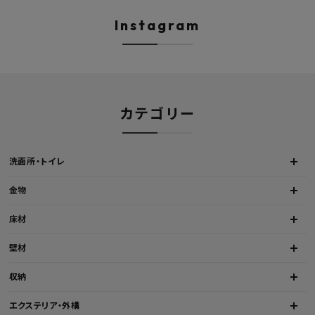
深型シンク 床排水セット 壁排
H450mm 艶消しブラ
水セット
Hosuba
Instagram
カテゴリー
洗面所・トイレ
金物
床材
壁材
収納
エクステリア・外構