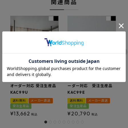
関連商品
森田アルミ工業 kacu 天
森田アルミ工業 kacu 天
森
井付け物干し U型 サイズ
井付け物干し E型 サイズオ
p
オーダー対応 受注生産品
ーダー対応 受注生産品
K
KAC99U
KAC99E
送料無料
メーカー直送
送料無料
メーカー直送
受注生産品
受注生産品
¥
13,662
¥
20,790
税込
税込