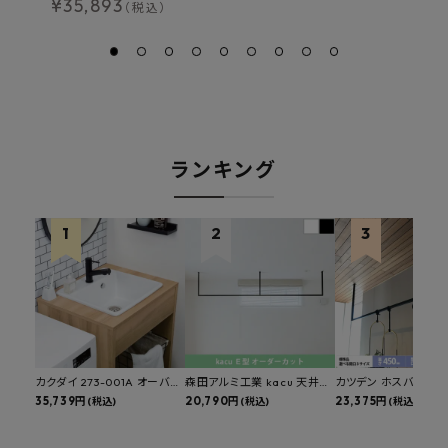
¥
35,893
¥
（税込）
ランキング
カクダイ 273-001A オーバー
森田アルミ工業 kacu 天井付
カツデン ホスバ 天井
カウンタースロップシンク 選
35,739円
け物干し E型 サイズオーダー
20,790円
物干し 標準サイズ ス
23,375円
(税込)
(税込)
(税込)
べる水栓・排水金具付きセッ
対応 受注生産品 KAC99E
角パイプ 丸パイプ
ト マルチシンク 多目的シンク
W1000/1500/1800