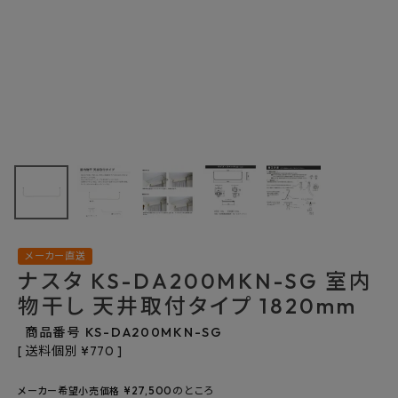
最近チェックした商品
ナスタ KS-
DA200MKN-
SG 室内物干し 天
21,263円
(税込)
井取付タイプ
FAX注文はこちらから
1820mm
メーカー直送
カテゴリーから選ぶ
ナスタ KS-DA200MKN-SG 室内
物干し 天井取付タイプ 1820mm
メーカーから選ぶ
商品番号
KS-DA200MKN-SG
送料個別
¥
770
ご利用ガイド
¥
27,500
のところ
メーカー希望小売価格