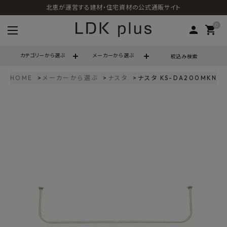
北恵が運営する建材・住宅資材の公式通販サイト
0
person
shopping_cart
カテゴリーから選ぶ
メーカーから選ぶ
絞込み検索
HOME
メーカーから選ぶ
ナスタ
ナスタ KS-DA200MKN-
search
call
06-6121-9302
schedule
営業時間 - 10:00～17:00（定休日 - 土日祝）
ACCOUNT MENU
ようこそ ゲスト 様
meeting_room
person
ログイン
会員登録