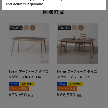
関連商品
form アーティーク ダイニ
form アーティーク ダイニ
f
ングテーブル F6-114
ングテーブル F6-115
ド
NEW
送料無料
NEW
送料無料
メーカー直送
メーカー直送
¥
78,650
¥
88,550
税込
税込