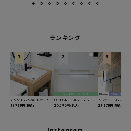
ランキング
カクダイ 273-001A オーバー
森田アルミ工業 kacu 天井付
カツデン ホスバ 天井
カウンタースロップシンク 選
35,739円
け物干し E型 サイズオーダー
20,790円
物干し 標準サイズ ス
23,375円
(税込)
(税込)
(税込)
べる水栓・排水金具付きセッ
対応 受注生産品 KAC99E
角パイプ 丸パイプ
ト マルチシンク 多目的シンク
W1000/1500/1800
深型シンク 床排水セット 壁排
H450mm 艶消しブラ
水セット
Hosuba
Instagram