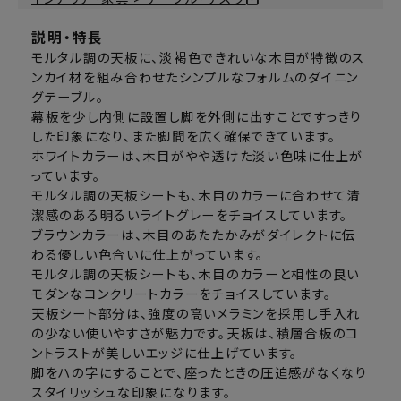
説明・特長
モルタル調の天板に、淡褐色できれいな木目が特徴のス
ンカイ材を組み合わせたシンプルなフォルムのダイニン
グテーブル。
幕板を少し内側に設置し脚を外側に出すことですっきり
した印象になり、また脚間を広く確保できています。
ホワイトカラーは、木目がやや透けた淡い色味に仕上が
っています。
モルタル調の天板シートも、木目のカラーに合わせて清
潔感のある明るいライトグレーをチョイスしています。
ブラウンカラーは、木目のあたたかみがダイレクトに伝
わる優しい色合いに仕上がっています。
モルタル調の天板シートも、木目のカラーと相性の良い
モダンなコンクリートカラーをチョイスしています。
天板シート部分は、強度の高いメラミンを採用し手入れ
の少ない使いやすさが魅力です。天板は、積層合板のコ
ントラストが美しいエッジに仕上げています。
脚をハの字にすることで、座ったときの圧迫感がなくなり
スタイリッシュな印象になります。