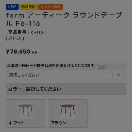
NEW
送料無料
メーカー直送
よくあるご質問
form アーティーク ラウンドテーブ
ル F6-116
お問い合わせ
商品番号
F6-116
送料込
メルマガ登録
¥
78,650
税込
特定商取引法について
北海道・沖縄・一部離島は送料別途見積もりとなります。
プライバシーポリシー
(必
須)
カラー
選択してください
ホワイト
ブラウン