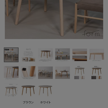
最近チェックした商品
form アーティー
ク ラウンドテーブ
ル F6-116
78,650円
(税込)
FAX注文はこちらから
カテゴリーから選ぶ
メーカーから選ぶ
ご利用ガイド
ブラウン
ホワイト