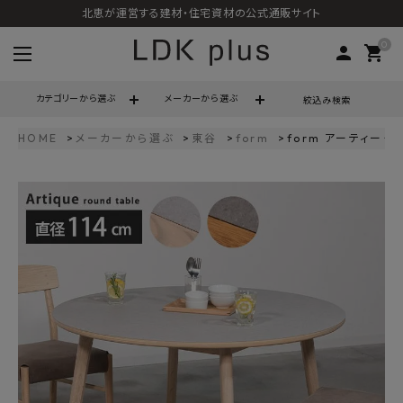
北恵が運営する建材・住宅資材の公式通販サイト
0
person
shopping_cart
カテゴリーから選ぶ
メーカーから選ぶ
絞込み検索
HOME
メーカーから選ぶ
東谷
form
form アーティーク 
search
call
06-6121-9302
schedule
営業時間 - 10:00～17:00（定休日 - 土日祝）
ACCOUNT MENU
ようこそ ゲスト 様
meeting_room
person
ログイン
会員登録