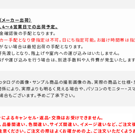
（メーカー出荷）
、4～6営業日での出荷予定。
金確認後の手配となります。
カー手配となり便指定は不可。日にち指定可能。お届け時間帯は指
がない場合は最短出荷の手配となります。
軒先渡しとなり、階上げや室内への運び込みはいたしません。
げや運び込みを行う場合は、別途手数料や人件費が発生いたします
カタログの画像・サンプル商品の撮影画像の為、実際の商品と仕様・
関係により、実際よりも明るく見える場合や、パソコンのモニター・ス
場合もございます。予めご了承下さい。
合によるキャンセル・返品・交換はお受けできません。
、品番間違い、色間違い、サイズ間違い、イメージ違いなど、ご注文
注意ください。ご注文の際はよくお確かめの上、ご注文いただくよう