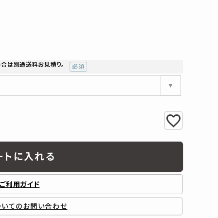
工業所
Jフロント建装
吉桂
製材所
その他ブランド
場合は別途送料お見積り。
(必
須)
ートに入れる
ご利用ガイド
ついてのお問い合わせ