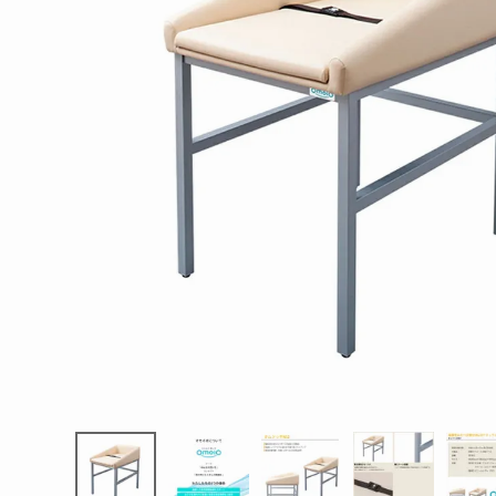
エンデバーハウス
最近チェックした商品
東谷
オモイオ オム
ツっ子NS2
BR-NS2 おむ
110,693円
つ交換台 据置
(税込)
タイプ omoio
FAX注文はこちらから
水上
カテゴリーから選ぶ
メーカーから選ぶ
ご利用ガイド