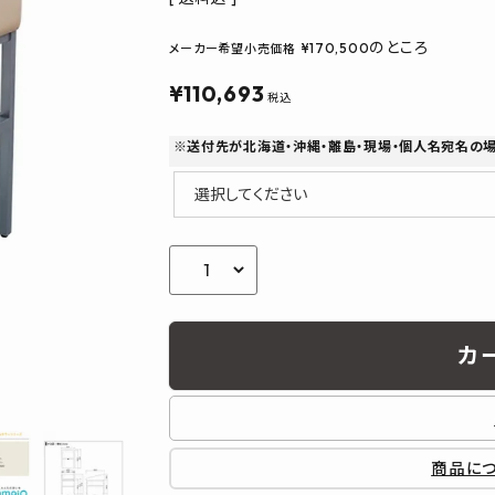
フルネス
出雲屋炭八
田窪
form
IPC
藤原
のところ
¥
170,500
メーカー希望小売価格
¥
110,693
税込
※送付先が北海道・沖縄・離島・現場・個人名宛名の
カ
商品に