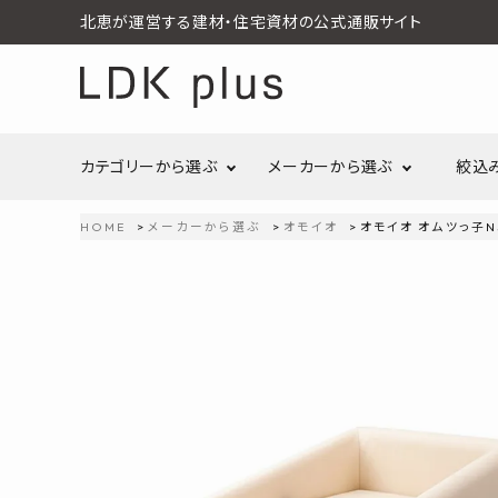
北恵が運営する建材・住宅資材の公式通販サイト
カテゴリーから選ぶ
メーカーから選ぶ
絞込
HOME
メーカーから選ぶ
オモイオ
オモイオ オムツっ子NS
search
LIXIL
call
06-6121-9302
リラクシングウッド
洗面所・トイレ
金物
schedule
営業時間 - 10:00～17:00（定休日 - 土日祝）
Maristo
ACCOUNT MENU
コイズミ照明
ようこそ ゲスト 様
ジャニス工業
造作材
照明
タカショー
プラセス
meeting_room
person
ログイン
会員登録
プラススタイル