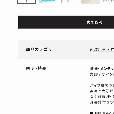
よくあるご質問
お問い合わせ
商品説明
メルマガ登録
特定商取引法について
商品カテゴリ
内装建材 > 
プライバシーポリシー
説明・特長
清掃・メンテ
角脚デザイン
パイプ脚で下
楽々で大好評
温浴施設様・
身長計付きの
■お掃除らく