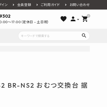
グイン
会員登録
ご利用ガイド
お問い合わせ
-9302
0
favorite
person
shopping_cart
0:00～17:00（定休日 - 土日祝）
search
ライウッド
DAIKEN
朝日ウッドテ
アルミ工業
カクダイ
スワンタイル
水栓金具（蛇口）
エクステリア・外構
タックス
DAIKO
オーデリック
Panasonic
城東テクノ
2 BR-NS2 おむつ交換台 据
イオ
全備
NAGATA
浴室
インテリア・家具
光明堂
グランツ
ダイドー
ノ製作所
デルマン
パロマ
ン
テックスイージー
セブンホーム