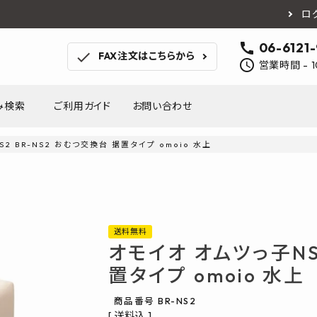
ロ
call
06-6121
check
FAX注文はこちらから
schedule
営業時間 - 1
み検索
ご利用ガイド
お問い合わせ
2 BR-NS2 おむつ交換台 据置タイプ omoio 水上
TOTO
アイカ工業
南海プ
WOODONE
SANEI
森田
床材
壁材
MAYARIKA
KMJ
アルメ
送料無料
カツデン
タカラ産業
藤山
オモイオ オムツっ子NS
ナスタ
川口技研
オモ
木材
収納
置タイプ omoio 水上
シンコール
川島織物セルコン
塩川
和もだん
ミズタニバルブ工業
ハタ
商品番号
BR-NS2
積水成型工業
コンフォー
ダイケ
送料込