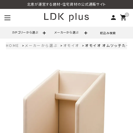
北恵が運営する建材・住宅資材の公式通販サイト
0
person
shopping_cart
カテゴリーから選ぶ
メーカーから選ぶ
絞込み検索
HOME
メーカーから選ぶ
オモイオ
オモイオ オムツっ子たっち 
search
call
06-6121-9302
schedule
営業時間 - 10:00～17:00（定休日 - 土日祝）
ACCOUNT MENU
ようこそ ゲスト 様
meeting_room
person
ログイン
会員登録