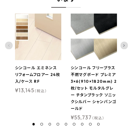
シンコール エミネンス
シンコール フリープラス
南
リフォームフロアー 24枚
不燃マグボード プレミア
板
入/ケース RF
3×6(910×1820mm) 2
8
枚/セット モルタルグレ
エ
¥
13,145
（税込）
ー チタンブラック ソニッ
入
クシルバー シャンパンゴ
¥
ールド
¥
55,737
（税込）