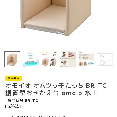
最近チェックした商品
オモイオ オムツっ
子たっち BR-TC
据置型おきがえ
132,000円
台 omoio 水上
(税込)
FAX注文はこちらから
送料無料
オモイオ オムツっ子たっち BR-TC
カテゴリーから選ぶ
据置型おきがえ台 omoio 水上
メーカーから選ぶ
商品番号
BR-TC
送料込
ご利用ガイド