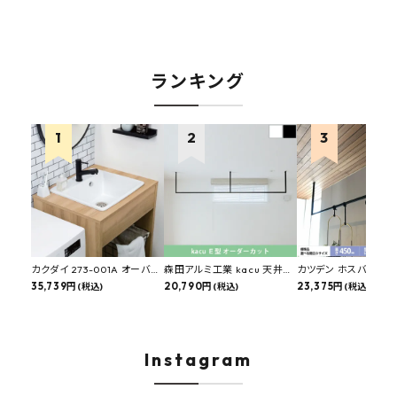
ランキング
カクダイ 273-001A オーバー
森田アルミ工業 kacu 天井付
カツデン ホスバ 天井
カウンタースロップシンク 選
35,739円
け物干し E型 サイズオーダー
20,790円
物干し 標準サイズ ス
23,375円
(税込)
(税込)
(税込)
べる水栓・排水金具付きセッ
対応 受注生産品 KAC99E
角パイプ 丸パイプ
ト マルチシンク 多目的シンク
W1000/1500/1800
深型シンク 床排水セット 壁排
H450mm 艶消しブラ
水セット
Hosuba
Instagram