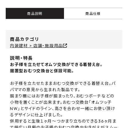
商品説明
商品仕様
商品カテゴリ
内装建材 > 店舗・施設用品
説明・特長
お子様を立たせてオムツ交換ができる着替え台。
据置型おむつ交換台と併設可能。
お子様を立たせたままおむつ交換ができる着替え台。パ
パママの意見から生まれた製品です。
掴まり棚にはお子様が掴まったり、おむつポーチなどの
小物を置くことが出来ます。おむつ交換台「オムツっ子
NW」とサイドのライン、高さを合わせ一緒にお使い頂け
るデザインに仕上げました。
併用すると生後１ヶ月～つかまり立ちのできる36ヶ月ま
で幅広い月齢のお子様のおむつ交換やおきがえがスムー