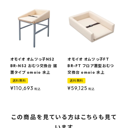
オモイオ オムツっ子NS2
オモイオ オムツっ子FT
BR-NS2 おむつ交換台 据
BR-FT フロア置型おむつ
置タイプ omoio 水上
交換台 omoio 水上
送料無料
送料無料
¥
110,693
¥
59,125
税込
税込
この商品を見ている方はこちらも見て
います