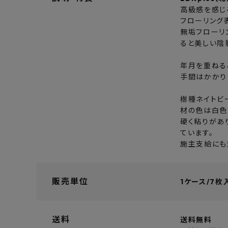
高級感を感じ
フローリング
無垢フローリ
ると美しい陰
年月を重ねる
手間はかかり
樹種ネイトビ
材の色は白色
硬く粘りがあ
ています。
施主支給にも
販売単位
1ケース/7枚入
送料
送料無料