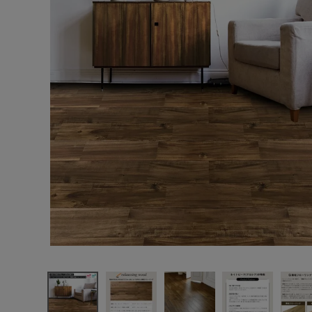
エンデバーハウス
最近チェックした商品
東谷
リラクシングウ
ッド 無垢 ネイ
トビーツ 抗ウ
10,274円
イルス・抗菌
(税込)
UV塗装 ウォー
FAX注文はこちらから
ルナット色 ス
クレイプ 120
巾 ユニN
カテゴリーから選ぶ
321080502
無垢フローリン
メーカーから選ぶ
グ
ご利用ガイド