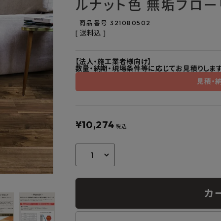
ルナット色 無垢フロー
フルネス
出雲屋炭八
田窪
form
IPC
藤原
商品番号
321080502
送料込
【法人・施工業者様向け】
数量・納期・現場条件等に応じてお見積りします
見積・
¥
10,274
税込
カ