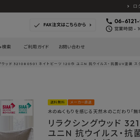
ロ
call
06-6121
check
FAX注文はこちらから
schedule
営業時間 - 1
み検索
ご利用ガイド
お問い合わせ
ウッド 321080501 ネイトビーツ 120巾 ユニN 抗ウイルス・抗菌UV塗装
TOTO
アイカ工業
南海プ
WOODONE
SANEI
森田
床材
壁材
MAYARIKA
KMJ
アルメ
送料無料
メーカー直送
カツデン
タカラ産業
藤山
木のぬくもりを感じる天然木のこだわり「無
ナスタ
川口技研
オモ
木材
収納
シンコール
川島織物セルコン
塩川
リラクシングウッド 321
和もだん
ミズタニバルブ工業
ハタ
ユニN 抗ウイルス・抗
積水成型工業
コンフォー
ダイケ