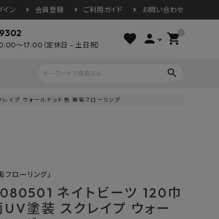
グイン
会員登録
ご利用ガイド
お問い合わせ
-9302
0
favorite
person
shopping_cart
0:00～17:00（定休日 - 土日祝）
search
 スクレイプ ウォールナット色 無垢フローリング
ライウッド
DAIKEN
朝日ウッドテ
アルミ工業
カクダイ
スワンタイル
水栓金具（蛇口）
エクステリア・外構
タックス
DAIKO
オーデリック
Panasonic
城東テクノ
垢フローリング」
イオ
全備
NAGATA
浴室
インテリア・家具
光明堂
グランツ
ダイドー
080501 ネイトビーツ 120巾
ノ製作所
デルマン
パロマ
菌UV塗装 スクレイプ ウォー
ン
テックスイージー
セブンホーム