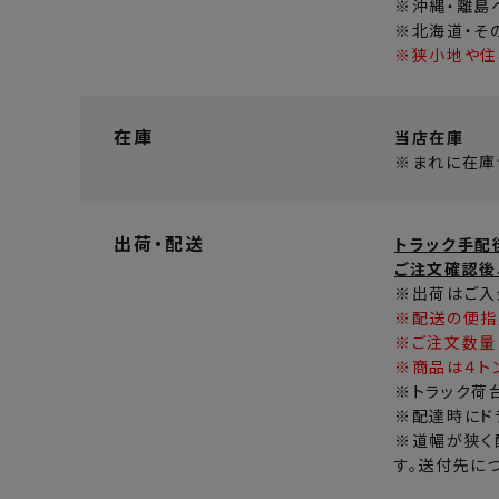
※沖縄・離島
※北海道・そ
※狭小地や住
在庫
当店在庫
※まれに在庫
出荷・配送
トラック手配
ご注文確認後
※出荷はご入
※配送の便指
※ご注文数量
※商品は４ト
※トラック荷
※配達時にド
※道幅が狭く
す。送付先に