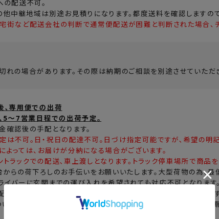
への配送不可。
の他中継地域は別途お見積りになります。都度送料を確認しますの
宅街など配送会社の判断で通常便配送が困難と判断された場合、チ
切れの場合があります。その際は納期のご相談を別途させていただ
後、専用便での出荷
、5～7営業日程での出荷予定。
金確認後の手配となります。
定は不可。日・祝日の配達不可。日づけ指定可能ですが、希望の明記
によっては、お届けが分納になる場合がございます。
ントラックでの配送、車上渡しとなります。トラック停車場所で商品を
台からの荷下ろしのお手伝いをお願いいたします。大型荷物の為、最
ライバーに玄関までの運び入れを希望されても対応不可となります
配達不可となった場合、商品持ち戻りのうえ後日に再配達となりま
ついて荷受け可能かご不安な場合は、ご注文前に当店までご連絡お願