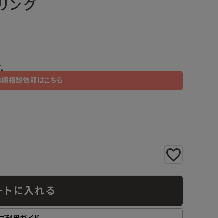
リング
工業所
Jフロント建装
吉桂
製材所
その他ブランド
。
納期相談依頼はこちら
ートに入れる