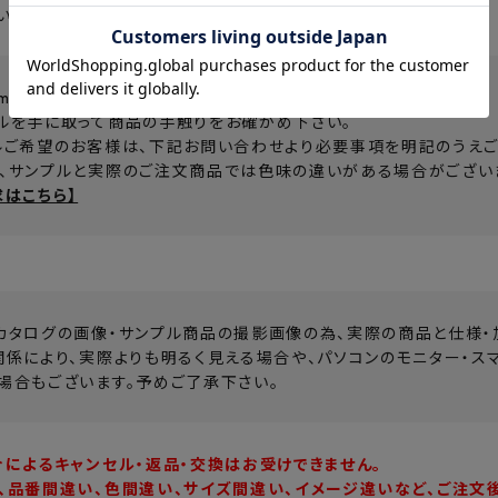
いて、詳しくは
【こちら】
cm前後のカットサンプルを無料送付します。
ルを手に取って商品の手触りをお確かめ下さい。
ルご希望のお客様は、下記お問い合わせより必要事項を明記のうえご
、サンプルと実際のご注文商品では色味の違いがある場合がございま
求はこちら】
カタログの画像・サンプル商品の撮影画像の為、実際の商品と仕様・
関係により、実際よりも明るく見える場合や、パソコンのモニター・ス
場合もございます。予めご了承下さい。
合によるキャンセル・返品・交換はお受けできません。
、品番間違い、色間違い、サイズ間違い、イメージ違いなど、ご注文