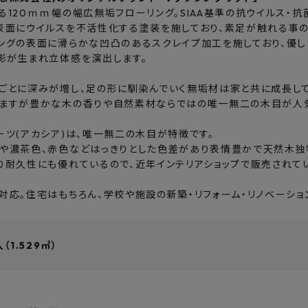
る120ｍｍ幅の幅広無垢フローリング。SIAA基準の抗ウイルス・抗
表面にウイルスを不活性化する塗装を施しており、素足が触れる事
ングの表面に滑らかな凹凸のあるスクレイプ加工を施しており、優し
影が生まれ立体感を演出します。
ごとに深みが増し、足の形に馴染んでいく無垢材は家と共に成長して
ますが豊かな木の香りや自然素材ならではの唯一無二の木目が人
ーツ(アカシア)は、唯一無二の木目が特徴です。
や濃茶色、赤色などはっきりとした色差があり表情豊かで天然木独
り耐久性にも優れているので、近年インテリアショップで販売され
対応。住宅はもちろん、学校や施設の新築・リフォーム・リノベーショ
（1.529㎡）