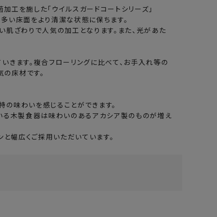
菌加工を施した「ウイルスガードコートシリーズ」
の多い床面をより清潔な状態に保ちます。
い肌ざわりで人気の加工となります。また、光があた
いきます。複合フローリングに比べて、お手入れ等の
気の床材です。
特の味わいを感じることができます。
ている木製食器は味わいのあるアカシア製のものが増え
ンと幅広くご採用いただいています。