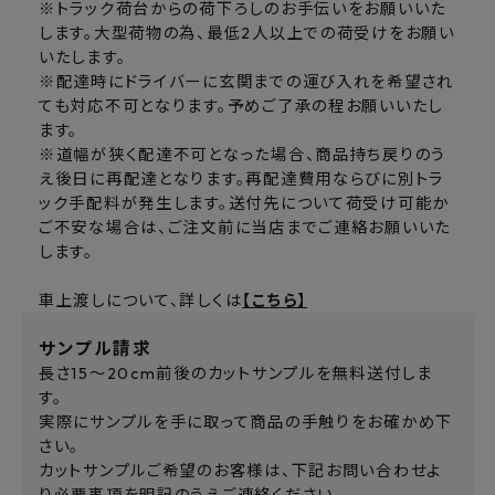
※トラック荷台からの荷下ろしのお手伝いをお願いいた
します。大型荷物の為、最低2人以上での荷受けをお願い
いたします。
※配達時にドライバーに玄関までの運び入れを希望され
ても対応不可となります。予めご了承の程お願いいたし
ます。
※道幅が狭く配達不可となった場合、商品持ち戻りのう
え後日に再配達となります。再配達費用ならびに別トラ
ック手配料が発生します。送付先について荷受け可能か
ご不安な場合は、ご注文前に当店までご連絡お願いいた
します。
車上渡しについて、詳しくは
【こちら】
サンプル請求
長さ15～20cm前後のカットサンプルを無料送付しま
す。
実際にサンプルを手に取って商品の手触りをお確かめ下
さい。
カットサンプルご希望のお客様は、下記お問い合わせよ