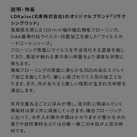
説明・特長
LDKplus(北恵株式会社)のオリジナルブランド「リラク
シングウッド」
高級感を感じる120ｍｍ幅の幅広無垢フローリング。
SIAA基準の抗ウイルス・抗菌加工を施した「ウイルスガ
ードコートシリーズ」
フローリング表面にウイルスを不活性化する塗装を施し
ており、素足が触れる事の多い床面をより清潔な状態に
保ちます。
無垢フローリングの表面に滑らかな凹凸のあるスクレイ
プ加工を施しており、優しい肌ざわりで人気の加工とな
ります。また、光があたると美しい陰影が生まれ立体感を
演出します。
年月を重ねるごとに深みが増し、足の形に馴染んでいく
無垢材は家と共に成長していきます。複合フローリング
に比べて、お手入れ等の手間はかかりますが豊かな木の
香りや自然素材ならではの唯一無二の木目が人気の床
材です。