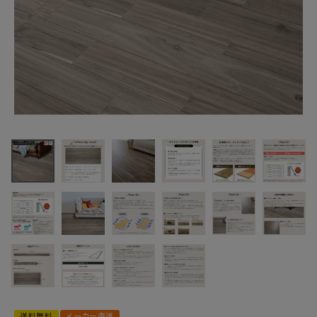
最近チェックした商品
リラクシングウッ
ド 無垢 ネイトビ
ーツ 抗ウイルス・
10,274円
抗菌UV塗装 グレ
(税込)
イッシュ色 スクレ
FAX注文はこちらから
イプ 120巾 ユニN
321080503 無垢
フローリング
カテゴリーから選ぶ
メーカーから選ぶ
ご利用ガイド
送料無料
メーカー直送