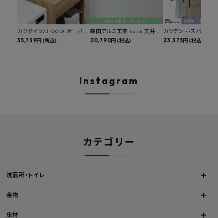
カクダイ 273-001A オーバー
森田アルミ工業 kacu 天井付
カツデン ホスバ 天井
カウンタースロップシンク 選
35,739円
け物干し E型 サイズオーダー
20,790円
物干し 標準サイズ ス
23,375円
(税込)
(税込)
(税込)
べる水栓・排水金具付きセッ
対応 受注生産品 KAC99E
角パイプ 丸パイプ
ト マルチシンク 多目的シンク
W1000/1500/1800
深型シンク 床排水セット 壁排
H450mm 艶消しブラ
水セット
Hosuba
Instagram
カテゴリー
洗面所・トイレ
金物
床材