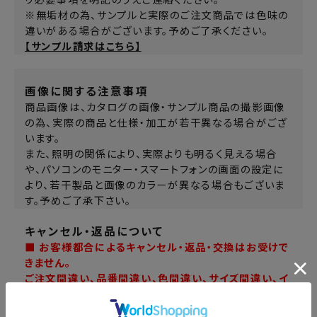
り必要事項を明記のうえご連絡ください。
※無垢材の為、サンプルと実際のご注文商品では色味の
違いがある場合がございます。予めご了承ください。
【サンプル請求はこちら】
画像に関する注意事項
商品画像は、カタログの画像・サンプル商品の撮影画像
の為、実際の商品と仕様・加工が若干異なる場合がござ
います。
また、照明の関係により、実際よりも明るく見える場合
や、パソコンのモニター・スマートフォンの画面の設定に
より、若干製品と画像のカラーが異なる場合もございま
す。予めご了承下さい。
キャンセル・返品について
■ お客様都合によるキャンセル・返品・交換はお受けで
きません。
ご注文間違い、品番間違い、色間違い、サイズ間違い、イ
メージ違いなど、ご注文後お客様の都合によるキャンセ
ル・返品・交換はできませんのでご注意ください。ご注文