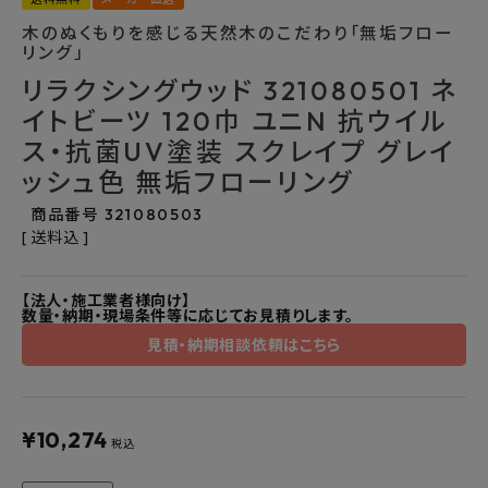
よくあるご質問
木のぬくもりを感じる天然木のこだわり「無垢フロー
リング」
リラクシングウッド 321080501 ネ
お問い合わせ
イトビーツ 120巾 ユニN 抗ウイル
メルマガ登録
ス・抗菌UV塗装 スクレイプ グレイ
ッシュ色 無垢フローリング
特定商取引法について
商品番号
321080503
送料込
プライバシーポリシー
【法人・施工業者様向け】
数量・納期・現場条件等に応じてお見積りします。
見積・納期相談依頼はこちら
¥
10,274
税込