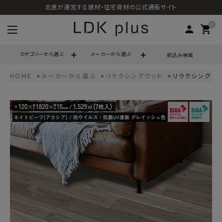
北恵が運営する建材・住宅資材の公式通販サイト
0
person
shopping_cart
カテゴリーから選ぶ
メーカーから選ぶ
絞込み検索
HOME
メーカーから選ぶ
リラクシングウッド
リラクシングウッ
search
call
06-6121-9302
schedule
営業時間 - 10:00～17:00（定休日 - 土日祝）
ACCOUNT MENU
ようこそ ゲスト 様
meeting_room
person
ログイン
会員登録