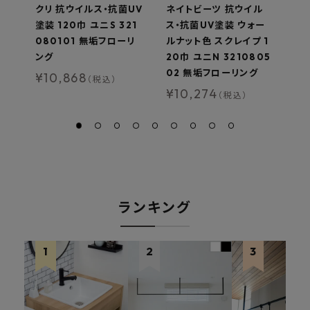
クリ 抗ウイルス・抗菌UV
ネイトビーツ 抗ウイル
ネ
塗装 120巾 ユニS 321
ス・抗菌UV塗装 ウォー
ス
080101 無垢フローリ
ルナット色 スクレイプ 1
ス
ング
20巾 ユニN 3210805
3
02 無垢フローリング
ー
¥
10,868
（税込）
¥
10,274
¥
（税込）
ランキング