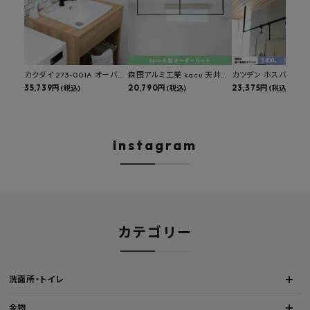
カクダイ 273-001A オーバー
森田アルミ工業 kacu 天井付
カツデン ホスバ 天井
カウンタースロップシンク 選
35,739円
け物干し E型 サイズオーダー
20,790円
物干し 標準サイズ ス
23,375円
(税込)
(税込)
(税込)
べる水栓・排水金具付きセッ
対応 受注生産品 KAC99E
角パイプ 丸パイプ
ト マルチシンク 多目的シンク
W1000/1500/1800
深型シンク 床排水セット 壁排
H450mm 艶消しブラ
水セット
Hosuba
Instagram
カテゴリー
洗面所・トイレ
金物