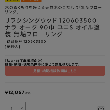
よくあるご質問
木のぬくもりを感じる天然木のこだわり「無垢フロー
リング」
リラクシングウッド 120603500
お問い合わせ
ナラ オーク 90巾 ユニS オイル塗
メルマガ登録
装 無垢フローリング
商品番号
120603500
特定商取引法について
送料込
プライバシーポリシー
【法人・施工業者様向け】
数量・納期・現場条件等に応じてお見積りします。
見積・納期相談依頼はこちら
¥
12,067
税込