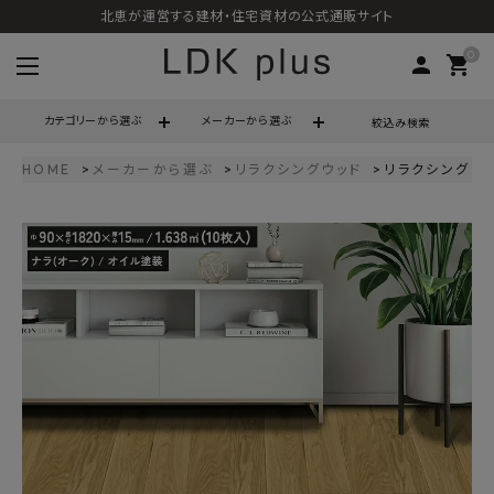
北恵が運営する建材・住宅資材の公式通販サイト
0
person
shopping_cart
カテゴリーから選ぶ
メーカーから選ぶ
絞込み検索
HOME
メーカーから選ぶ
リラクシングウッド
リラクシングウッ
search
call
06-6121-9302
schedule
営業時間 - 10:00～17:00（定休日 - 土日祝）
ACCOUNT MENU
ようこそ ゲスト 様
meeting_room
person
ログイン
会員登録