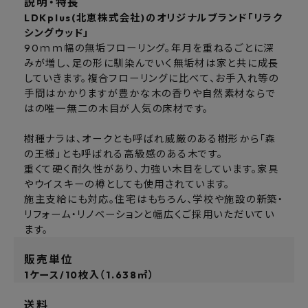
説明・特長
LDKplus(北恵株式会社)のオリジナルブランド「リラク
シングウッド」
90ｍｍ幅の無垢フローリング。年月を重ねるごとに深
みが増し、足の形に馴染んでいく無垢材は家と共に成長
していきます。複合フローリングに比べて、お手入れ等の
手間はかかりますが豊かな木の香りや自然素材ならで
はの唯一無二の木目が人気の床材です。
樹種ナラは、オークとも呼ばれ威厳のある樹形から「森
の王様」とも呼ばれる高級感のある木です。
重くて硬く耐久性があり、力強い木目をしています。家具
やウイスキーの樽としても使用されています。
施主支給にも対応。住宅はもちろん、学校や施設の新築・
リフォーム・リノベーションと幅広くご採用いただいてい
ます。
販売単位
1ケース/10枚入（1.638㎡）
送料