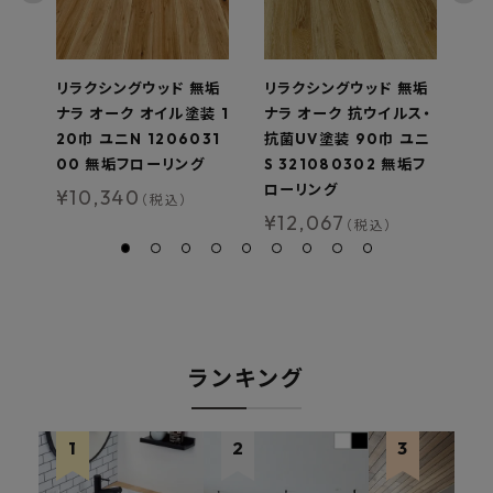
リラクシングウッド 無垢
リラクシングウッド 無垢
リ
ナラ オーク オイル塗装 1
ナラ オーク 抗ウイルス・
ナ
20巾 ユニN 1206031
抗菌UV塗装 90巾 ユニ
抗
00 無垢フローリング
S 321080302 無垢フ
ニ
ローリング
フ
¥
10,340
（税込）
¥
12,067
¥
（税込）
ランキング