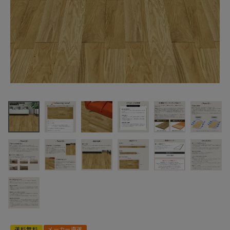
最近チェックした商品
リラクシングウッ
ド 無垢 ナラ オー
ク オイル塗装 90
12,067円
巾 ユニS
(税込)
120603500 無
FAX注文はこちらから
垢フローリング
カテゴリーから選ぶ
メーカーから選ぶ
ご利用ガイド
送料無料
メーカー直送