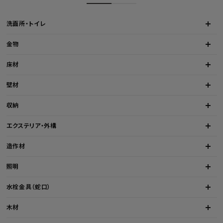
洗面所・トイレ
金物
床材
壁材
収納
エクステリア・外構
造作材
照明
水栓金具（蛇口）
木材