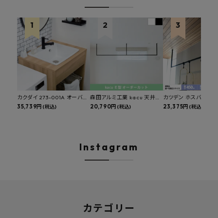
カクダイ 273-001A オーバー
森田アルミ工業 kacu 天井付
カツデン ホスバ 天井
カウンタースロップシンク 選
35,739円
け物干し E型 サイズオーダー
20,790円
物干し 標準サイズ ス
23,375円
(税込)
(税込)
(税込)
べる水栓・排水金具付きセッ
対応 受注生産品 KAC99E
角パイプ 丸パイプ
ト マルチシンク 多目的シンク
W1000/1500/1800
深型シンク 床排水セット 壁排
H450mm 艶消しブラ
水セット
Hosuba
Instagram
カテゴリー