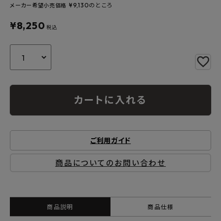
よくあるご質問
¥
9,130
のところ
メーカー希望小売価格
¥
8,250
税込
お問い合わせ
メルマガ登録
特定商取引法について
カートに入れる
プライバシーポリシー
ご利用ガイド
商品についてのお問い合わせ
商品説明
商品仕様