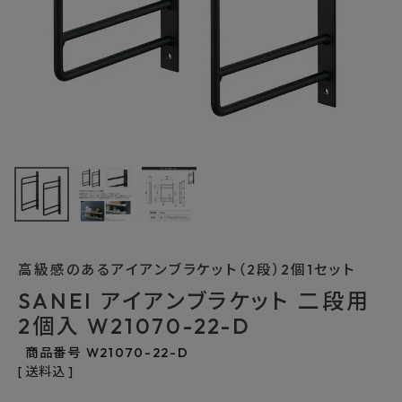
最近チェックした商品
SANEI アイアン
ブラケット 二段用
2個入 W21070-
8,250円
(税込)
22-D
FAX注文はこちらから
高級感のあるアイアンブラケット（2段）2個1セット
カテゴリーから選ぶ
SANEI アイアンブラケット 二段用
メーカーから選ぶ
2個入 W21070-22-D
商品番号
W21070-22-D
ご利用ガイド
送料込