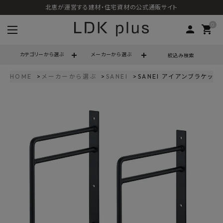
北恵が運営する建材・住宅資材の公式通販サイト
0
person
shopping_cart
カテゴリーから選ぶ
メーカーから選ぶ
絞込み検索
HOME
メーカーから選ぶ
SANEI
SANEI アイアンブラケット 
search
call
06-6121-9302
schedule
営業時間 - 10:00～17:00（定休日 - 土日祝）
ACCOUNT MENU
ようこそ ゲスト 様
meeting_room
person
ログイン
会員登録