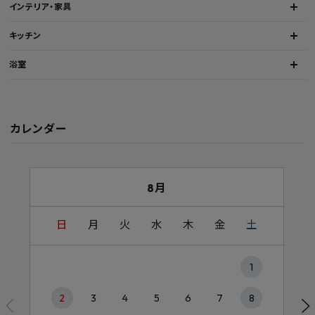
インテリア・家具
キッチン
浴室
カレンダー
8月
日
月
火
水
木
金
土
1
2
3
4
5
6
7
8