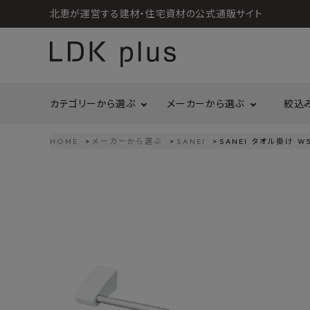
北恵が運営する建材・住宅資材の公式通販サイト
カテゴリーから選ぶ
メーカーから選ぶ
絞込
HOME
メーカーから選ぶ
SANEI
SANEI タオル掛け W5
search
LIXIL
call
06-6121-9302
リラクシングウッド
洗面所・トイレ
金物
schedule
営業時間 - 10:00～17:00（定休日 - 土日祝）
Maristo
ACCOUNT MENU
コイズミ照明
ようこそ ゲスト 様
ジャニス工業
造作材
照明
タカショー
プラセス
meeting_room
person
ログイン
会員登録
プラススタイル