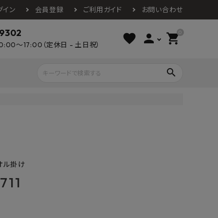
グイン
会員登録
ご利用ガイド
お問い合わせ
-9302
0
favorite
person
shopping_cart
0:00～17:00（定休日 - 土日祝）
search
ライウッド
DAIKEN
朝日ウッドテ
アルミ工業
カクダイ
スワンタイル
水栓金具（蛇口）
エクステリア・外構
タックス
DAIKO
オーデリック
Panasonic
城東テクノ
オル掛け
イオ
全備
NAGATA
711
浴室
インテリア・家具
光明堂
グランツ
ダイドー
ノ製作所
デルマン
パロマ
ン
テックスイージー
セブンホーム