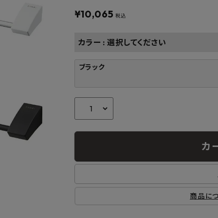
フルネス
出雲屋炭八
田窪
¥
10,065
form
IPC
藤原
税込
カラー
選択してください
ブラック
カ
商品に