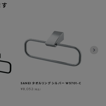
ます
SANEI タオルリング シルバー W5701-C
TOTO 
洗面器 ホ
¥
8,052
（税込）
水 壁排
¥
48,89