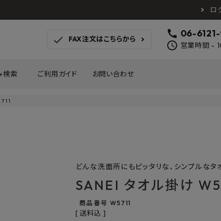
ロ
call
06-6121
check
FAX注文はこちらから
schedule
営業時間 - 1
み検索
ご利用ガイド
お問い合わせ
711
TOTO
アイカ工業
南海プ
WOODONE
SANEI
森田
床材
壁材
MAYARIKA
KMJ
アルメ
カツデン
タカラ産業
藤山
どんな洗面所にもピッタリな、シンプルなタ
ナスタ
川口技研
オモ
SANEI タオル掛け W5
木材
収納
シンコール
川島織物セルコン
塩川
和もだん
ミズタニバルブ工業
ハタ
商品番号
W5711
積水成型工業
コンフォー
ダイケ
送料込