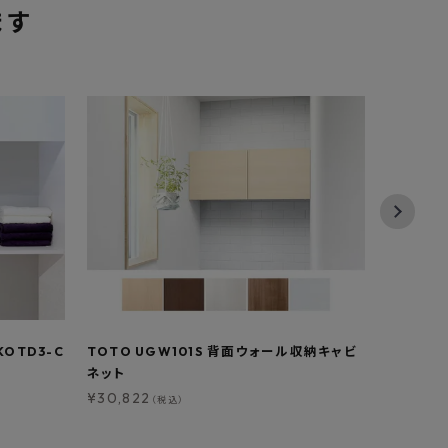
ます
OTD3-C
TOTO UGW101S 背面ウォール収納キャビ
SANEI 
ネット
¥
6,314
（
¥
30,822
（税込）