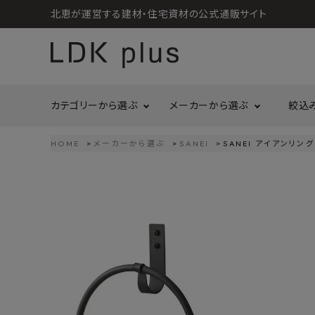
北恵が運営する建材・住宅資材の公式通販サイト
カテゴリーから選ぶ
メーカーから選ぶ
絞込
HOME
メーカーから選ぶ
SANEI
SANEI アイアンリング
search
LIXIL
call
06-6121-9302
リラクシングウッド
洗面所・トイレ
金物
schedule
営業時間 - 10:00～17:00（定休日 - 土日祝）
Maristo
ACCOUNT MENU
コイズミ照明
ようこそ ゲスト 様
ジャニス工業
造作材
照明
タカショー
プラセス
meeting_room
person
ログイン
会員登録
プラススタイル