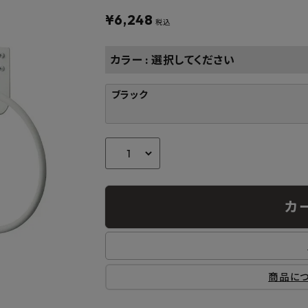
フルネス
出雲屋炭八
田窪
¥
6,248
form
IPC
藤原
税込
カラー
選択してください
ブラック
カ
商品に