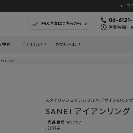
ロ
call
06-6121
check
FAX注文はこちらから
schedule
営業時間 - 1
み検索
ご利用ガイド
お問い合わせ
 W5707
TOTO
アイカ工業
南海プ
WOODONE
SANEI
森田
床材
壁材
MAYARIKA
KMJ
アルメ
カツデン
タカラ産業
藤山
スタイリッシュでシンプルなデザインのリン
ナスタ
川口技研
オモ
SANEI アイアンリング 
木材
収納
シンコール
川島織物セルコン
塩川
和もだん
ミズタニバルブ工業
ハタ
商品番号
W5707
積水成型工業
コンフォー
ダイケ
送料込