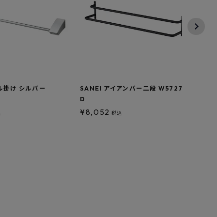
オル掛け シルバー
SANEI アイアンバー二段 W5727-
SAN
D
¥
8,052
¥
6,
込
税込