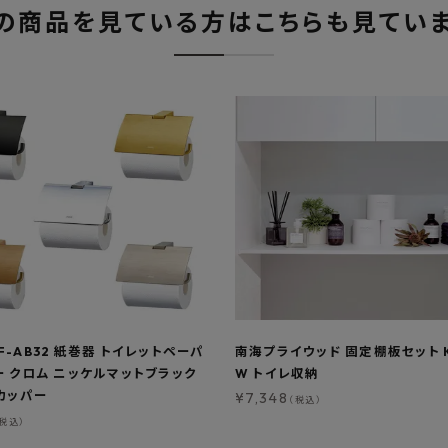
の商品を見ている方はこちらも見てい
FKF-AB32 紙巻器 トイレットペーパ
南海プライウッド 固定棚板セット K
 クロム ニッケルマットブラック
W トイレ収納
カッパー
¥
7,348
（税込）
（税込）