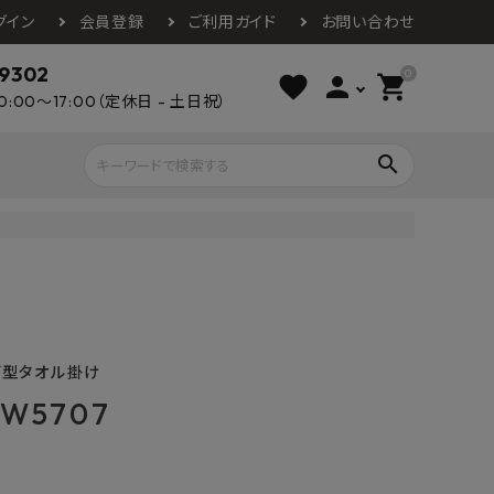
グイン
会員登録
ご利用ガイド
お問い合わせ
-9302
0
favorite
person
shopping_cart
0:00～17:00（定休日 - 土日祝）
search
ライウッド
DAIKEN
朝日ウッドテ
アルミ工業
カクダイ
スワンタイル
水栓金具（蛇口）
エクステリア・外構
タックス
DAIKO
オーデリック
Panasonic
城東テクノ
グ型タオル掛け
イオ
全備
NAGATA
W5707
浴室
インテリア・家具
光明堂
グランツ
ダイドー
ノ製作所
デルマン
パロマ
ン
テックスイージー
セブンホーム