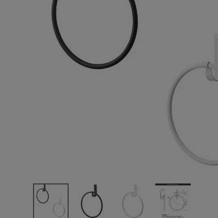
エンデバーハウス
最近チェックした商品
東谷
SANEI アイア
ンリング
W5707
6,248円
(税込)
FAX注文はこちらから
カテゴリーから選ぶ
メーカーから選ぶ
ご利用ガイド